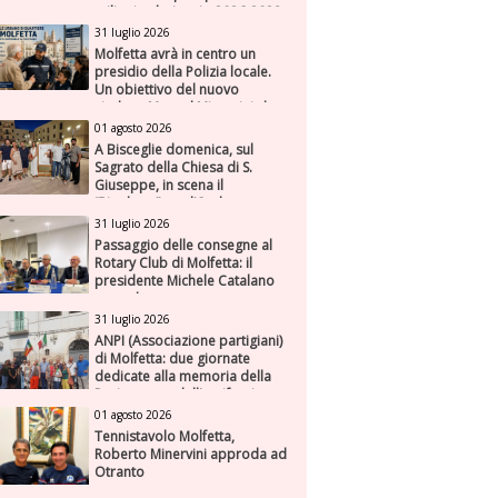
milioni nel triennio 2026-2028
31 luglio 2026
Molfetta avrà in centro un
presidio della Polizia locale.
Un obiettivo del nuovo
sindaco Manuel Minervini che
diviene realtà, con la speranza
01 agosto 2026
di maggiore efficienza e
A Bisceglie domenica, sul
presenza sul territorio
Sagrato della Chiesa di S.
Giuseppe, in scena il
“Rigoletto” con l’Orchestra
Sinfonica Federiciana
31 luglio 2026
Passaggio delle consegne al
Rotary Club di Molfetta: il
presidente Michele Catalano
succede a se stesso
31 luglio 2026
ANPI (Associazione partigiani)
di Molfetta: due giornate
dedicate alla memoria della
Resistenza e dell'antifascismo
01 agosto 2026
Tennistavolo Molfetta,
Roberto Minervini approda ad
Otranto