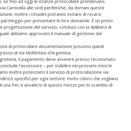
tti, se fino ad oggi le istanze protocollate prendevano
via Carnicella alle sedi periferiche, da domani queste
zione. Inoltre i cittadini potranno evitare di recarsi
l parcheggio per presentare le loro domande. È un primo
no e progettazione del servizio, concluso con la delibera di
 quale abbiamo approvato il manuale di gestione del
ssità di protocollare documentazione possono quindi
ingresso di Via Molfettesi d'Argentina.
 segreteria, il pagamento deve avvenire presso l'economato
– conclude l’assessore – per stabilire nei prossimi mesi le
mo inoltre potenziato il servizio di protocollazione via
ndirizzi specifici per ogni settore. Invito coloro che vogliano
di una Pec e avvalersi di questo mezzo per lo scambio di