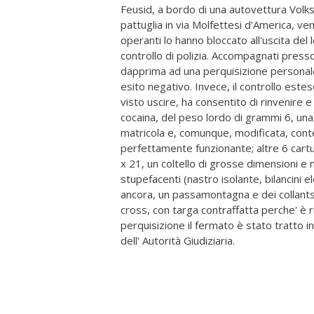
Feusid, a bordo di una autovettura Volk
pattuglia in via Molfettesi d'America, ven
operanti lo hanno bloccato all'uscita del
controllo di polizia. Accompagnati presso
dapprima ad una perquisizione personale
esito negativo. Invece, il controllo este
visto uscire, ha consentito di rinvenire
cocaina, del peso lordo di grammi 6, un
matricola e, comunque, modificata, conten
perfettamente funzionante; altre 6 cartu
x 21, un coltello di grosse dimensioni e
stupefacenti (nastro isolante, bilancini ele
ancora, un passamontagna e dei collan
cross, con targa contraffatta perche' è 
perquisizione il fermato è stato tratto in
dell' Autorità Giudiziaria.