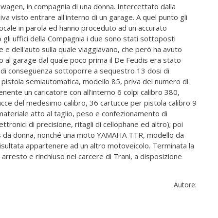
swagen, in compagnia di una donna. Intercettato dalla
iva visto entrare all'interno di un garage. A quel punto gli
 locale in parola ed hanno proceduto ad un accurato
 gli uffici della Compagnia i due sono stati sottoposti
 e dell'auto sulla quale viaggiavano, che però ha avuto
so al garage dal quale poco prima il De Feudis era stato
 e di conseguenza sottoporre a sequestro 13 dosi di
a pistola semiautomatica, modello 85, priva del numero di
ente un caricatore con all'interno 6 colpi calibro 380,
cce del medesimo calibro, 36 cartucce per pistola calibro 9
 materiale atto al taglio, peso e confezionamento di
ttronici di precisione, ritagli di cellophane ed altro); poi
ts da donna, nonché una moto YAMAHA TTR, modello da
risultata appartenere ad un altro motoveicolo. Terminata la
 arresto e rinchiuso nel carcere di Trani, a disposizione
Autore: