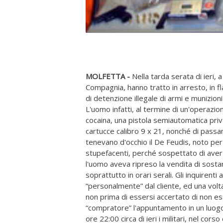
MOLFETTA -
Nella tarda serata di ieri, 
Compagnia, hanno tratto in arresto, in f
di detenzione illegale di armi e munizion
L'uomo infatti, al termine di un'operazio
cocaina, una pistola semiautomatica priva
cartucce calibro 9 x 21, nonché di passam
tenevano d'occhio il De Feudis, noto per 
stupefacenti, perché sospettato di aver rip
l'uomo aveva ripreso la vendita di sostan
soprattutto in orari serali. Gli inquiren
“personalmente” dal cliente, ed una volt
non prima di essersi accertato di non ess
“compratore” l'appuntamento in un luogo 
ore 22:00 circa di ieri i militari, nel co