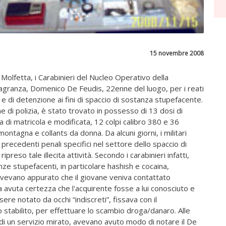
15 novembre 2008
a Molfetta, i Carabinieri del Nucleo Operativo della
lagranza, Domenico De Feudis, 22enne del luogo, per i reati
i e di detenzione ai fini di spaccio di sostanza stupefacente.
ne di polizia, è stato trovato in possesso di 13 dosi di
 di matricola e modificata, 12 colpi calibro 380 e 36
ontagna e collants da donna. Da alcuni giorni, i militari
precedenti penali specifici nel settore dello spaccio di
reso tale illecita attività. Secondo i carabinieri infatti,
ze stupefacenti, in particolare hashish e cocaina,
ti avevano appurato che il giovane veniva contattato
a avuta certezza che l'acquirente fosse a lui conosciuto e
ere notato da occhi “indiscreti”, fissava con il
stabilito, per effettuare lo scambio droga/danaro. Alle
rso di un servizio mirato, avevano avuto modo di notare il De