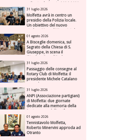
milioni nel triennio 2026-2028
31 luglio 2026
Molfetta avrà in centro un
presidio della Polizia locale.
Un obiettivo del nuovo
sindaco Manuel Minervini che
diviene realtà, con la speranza
01 agosto 2026
di maggiore efficienza e
A Bisceglie domenica, sul
presenza sul territorio
Sagrato della Chiesa di S.
Giuseppe, in scena il
“Rigoletto” con l’Orchestra
Sinfonica Federiciana
31 luglio 2026
Passaggio delle consegne al
Rotary Club di Molfetta: il
presidente Michele Catalano
succede a se stesso
31 luglio 2026
ANPI (Associazione partigiani)
di Molfetta: due giornate
dedicate alla memoria della
Resistenza e dell'antifascismo
01 agosto 2026
Tennistavolo Molfetta,
Roberto Minervini approda ad
Otranto