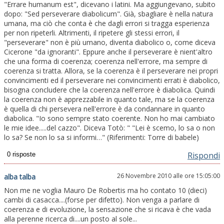
"Errare humanum est", dicevano i latini. Ma aggiungevano, subito
dopo: "Sed perseverare diabolicum". Già, sbagliare è nella natura
umana, ma ciò che conta è che dagli errori si tragga esperienza
per non ripeterli. Altrimenti, il ripetere gli stessi errori, il
"perseverare" non è più umano, diventa diabolico o, come diceva
Cicerone "da ignoranti". Eppure anche il perseverare è nient'altro
che una forma di coerenza; coerenza nell'errore, ma sempre di
coerenza si tratta. Allora, se la coerenza è il perseverare nei propri
convincimenti ed il perseverare nei convincimenti errati è diabolico,
bisogna concludere che la coerenza nell'errore è diabolica. Quindi
la coerenza non è apprezzabile in quanto tale, ma se la coerenza
è quella di chi persevera nell'errore è da condannare in quanto
diabolica. "Io sono sempre stato coerente. Non ho mai cambiato
le mie idee.....del cazzo". Diceva Totò: " "Lei è scemo, lo sa o non
lo sa? Se non lo sa si informi…" (Riferimenti: Torre di babele)
Rispondi
26 Novembre 2010 alle ore 15:05:00
alba talba
Non me ne voglia Mauro De Robertis ma ho contato 10 (dieci)
cambi di casacca....(forse per difetto). Non venga a parlare di
coerenza e di evoluzione, la sensazione che si ricava è che vada
alla perenne ricerca di....un posto al sole...