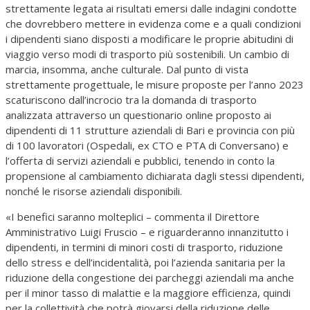
strettamente legata ai risultati emersi dalle indagini condotte
che dovrebbero mettere in evidenza come e a quali condizioni
i dipendenti siano disposti a modificare le proprie abitudini di
viaggio verso modi di trasporto più sostenibili. Un cambio di
marcia, insomma, anche culturale. Dal punto di vista
strettamente progettuale, le misure proposte per l’anno 2023
scaturiscono dall’incrocio tra la domanda di trasporto
analizzata attraverso un questionario online proposto ai
dipendenti di 11 strutture aziendali di Bari e provincia con più
di 100 lavoratori (Ospedali, ex CTO e PTA di Conversano) e
l’offerta di servizi aziendali e pubblici, tenendo in conto la
propensione al cambiamento dichiarata dagli stessi dipendenti,
nonché le risorse aziendali disponibili.
«I benefici saranno molteplici – commenta il Direttore
Amministrativo Luigi Fruscio – e riguarderanno innanzitutto i
dipendenti, in termini di minori costi di trasporto, riduzione
dello stress e dell’incidentalità, poi l’azienda sanitaria per la
riduzione della congestione dei parcheggi aziendali ma anche
per il minor tasso di malattie e la maggiore efficienza, quindi
per la collettività che potrà giovarsi della riduzione delle