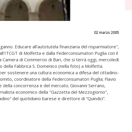
02 marzo 2005
anno. Educare all'autotutela finanziaria del risparmiatore",
ll'ITCGT di Molfetta e dalla Federconsumatori Puglia con il
a Camera di Commercio di Bari, che si terrà oggi, mercoledì
ro della Fabbrica S. Domenico (nella foto) a Molfetta.
e per sostenere una cultura economica a difesa del cittadino-
ito, coordinatore della Federconsumatori Puglia; Flavio
te della concorrenza e del mercato; Giovanni Serrano,
giornalista economico della "Gazzetta del Mezzogiorno",
tadino” del quotidiano barese e direttore di “Quindici”.