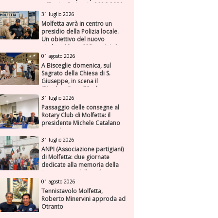
milioni nel triennio 2026-2028
31 luglio 2026
Molfetta avrà in centro un
presidio della Polizia locale.
Un obiettivo del nuovo
sindaco Manuel Minervini che
diviene realtà, con la speranza
01 agosto 2026
di maggiore efficienza e
A Bisceglie domenica, sul
presenza sul territorio
Sagrato della Chiesa di S.
Giuseppe, in scena il
“Rigoletto” con l’Orchestra
Sinfonica Federiciana
31 luglio 2026
Passaggio delle consegne al
Rotary Club di Molfetta: il
presidente Michele Catalano
succede a se stesso
31 luglio 2026
ANPI (Associazione partigiani)
di Molfetta: due giornate
dedicate alla memoria della
Resistenza e dell'antifascismo
01 agosto 2026
Tennistavolo Molfetta,
Roberto Minervini approda ad
Otranto