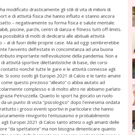
modificato drasticamente gli stili di vita di milioni di
rt e di attività fisica che hanno influito e stanno ancora
patto – negativamente su forma fisica e salute mentale.
ili, piscine, parchi, centri di danza e fitness tutti off-limits.
 possibilità di molti di dedicarsi alle abituali attività
ppo – al di fuori delle proprie case. Ma ad oggi sembrerebbe
mente l’avvento dell’estate in concomitanza ad una buona
tributo importante nell’evoluzione della pandemia. Non a
 di attività sportive dilettantistiche di base, dei corsi
i contatto nonché tutte le gare e le attività connesse agli
e. Si sono svolti gli Europei 2021 di Calcio e le tanto amate
i come questo prezioso “alleato” ci abbia aiutato ad
icolarmente complesso e di molto altro ne abbiamo parlato
grazia Petruzzella. Quanto lo sport ha giocato un ruolo
 da un punto di vista ‘’psicologico’’ dopo l’ennesima ondata
ttutto i grossi eventi sportivi in particolare che hanno
 sicuramente rinvigorito l’entusiasmo e probabilmente
 agli Europei 2021 di Calcio tanto attesi o agli amanti delle
’ardore “da spettatore” ma non bisogna dimenticare quanto