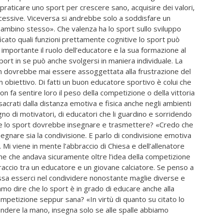
raticare uno sport per crescere sano, acquisire dei valori,
cessive. Viceversa si andrebbe solo a soddisfare un
bambino stesso». Che valenza ha lo sport sullo sviluppo
icato quali funzioni prettamente cognitive lo sport può
 importante il ruolo dell’educatore e la sua formazione al
port in se può anche svolgersi in maniera individuale. La
n dovrebbe mai essere assoggettata alla frustrazione del
obiettivo. Di fatti un buon educatore sportivo è colui che
non fa sentire loro il peso della competizione o della vittoria
sacrati dalla distanza emotiva e fisica anche negli ambienti
no di motivatori, di educatori che li guardino e sorridendo
ri che lo sport dovrebbe insegnare e trasmettere? «Credo che
nsegnare sia la condivisione. E parlo di condivisione emotiva
Mi viene in mente l’abbraccio di Chiesa e dell’allenatore
ne che andava sicuramente oltre l’idea della competizione
braccio tra un educatore e un giovane calciatore. Se penso a
sa esserci nel condividere nonostante maglie diverse e
mmo dire che lo sport è in grado di educare anche alla
competizione seppur sana? «In virtù di quanto su citato lo
endere la mano, insegna solo se alle spalle abbiamo