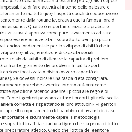
l’altra parte della barricata ma esserne protagonisti seppur
’impossibilità di fare attività all’interno delle palestre e
l’allenamento ma tutti quegli aspetti sociali di cooperazione
tentemente dalla routine lavorativa quella famosa “ora d
sconnessione». Quanto è importante iniziare a praticare
bile? «L’attività sportiva come pure l’avviamento ad altre
non può essere annoverata – soprattutto per i più piccini -
ttoncino fondamentale per lo sviluppo di abilità che in
iluppo cognitivo, emotivo e di capacità sociali
permette sin da subito di allenare la capacità di problem
ità di fronteggiamento dei problemi. In più lo sport
attenzione focalizzata o divisa (ovvero capacità di
nea). Se dovessi indicare una fascia d’età consigliata,
 sicuramente potrebbe avvenire intorno ai 4 anni come
che specifiche facendo aderire i piccoli alle regole di
Come i genitori possono aiutare i propri figli nella scelta
aniera corretta e rispettando le loro attitudini? «I genitori
no capire il temperamento del bambino ed avviarlo in base
to importante è sicuramente capire la metodologia
re e soprattutto affidarsi ad una figura che sia prima di tutto
 preparatore atletico. Credo che l’ottica del genitore