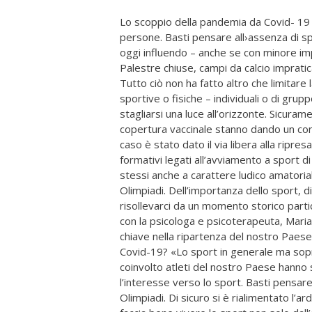
Lo scoppio della pandemia da Covid- 19 ha 
persone. Basti pensare all›assenza di spo
oggi influendo – anche se con minore im
Palestre chiuse, campi da calcio impraticab
Tutto ciò non ha fatto altro che limitare la
sportive o fisiche – individuali o di gru
stagliarsi una luce all’orizzonte. Sicura
copertura vaccinale stanno dando un con
caso è stato dato il via libera alla ripresa
formativi legati all’avviamento a sport d
stessi anche a carattere ludico amatorial
Olimpiadi. Dell’importanza dello sport, d
risollevarci da un momento storico part
con la psicologa e psicoterapeuta, Maria
chiave nella ripartenza del nostro Paese
Covid-19? «Lo sport in generale ma sopra
coinvolto atleti del nostro Paese hanno
l’interesse verso lo sport. Basti pensare
Olimpiadi. Di sicuro si è rialimentato l