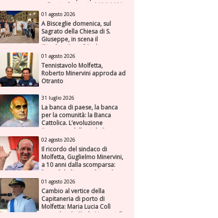
milioni nel triennio 2026-2028
01 agosto 2026
A Bisceglie domenica, sul
Sagrato della Chiesa di S.
Giuseppe, in scena il
“Rigoletto” con l’Orchestra
Sinfonica Federiciana
01 agosto 2026
Tennistavolo Molfetta,
Roberto Minervini approda ad
Otranto
31 luglio 2026
La banca di paese, la banca
per la comunità: la Banca
Cattolica. L’evoluzione
finanziaria della città di
Molfetta (Parte seconda)
02 agosto 2026
Il ricordo del sindaco di
Molfetta, Guglielmo Minervini,
a 10 anni dalla scomparsa:
l'attualità di una politica che
genera futuro
01 agosto 2026
Cambio al vertice della
Capitaneria di porto di
Molfetta: Maria Lucia Colì
succede a Raffaele Muscariello