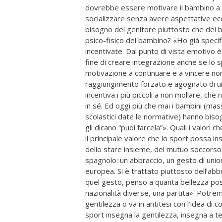
dovrebbe essere motivare il bambino a p
socializzare senza avere aspettative ec
bisogno del genitore piuttosto che del 
psico-fisico del bambino? «Ho già specif
incentivate. Dal punto di vista emotivo è
fine di creare integrazione anche se lo s
motivazione a continuare e a vincere no
raggiungimento forzato e agognato di un 
incentiva i più piccoli a non mollare, che 
in sé. Ed oggi più che mai i bambini (mas
scolastici date le normative) hanno bisog
gli dicano “puoi farcela”». Quali i valo
il principale valore che lo sport possa i
dello stare insieme, del mutuo soccorso. 
spagnolo: un abbraccio, un gesto di unio
europea. Si è trattato piuttosto dell’ab
quel gesto, penso a quanta bellezza pos
nazionalità diverse, una partita». Potre
gentilezza o va in antitesi con l’idea di 
sport insegna la gentilezza, insegna a t