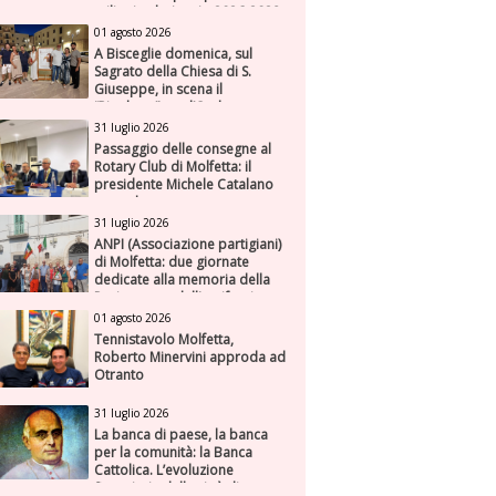
milioni nel triennio 2026-2028
01 agosto 2026
A Bisceglie domenica, sul
Sagrato della Chiesa di S.
Giuseppe, in scena il
“Rigoletto” con l’Orchestra
Sinfonica Federiciana
31 luglio 2026
Passaggio delle consegne al
Rotary Club di Molfetta: il
presidente Michele Catalano
succede a se stesso
31 luglio 2026
ANPI (Associazione partigiani)
di Molfetta: due giornate
dedicate alla memoria della
Resistenza e dell'antifascismo
01 agosto 2026
Tennistavolo Molfetta,
Roberto Minervini approda ad
Otranto
31 luglio 2026
La banca di paese, la banca
per la comunità: la Banca
Cattolica. L’evoluzione
finanziaria della città di