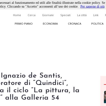
ecessari al funzionamento ed utili alle finalità illustrate nella cookie policy. Se
licy. Cliccando su "Accetto" acconsenti all’uso dei cookie.
Per saperne di più
Home
Cerca
Giornale
Speciali
La città
Link
PRIMO PIANO
ECONOMIA
CRONACA
POLITICA
 Ignazio de Santis,
atore di “Quindici”,
 il ciclo “La pittura, la
a” alla Galleria 54