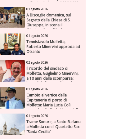
milioni nel triennio 2026-2028
01 agosto 2026
A Bisceglie domenica, sul
Sagrato della Chiesa di S.
Giuseppe, in scena il
“Rigoletto” con l’Orchestra
Sinfonica Federiciana
01 agosto 2026
Tennistavolo Molfetta,
Roberto Minervini approda ad
Otranto
02 agosto 2026
Il ricordo del sindaco di
Molfetta, Guglielmo Minervini,
a 10 anni dalla scomparsa:
l'attualità di una politica che
genera futuro
01 agosto 2026
Cambio al vertice della
Capitaneria di porto di
Molfetta: Maria Lucia Colì
succede a Raffaele Muscariello
01 agosto 2026
Trame Sonore, a Santo Stefano
a Molfetta con il Quartetto Sax
“Santa Cecilia”