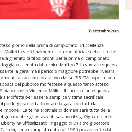
05 settembre 2009
 atteso giorno della prima di campionato. L'Eccellenza
Molfetta sarà finalmente il ritorno ufficiale nel calcio che
 sarà gremito di tifosi pronti per la prima di campionato,
e foggiana allenata dal tecnico Matteo Zito vanta in squadra
sante la gara, ma il pericolo maggiore potrebbe rivelarsi
arminati, attaccante brasiliano classe '85. “Mi aspetto una
risposta del pubblico molfettese a questo tanto atteso
DS biancorosso Vincenzo Milillo - Il Lucera è una squadra
 a Molfetta per essere semplice vittima sacrificale.
l piede giusto ed affrontare la gara con tutta la
 impone”. La terna arbitrale di domani sarà tutta della
catigna mentre gli assistenti saranno il sig. Pignatelli ed il
 Liberty ha ufficializzato l'ingaggio di un altro giocatore
io Carteni, centrocampista nato nel 1985 proveniente dal