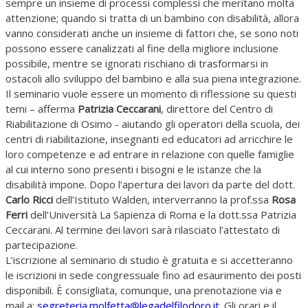
sempre un insieme di processi complessi che meritano molta
attenzione; quando si tratta di un bambino con disabilità, allora
vanno considerati anche un insieme di fattori che, se sono noti
possono essere canalizzati al fine della migliore inclusione
possibile, mentre se ignorati rischiano di trasformarsi in
ostacoli allo sviluppo del bambino e alla sua piena integrazione.
Il seminario vuole essere un momento di riflessione su questi
temi – afferma
Patrizia Ceccarani
, direttore del Centro di
Riabilitazione di Osimo - aiutando gli operatori della scuola, dei
centri di riabilitazione, insegnanti ed educatori ad arricchire le
loro competenze e ad entrare in relazione con quelle famiglie
al cui interno sono presenti i bisogni e le istanze che la
disabilità impone. Dopo l’apertura dei lavori da parte del dott.
Carlo Ricci
dell’Istituto Walden, interverranno la prof.ssa
Rosa
Ferri
dell’Università La Sapienza di Roma e la dott.ssa Patrizia
Ceccarani. Al termine dei lavori sarà rilasciato l’attestato di
partecipazione.
L’iscrizione al seminario di studio è gratuita e si accetteranno
le iscrizioni in sede congressuale fino ad esaurimento dei posti
disponibili. È consigliata, comunque, una prenotazione via e
mail a:
segreteria.molfetta@legadelfilodoro.it
. Gli orari e il