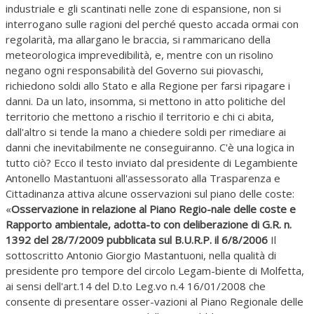
industriale e gli scantinati nelle zone di espansione, non si
interrogano sulle ragioni del perché questo accada ormai con
regolarità, ma allargano le braccia, si rammaricano della
meteorologica imprevedibilità, e, mentre con un risolino
negano ogni responsabilità del Governo sui piovaschi,
richiedono soldi allo Stato e alla Regione per farsi ripagare i
danni. Da un lato, insomma, si mettono in atto politiche del
territorio che mettono a rischio il territorio e chi ci abita,
dall'altro si tende la mano a chiedere soldi per rimediare ai
danni che inevitabilmente ne conseguiranno. C'è una logica in
tutto ciò? Ecco il testo inviato dal presidente di Legambiente
Antonello Mastantuoni all'assessorato alla Trasparenza e
Cittadinanza attiva alcune osservazioni sul piano delle coste:
«
Osservazione in relazione al Piano Regio-nale delle coste e
Rapporto ambientale, adotta-to con deliberazione di G.R. n.
1392 del 28/7/2009 pubblicata sul B.U.R.P. il 6/8/2006
Il
sottoscritto Antonio Giorgio Mastantuoni, nella qualità di
presidente pro tempore del circolo Legam-biente di Molfetta,
ai sensi dell'art.14 del D.to Leg.vo n.4 16/01/2008 che
consente di presentare osser-vazioni al Piano Regionale delle