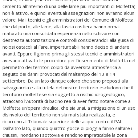
cemento all'interno di una delle lame più importanti di Molfetta)
non è attivo, e quindi eventuali assegnazioni non avranno alcun
valore. Ma i tecnici e gli amministratori del Comune di Molfetta,
che dal porto, alle lame, alla fascia costiera hanno ormai
maturato una consolidata esperienza nello schivare con
destrezza autorizzazioni e controlli considerandoli alla guisa di
noiosi ostacoli al Fare, imperturbabili hanno deciso di andare
avanti. Eppure il giorno prima gli stessi tecnici e amministratori
avevano attivato le procedure per l'inserimento di Molfetta nel
perimetro dei territori colpiti da avversità atmosferica a
seguito dei danni provocati dal maltempo del 13 e 14
settembre. Da un lato dunque coloro che sono preposti alla
salvaguardia e alla tutela del nostro territorio escludono che il
territorio molfettese sia soggetto a rischio idrogeologico,
attaccano l'Autorità di bacino rea di aver fatto notare come a
Molfetta un'opera idraulica, che sia una!, a mitigazione di un uso
disinvolto del territorio non sia mai stata realizzata, e
ricorrono al Tribunale superiore delle acque contro il PAI.
Dall'altro lato, quando quattro gocce di pioggia fanno saltare i
chiusini, inondano i sottovia e rendono impraticabile la zona