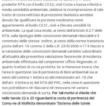
predette NTA con il livello C3.S2, cioè Costa a bassa criticità e
media sensibilità ambientale, laddove la ricomprensione di tale
tratto di costa nell'Oasi di protezione faunistica avrebbe
dovuto far qualificare la porzione medesima come
appartenente al livello C3.S1, cioè a Elevata sensibili-tà
ambientale. La qual cosa incide, ai sensi dell'articolo 6.2.7 delle
NTA, sulla tipologia delle concessioni demaniali rilasciabili e il
contenuto delle stesse. Inoltre, ai sensi della norma transitoria
posta dall'art. 16 comma 2 della L.R. 23/6/2006 n.17 il rilascio e
la variazione delle concessioni demaniali sarebbe subordinato
all'attualità alla preventiva valutazione favorevole di incidenza
ambientale effettuata dal competente Ufficio Regionale, in
quanto trattasi di zo-na protetta. Se si ritenesse invece che
l'area in questione sia di pertinenza di Beni ambientali sia ai
sensi del comma 1 lettera e) del menzionato art. 16 che
dell'art. 4 lettera e) del NTA del PRC, nella zona in questione
non potrebbero né rilasciarsi né rinnovarsi né variarsi
concessioni demaniali di sorta.
Per tali motivi si chiede che
nelle tavole 22 e 23 riguardanti la costa di pertinenza del
Comu-ne di Molfetta denominate “Sistema delle tutele