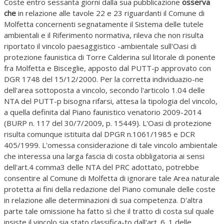
Coste entro sessanta giorni dalla sua pubblicazione
osserva
che
in relazione alle tavole 22 e 23 riguardanti il Comune di
Molfetta concernenti segnatamente il Sistema delle tutele
ambientali e il Riferimento normativa, rileva che non risulta
riportato il vincolo paesaggistico -ambientale sull'Oasi di
protezione faunistica di Torre Calderina sul litorale di ponente
fra Molfetta e Bisceglie, apposto dal PUTT-p approvato con
DGR 1748 del 15/12/2000. Per la corretta individuazio-ne
dell'area sottoposta a vincolo, secondo l'articolo 1.04 delle
NTA del PUTT-p bisogna rifarsi, attesa la tipologia del vincolo,
a quella definita dal Piano faunistico venatorio 2009-2014
(BURP n. 117 del 30/7/2009, p. 15449). L'Oasi di protezione
risulta comunque istituita dal DPGR n.1061/1985 e DCR
405/1999. L'omessa considerazione di tale vincolo ambientale
che interessa una larga fascia di costa obbligatoria ai sensi
dell'art.4 comma3 delle NTA del PRC adottato, potrebbe
consentire al Comune di Molfetta di ignorare tale Area naturale
protetta ai fini della redazione del Piano comunale delle coste
in relazione alle determinazioni di sua competenza. D'altra
parte tale omissione ha fatto sì che il tratto di costa sul quale
insiste il vincolo sia stato classifica-to dall'art. 6 .1 delle