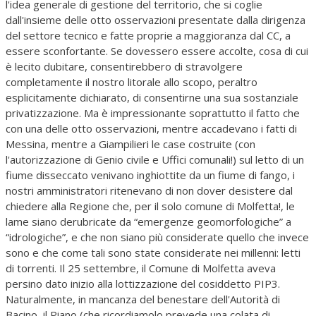
l'idea generale di gestione del territorio, che si coglie
dall'insieme delle otto osservazioni presentate dalla dirigenza
del settore tecnico e fatte proprie a maggioranza dal CC, a
essere sconfortante. Se dovessero essere accolte, cosa di cui
è lecito dubitare, consentirebbero di stravolgere
completamente il nostro litorale allo scopo, peraltro
esplicitamente dichiarato, di consentirne una sua sostanziale
privatizzazione. Ma è impressionante soprattutto il fatto che
con una delle otto osservazioni, mentre accadevano i fatti di
Messina, mentre a Giampilieri le case costruite (con
l'autorizzazione di Genio civile e Uffici comunali!) sul letto di un
fiume disseccato venivano inghiottite da un fiume di fango, i
nostri amministratori ritenevano di non dover desistere dal
chiedere alla Regione che, per il solo comune di Molfetta!, le
lame siano derubricate da “emergenze geomorfologiche” a
“idrologiche”, e che non siano più considerate quello che invece
sono e che come tali sono state considerate nei millenni: letti
di torrenti. Il 25 settembre, il Comune di Molfetta aveva
persino dato inizio alla lottizzazione del cosiddetto PIP3.
Naturalmente, in mancanza del benestare dell'Autorità di
Bacino, il Piano (che ricordiamolo prevede una colata di