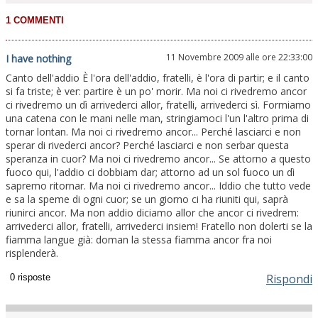
11 Novembre 2009 alle ore 22:33:00
I have nothing
Canto dell'addio È l'ora dell'addio, fratelli, è l'ora di partir; e il canto
si fa triste; è ver: partire è un po' morir. Ma noi ci rivedremo ancor
ci rivedremo un dì arrivederci allor, fratelli, arrivederci sì. Formiamo
una catena con le mani nelle man, stringiamoci l'un l'altro prima di
tornar lontan. Ma noi ci rivedremo ancor... Perché lasciarci e non
sperar di rivederci ancor? Perché lasciarci e non serbar questa
speranza in cuor? Ma noi ci rivedremo ancor... Se attorno a questo
fuoco qui, l'addio ci dobbiam dar; attorno ad un sol fuoco un dì
sapremo ritornar. Ma noi ci rivedremo ancor... Iddio che tutto vede
e sa la speme di ogni cuor; se un giorno ci ha riuniti qui, saprà
riunirci ancor. Ma non addio diciamo allor che ancor ci rivedrem:
arrivederci allor, fratelli, arrivederci insiem! Fratello non dolerti se la
fiamma langue già: doman la stessa fiamma ancor fra noi
risplenderà.
Rispondi