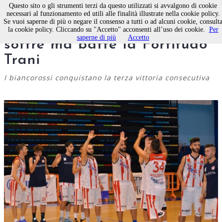
Questo sito o gli strumenti terzi da questo utilizzati si avvalgono di cookie
necessari al funzionamento ed utili alle finalità illustrate nella cookie policy.
Se vuoi saperne di più o negare il consenso a tutti o ad alcuni cookie, consult
La Pallacanestro Molfetta
la cookie policy. Cliccando su "Accetto" acconsenti all’uso dei cookie.
Per
saperne di più
Accetto
soffre ma batte la Fortitudo
Trani
I biancorossi conquistano la terza vittoria consecutiva