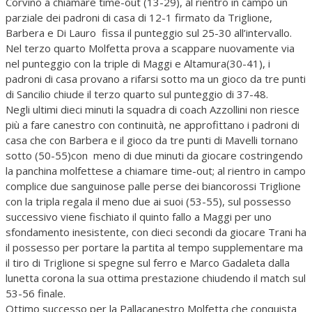
Corvino a chiamare time-out (13-29), al rientro in campo un
parziale dei padroni di casa di 12-1 firmato da Triglione,
Barbera e Di Lauro fissa il punteggio sul 25-30 all’intervallo.
Nel terzo quarto Molfetta prova a scappare nuovamente via
nel punteggio con la triple di Maggi e Altamura(30-41), i
padroni di casa provano a rifarsi sotto ma un gioco da tre punti
di Sancilio chiude il terzo quarto sul punteggio di 37-48.
Negli ultimi dieci minuti la squadra di coach Azzollini non riesce
più a fare canestro con continuità, ne approfittano i padroni di
casa che con Barbera e il gioco da tre punti di Mavelli tornano
sotto (50-55)con meno di due minuti da giocare costringendo
la panchina molfettese a chiamare time-out; al rientro in campo
complice due sanguinose palle perse dei biancorossi Triglione
con la tripla regala il meno due ai suoi (53-55), sul possesso
successivo viene fischiato il quinto fallo a Maggi per uno
sfondamento inesistente, con dieci secondi da giocare Trani ha
il possesso per portare la partita al tempo supplementare ma
il tiro di Triglione si spegne sul ferro e Marco Gadaleta dalla
lunetta corona la sua ottima prestazione chiudendo il match sul
53-56 finale.
Ottimo successo per la Pallacanestro Molfetta che conquista