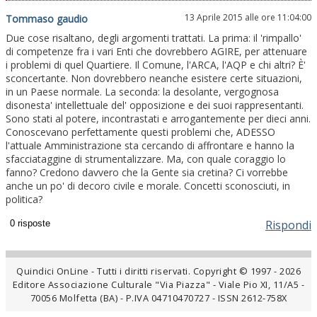
13 Aprile 2015 alle ore 11:04:00
Tommaso gaudio
Due cose risaltano, degli argomenti trattati. La prima: il 'rimpallo'
di competenze fra i vari Enti che dovrebbero AGIRE, per attenuare
i problemi di quel Quartiere. Il Comune, l'ARCA, l'AQP e chi altri? È'
sconcertante. Non dovrebbero neanche esistere certe situazioni,
in un Paese normale. La seconda: la desolante, vergognosa
disonesta' intellettuale del' opposizione e dei suoi rappresentanti.
Sono stati al potere, incontrastati e arrogantemente per dieci anni.
Conoscevano perfettamente questi problemi che, ADESSO
l'attuale Amministrazione sta cercando di affrontare e hanno la
sfacciataggine di strumentalizzare. Ma, con quale coraggio lo
fanno? Credono davvero che la Gente sia cretina? Ci vorrebbe
anche un po' di decoro civile e morale. Concetti sconosciuti, in
politica?
Rispondi
Quindici OnLine - Tutti i diritti riservati. Copyright © 1997 - 2026
Editore Associazione Culturale "Via Piazza" - Viale Pio XI, 11/A5 -
70056 Molfetta (BA) - P.IVA 04710470727 - ISSN 2612-758X