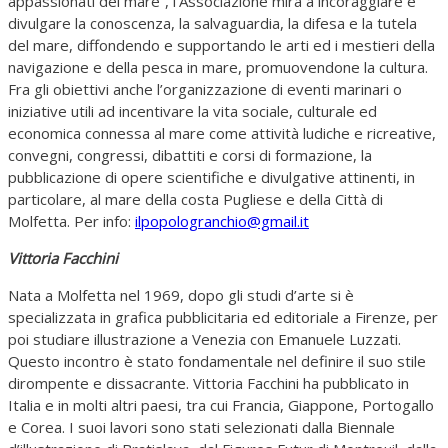
appassionati del mare”, l’Associazione mira a incoraggiare e
divulgare la conoscenza, la salvaguardia, la difesa e la tutela
del mare, diffondendo e supportando le arti ed i mestieri della
navigazione e della pesca in mare, promuovendone la cultura.
Fra gli obiettivi anche l’organizzazione di eventi marinari o
iniziative utili ad incentivare la vita sociale, culturale ed
economica connessa al mare come attività ludiche e ricreative,
convegni, congressi, dibattiti e corsi di formazione, la
pubblicazione di opere scientifiche e divulgative attinenti, in
particolare, al mare della costa Pugliese e della Città di
Molfetta. Per info:
ilpopologranchio@gmail.it
Vittoria Facchini
Nata a Molfetta nel 1969, dopo gli studi d’arte si è
specializzata in grafica pubblicitaria ed editoriale a Firenze, per
poi studiare illustrazione a Venezia con Emanuele Luzzati.
Questo incontro è stato fondamentale nel definire il suo stile
dirompente e dissacrante. Vittoria Facchini ha pubblicato in
Italia e in molti altri paesi, tra cui Francia, Giappone, Portogallo
e Corea. I suoi lavori sono stati selezionati dalla Biennale