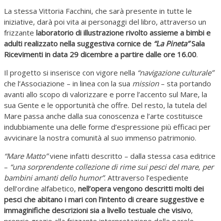
La stessa Vittoria Facchini, che sarà presente in tutte le
iniziative, darà poi vita ai personaggi del libro, attraverso un
frizzante
laboratorio di illustrazione rivolto assieme a bimbi e
adulti realizzato nella suggestiva cornice de
“La Pineta”
Sala
Ricevimenti in data 29 dicembre a partire dalle ore 16.00
.
Il progetto si inserisce con vigore nella
“navigazione culturale”
che l’Associazione – in linea con la sua
mission
– sta portando
avanti allo scopo di valorizzare e porre l’accento sul Mare, la
sua Gente e le opportunità che offre. Del resto, la tutela del
Mare passa anche dalla sua conoscenza e l’arte costituisce
indubbiamente una delle forme d’espressione più efficaci per
avvicinare la nostra comunità al suo immenso patrimonio.
“Mare Matto”
viene infatti descritto – dalla stessa casa editrice
–
“una sorprendente collezione di rime sui pesci del mare, per
bambini amanti dello humor”
. Attraverso l’espediente
dell’ordine alfabetico,
nell’opera vengono descritti molti dei
pesci che abitano i mari con l’intento di creare suggestive e
immaginifiche descrizioni sia a livello testuale che visivo
,
proprio grazie alla frizzante interpretazione delle parole