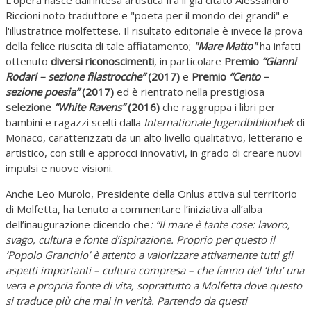
Riccioni noto traduttore e "poeta per il mondo dei grandi" e
l'illustratrice molfettese. Il risultato editoriale è invece la prova
della felice riuscita di tale affiatamento;
"Mare Matto"
ha infatti
ottenuto
diversi riconoscimenti
, in particolare
Premio
“Gianni
Rodari – sezione filastrocche”
(2017)
e
Premio
“Cento –
sezione poesia”
(2017)
ed è rientrato nella prestigiosa
selezione
“White Ravens”
(2016)
che raggruppa i libri per
bambini e ragazzi scelti dalla
Internationale Jugendbibliothek
di
Monaco, caratterizzati da un alto livello qualitativo, letterario e
artistico, con stili e approcci innovativi, in grado di creare nuovi
impulsi e nuove visioni.
Anche Leo Murolo, Presidente della Onlus attiva sul territorio
di Molfetta, ha tenuto a commentare l’iniziativa all’alba
dell’inaugurazione dicendo che
: “Il mare è tante cose: lavoro,
svago, cultura e fonte d’ispirazione. Proprio per questo il
‘Popolo Granchio’ è attento a valorizzare attivamente tutti gli
aspetti importanti – cultura compresa – che fanno del ‘blu’ una
vera e propria fonte di vita, soprattutto a Molfetta dove questo
si traduce più che mai in verità. Partendo da questi