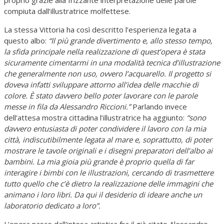
compiuta dall’illustratrice molfettese.
La stessa Vittoria ha così descritto l’esperienza legata a
questo albo:
“Il più grande divertimento e, allo stesso tempo,
la sfida principale nella realizzazione di quest’opera è stata
sicuramente cimentarmi in una modalità tecnica d’illustrazione
che generalmente non uso, ovvero l’acquarello. Il progetto si
doveva infatti sviluppare attorno all’idea delle macchie di
colore. È stato davvero bello poter lavorare con le parole
messe in fila da Alessandro Riccioni.”
Parlando invece
dell’attesa mostra cittadina l’illustratrice ha aggiunto:
“sono
davvero entusiasta di poter condividere il lavoro con la mia
città, indiscutibilmente legata al mare e, soprattutto, di poter
mostrare le tavole originali e i disegni preparatori dell’albo ai
bambini. La mia gioia più grande è proprio quella di far
interagire i bimbi con le illustrazioni, cercando di trasmettere
tutto quello che c’è dietro la realizzazione delle immagini che
animano i loro libri. Da qui il desiderio di ideare anche un
laboratorio dedicato a loro”.
L’opera nasce dall'intesa artistica fra il già citato Alessandro