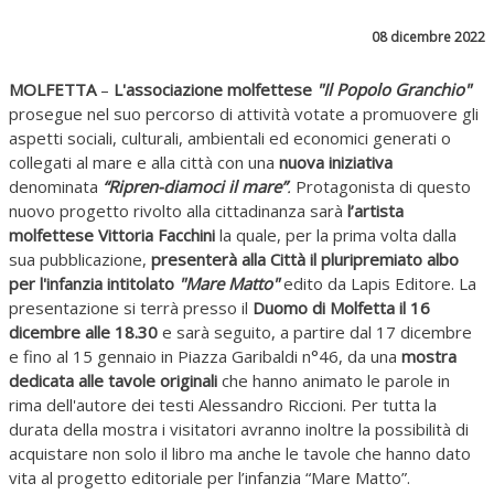
08 dicembre 2022
MOLFETTA
–
L'associazione molfettese
"Il Popolo Granchio"
prosegue nel suo percorso di attività votate a promuovere gli
aspetti sociali, culturali, ambientali ed economici generati o
collegati al mare e alla città con una
nuova iniziativa
denominata
“Ripren-diamoci il mare”
.
Protagonista di questo
nuovo progetto rivolto alla cittadinanza sarà
l’artista
molfettese Vittoria Facchini
la quale, per la prima volta dalla
sua pubblicazione,
presenterà alla Città il pluripremiato albo
per l'infanzia intitolato
"Mare Matto"
edito da Lapis Editore. La
presentazione si terrà presso il
Duomo di Molfetta il 16
dicembre alle 18.30
e sarà seguito, a partire dal 17 dicembre
e fino al 15 gennaio in Piazza Garibaldi n°46, da una
mostra
dedicata alle tavole originali
che hanno animato le parole in
rima dell'autore dei testi Alessandro Riccioni. Per tutta la
durata della mostra i visitatori avranno inoltre la possibilità di
acquistare non solo il libro ma anche le tavole che hanno dato
vita al progetto editoriale per l’infanzia “Mare Matto”.