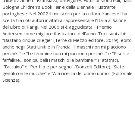
d’illustrazione di Bratislava, dal Figures Futur di Montreuil, dalla
Bologna Children’s Book Fair e dalla Biennale Illustrarte
portoghese. Nel 2002 il ministero per la cultura francese l’ha
scelta tra i 60 autori invitati a rappresentare l’Italia al Salone
del Libro di Parigi. Nel 2006 si è aggiudicata il Premio
Andersen come migliore illustratore dell’anno. Tra i suoi albi:
“Bastano cinque ciliegie” (Terre di Mezzo editore, 2019), edito
anche negli Stati Uniti e in Francia. “I maschi non mi piacciono
perché...” e “Le femmine non mi piacciono perché...” e “Piselli e
farfalline... son più belli i maschi o le bambine?” (Fatatrac).
“Taccuino” e “Per filo e per segno” (Donzelli Editore). “Siate
gentili con le mucche” e “Alla ricerca del primo uomo” (Editoriale
Scienza).