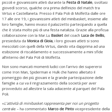
piccoli e giovanissimi atleti durante la
Festa di Natale
, svoltasi
giovedì scorso, qualche ora prima dell’inizio del match tra
Virtus e Castellaneta. Presso il Pala Poli di Molfetta dalle ore
17 alle ore 19, i giovanissimi atleti del minibasket, insieme alle
loro famiglie, hanno invaso il palazzetto partecipando a quella
che è stata molto più di una festa natalizia. Grazie alla proficua
collaborazione con la Mar.Lu
Basket
del coach
Luca de Bellis
,
presieduta da
Monica di Gioia
, i loro giovani atleti si sono
mescolati con quelli della Virtus, dando vita dapprima ad una
esibizione di riscaldamento e successivamente a mini sfide
all’interno del Pala Poli di Molfetta.
Non sono mancati momenti ludici con l’arrivo dei supereroi
come Iron Man, Spiderman e Hulk che hanno allietato il
pomeriggio dei più giovani e la grande partecipazione delle
famiglie a cui va il ringraziamento della società per aver
provveduto ad allestire la sala adiacente al parquet del Pala
Poli.
«
L’attività di minibasket rappresenta per noi un progetto
cent
rale – ha commentato
Marco de Pinto
vicepresidente della