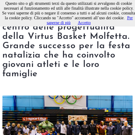
Questo sito o gli strumenti terzi da questo utilizzati si avvalgono di cookie
necessari al funzionamento ed utili alle finalità illustrate nella cookie policy.
Se vuoi saperne di più o negare il consenso a tutti o ad alcuni cookie, consult
Il minibasket sempre più al
la cookie policy. Cliccando su "Accetto" acconsenti all’uso dei cookie.
Per
saperne di più
Accetto
centro delle progettualità
della Virtus Basket Molfetta.
Grande successo per la festa
natalizia che ha coinvolto
giovani atleti e le loro
famiglie