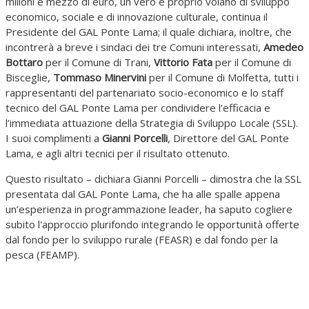
milioni e mezzo di euro, un vero e proprio volano di sviluppo
economico, sociale e di innovazione culturale, continua il
Presidente del GAL Ponte Lama; il quale dichiara, inoltre, che
incontrerà a breve i sindaci dei tre Comuni interessati,
Amedeo
Bottaro
per il Comune di Trani,
Vittorio Fata
per il Comune di
Bisceglie,
Tommaso Minervini
per il Comune di Molfetta, tutti i
rappresentanti del partenariato socio-economico e lo staff
tecnico del GAL Ponte Lama per condividere l’efficacia e
l’immediata attuazione della Strategia di Sviluppo Locale (SSL).
I suoi complimenti a
Gianni Porcelli
, Direttore del GAL Ponte
Lama, e agli altri tecnici per il risultato ottenuto.
Questo risultato – dichiara Gianni Porcelli – dimostra che la SSL
presentata dal GAL Ponte Lama, che ha alle spalle appena
un’esperienza in programmazione leader, ha saputo cogliere
subito l'approccio plurifondo integrando le opportunità offerte
dal fondo per lo sviluppo rurale (FEASR) e dal fondo per la
pesca (FEAMP).