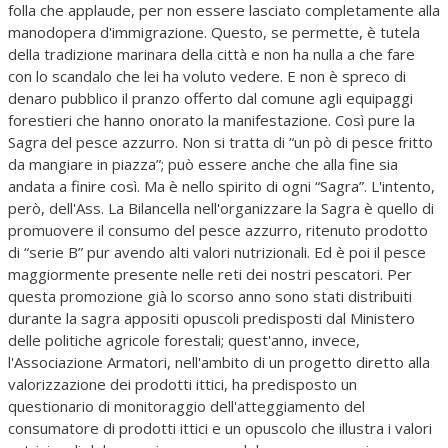
folla che applaude, per non essere lasciato completamente alla
manodopera d'immigrazione. Questo, se permette, è tutela
della tradizione marinara della città e non ha nulla a che fare
con lo scandalo che lei ha voluto vedere. E non è spreco di
denaro pubblico il pranzo offerto dal comune agli equipaggi
forestieri che hanno onorato la manifestazione. Così pure la
Sagra del pesce azzurro. Non si tratta di “un pò di pesce fritto
da mangiare in piazza”; può essere anche che alla fine sia
andata a finire così. Ma è nello spirito di ogni “Sagra”. L'intento,
però, dell'Ass. La Bilancella nell'organizzare la Sagra è quello di
promuovere il consumo del pesce azzurro, ritenuto prodotto
di “serie B” pur avendo alti valori nutrizionali. Ed è poi il pesce
maggiormente presente nelle reti dei nostri pescatori. Per
questa promozione già lo scorso anno sono stati distribuiti
durante la sagra appositi opuscoli predisposti dal Ministero
delle politiche agricole forestali; quest'anno, invece,
l'Associazione Armatori, nell'ambito di un progetto diretto alla
valorizzazione dei prodotti ittici, ha predisposto un
questionario di monitoraggio dell'atteggiamento del
consumatore di prodotti ittici e un opuscolo che illustra i valori