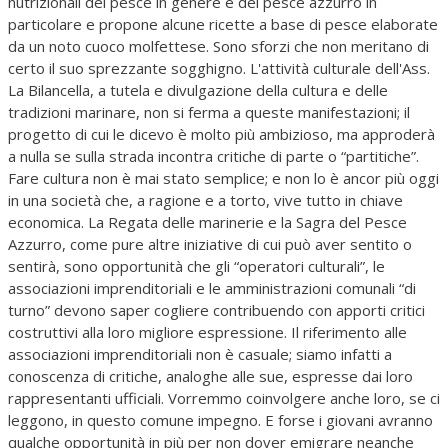
nutrizionali del pesce in genere e del pesce azzurro in
particolare e propone alcune ricette a base di pesce elaborate
da un noto cuoco molfettese. Sono sforzi che non meritano di
certo il suo sprezzante sogghigno. L'attività culturale dell'Ass.
La Bilancella, a tutela e divulgazione della cultura e delle
tradizioni marinare, non si ferma a queste manifestazioni; il
progetto di cui le dicevo è molto più ambizioso, ma approderà
a nulla se sulla strada incontra critiche di parte o “partitiche”.
Fare cultura non è mai stato semplice; e non lo è ancor più oggi
in una società che, a ragione e a torto, vive tutto in chiave
economica. La Regata delle marinerie e la Sagra del Pesce
Azzurro, come pure altre iniziative di cui può aver sentito o
sentirà, sono opportunità che gli “operatori culturali”, le
associazioni imprenditoriali e le amministrazioni comunali “di
turno” devono saper cogliere contribuendo con apporti critici
costruttivi alla loro migliore espressione. Il riferimento alle
associazioni imprenditoriali non è casuale; siamo infatti a
conoscenza di critiche, analoghe alle sue, espresse dai loro
rappresentanti ufficiali. Vorremmo coinvolgere anche loro, se ci
leggono, in questo comune impegno. E forse i giovani avranno
qualche opportunità in più per non dover emigrare neanche