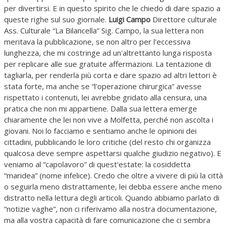
per divertirsi. E in questo spirito che le chiedo di dare spazio a
queste righe sul suo giornale.
Luigi Campo
Direttore culturale
Ass. Culturale “La Bilancella” Sig. Campo, la sua lettera non
meritava la pubblicazione, se non altro per l'eccessiva
lunghezza, che mi costringe ad un'altrettanto lunga risposta
per replicare alle sue gratuite affermazioni. La tentazione di
tagliarla, per renderla più corta e dare spazio ad altri lettori è
stata forte, ma anche se “l'operazione chirurgica” avesse
rispettato i contenuti, lei avrebbe gridato alla censura, una
pratica che non mi appartiene. Dalla sua lettera emerge
chiaramente che lei non vive a Molfetta, perché non ascolta i
giovani. Noi lo facciamo e sentiamo anche le opinioni dei
cittadini, pubblicando le loro critiche (del resto chi organizza
qualcosa deve sempre aspettarsi qualche giudizio negativo). E
veniamo al “capolavoro” di quest'estate: la cosiddetta
“maridea” (nome infelice). Credo che oltre a vivere di più la città
o seguirla meno distrattamente, lei debba essere anche meno
distratto nella lettura degli articoli. Quando abbiamo parlato di
“notizie vaghe”, non ci riferivamo alla nostra documentazione,
ma alla vostra capacità di fare comunicazione che ci sembra