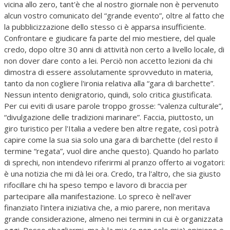
vicina allo zero, tant'è che al nostro giornale non è pervenuto
alcun vostro comunicato del “grande evento”, oltre al fatto che
la pubblicizzazione dello stesso ci è apparsa insufficiente.
Confrontare e giudicare fa parte del mio mestiere, del quale
credo, dopo oltre 30 anni di attività non certo a livello locale, di
non dover dare conto a lei. Perciò non accetto lezioni da chi
dimostra di essere assolutamente sprovveduto in materia,
tanto da non cogliere l'ironia relativa alla “gara di barchette”.
Nessun intento denigratorio, quindi, solo critica giustificata.
Per cui eviti di usare parole troppo grosse: “valenza culturale”,
“divulgazione delle tradizioni marinare”. Faccia, piuttosto, un
giro turistico per l'Italia a vedere ben altre regate, così potrà
capire come la sua sia solo una gara di barchette (del resto il
termine “regata”, vuol dire anche questo). Quando ho parlato
di sprechi, non intendevo riferirmi al pranzo offerto ai vogatori:
è una notizia che mi dà lei ora. Credo, tra l'altro, che sia giusto
rifocillare chi ha speso tempo e lavoro di braccia per
partecipare alla manifestazione. Lo spreco è nell'aver
finanziato l'intera iniziativa che, a mio parere, non meritava
grande considerazione, almeno nei termini in cui è organizzata