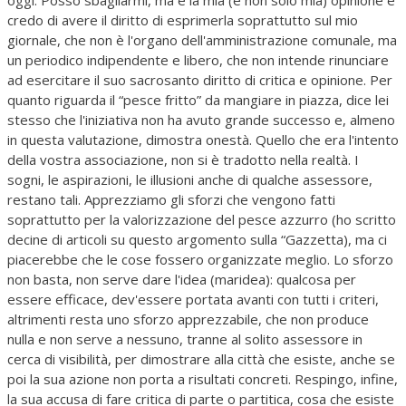
oggi. Posso sbagliarmi, ma è la mia (e non solo mia) opinione e
credo di avere il diritto di esprimerla soprattutto sul mio
giornale, che non è l'organo dell'amministrazione comunale, ma
un periodico indipendente e libero, che non intende rinunciare
ad esercitare il suo sacrosanto diritto di critica e opinione. Per
quanto riguarda il “pesce fritto” da mangiare in piazza, dice lei
stesso che l'iniziativa non ha avuto grande successo e, almeno
in questa valutazione, dimostra onestà. Quello che era l'intento
della vostra associazione, non si è tradotto nella realtà. I
sogni, le aspirazioni, le illusioni anche di qualche assessore,
restano tali. Apprezziamo gli sforzi che vengono fatti
soprattutto per la valorizzazione del pesce azzurro (ho scritto
decine di articoli su questo argomento sulla “Gazzetta), ma ci
piacerebbe che le cose fossero organizzate meglio. Lo sforzo
non basta, non serve dare l'idea (maridea): qualcosa per
essere efficace, dev'essere portata avanti con tutti i criteri,
altrimenti resta uno sforzo apprezzabile, che non produce
nulla e non serve a nessuno, tranne al solito assessore in
cerca di visibilità, per dimostrare alla città che esiste, anche se
poi la sua azione non porta a risultati concreti. Respingo, infine,
la sua accusa di fare critica di parte o partitica, cosa che esiste