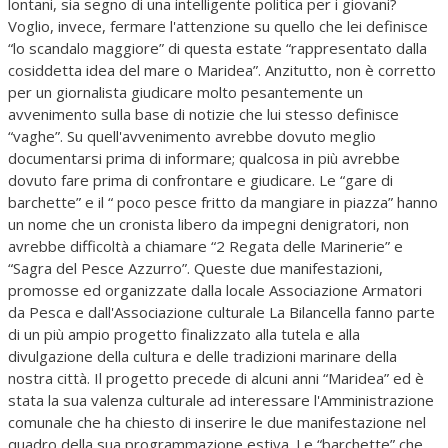
lontani, sia segno di una intelligente politica per i giovani?
Voglio, invece, fermare l'attenzione su quello che lei definisce
“lo scandalo maggiore” di questa estate “rappresentato dalla
cosiddetta idea del mare o Maridea”. Anzitutto, non è corretto
per un giornalista giudicare molto pesantemente un
avvenimento sulla base di notizie che lui stesso definisce
“vaghe”. Su quell'avvenimento avrebbe dovuto meglio
documentarsi prima di informare; qualcosa in più avrebbe
dovuto fare prima di confrontare e giudicare. Le “gare di
barchette” e il “ poco pesce fritto da mangiare in piazza” hanno
un nome che un cronista libero da impegni denigratori, non
avrebbe difficoltà a chiamare “2 Regata delle Marinerie” e
“Sagra del Pesce Azzurro”. Queste due manifestazioni,
promosse ed organizzate dalla locale Associazione Armatori
da Pesca e dall'Associazione culturale La Bilancella fanno parte
di un più ampio progetto finalizzato alla tutela e alla
divulgazione della cultura e delle tradizioni marinare della
nostra città. Il progetto precede di alcuni anni “Maridea” ed è
stata la sua valenza culturale ad interessare l'Amministrazione
comunale che ha chiesto di inserire le due manifestazione nel
quadro della sua programmazione estiva. Le “barchette” che