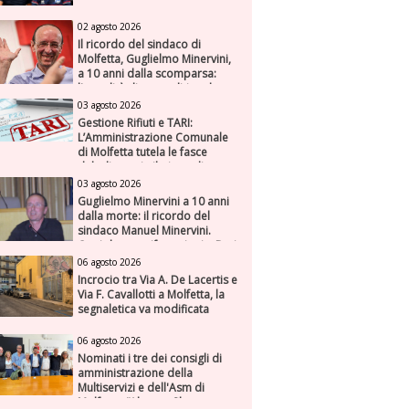
02 agosto 2026
Il ricordo del sindaco di
Molfetta, Guglielmo Minervini,
a 10 anni dalla scomparsa:
l'attualità di una politica che
genera futuro
03 agosto 2026
Gestione Rifiuti e TARI:
L’Amministrazione Comunale
di Molfetta tutela le fasce
deboli e avvia il piano di
risanamento per ASM
03 agosto 2026
Guglielmo Minervini a 10 anni
dalla morte: il ricordo del
sindaco Manuel Minervini.
Oggi due manifestazioni a Bari
e Molfetta
06 agosto 2026
Incrocio tra Via A. De Lacertis e
Via F. Cavallotti a Molfetta, la
segnaletica va modificata
06 agosto 2026
Nominati i tre dei consigli di
amministrazione della
Multiservizi e dell'Asm di
Molfetta. “Alto profilo e