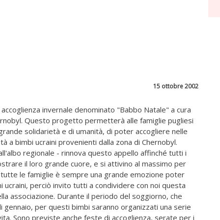
15 ottobre 2002
di accoglienza invernale denominato "Babbo Natale" a cura
rnobyl. Questo progetto permetterà alle famiglie pugliesi
rande solidarietà e di umanità, di poter accogliere nelle
à a bimbi ucraini provenienti dalla zona di Chernobyl.
all'albo regionale - rinnova questo appello affinché tutti i
ostrare il loro grande cuore, e si attivino al massimo per
Per tutte le famiglie è sempre una grande emozione poter
ni ucraini, perciò invito tutti a condividere con noi questa
ella associazione. Durante il periodo del soggiorno, che
i gennaio, per questi bimbi saranno organizzati una serie
vita. Sono previste anche feste di accoglienza, serate per i