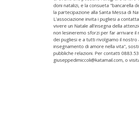
doni natalizi, e la consueta "bancarella de
la partecipazione alla Santa Messa di Nat
L'associazione invita i pugliesi a contat
vivere un Natale all'insegna della attenzi
non lesineremo sforzi per far arrivare il
dei pugliesi e a tutti rivolgiamo il nostr
insegnamento di amore nella vita", sost
pubbliche relazioni. Per contatti 0883.5
giuseppedimiccoli@katamail.com, o visitar