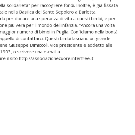
lla solidarietà" per raccogliere fondi. Inoltre, è già fissata
ale nella Basilica del Santo Sepolcro a Barletta.
tarla per donare una speranza di vita a questi bimbi, e per
one più vera per il mondo dell'infanzia. "Ancora una volta
 maggior numero di bimbi in Puglia. Confidiamo nella bontà
o appello di contattarci. Questi bimbi lasciano un grande
iene Giuseppe Dimiccoli, vice presidente e addetto alle
31903, o scrivere una e-mail a
e il sito http://associazionecuore.interfree.it