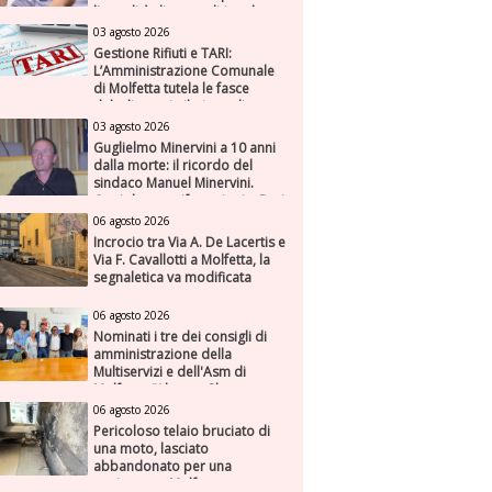
l'attualità di una politica che
genera futuro
03 agosto 2026
Gestione Rifiuti e TARI:
L’Amministrazione Comunale
di Molfetta tutela le fasce
deboli e avvia il piano di
risanamento per ASM
03 agosto 2026
Guglielmo Minervini a 10 anni
dalla morte: il ricordo del
sindaco Manuel Minervini.
Oggi due manifestazioni a Bari
e Molfetta
06 agosto 2026
Incrocio tra Via A. De Lacertis e
Via F. Cavallotti a Molfetta, la
segnaletica va modificata
06 agosto 2026
Nominati i tre dei consigli di
amministrazione della
Multiservizi e dell'Asm di
Molfetta. “Alto profilo e
dondate su fiducia,
06 agosto 2026
competenza e responsabilità”
Pericoloso telaio bruciato di
una moto, lasciato
abbandonato per una
settimana a Molfetta