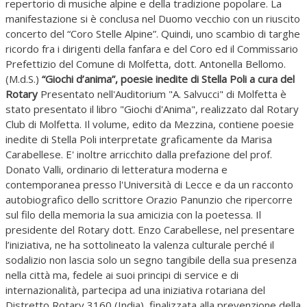
repertorio di musiche alpine e della tradizione popolare. La
manifestazione si è conclusa nel Duomo vecchio con un riuscito
concerto del “Coro Stelle Alpine”. Quindi, uno scambio di targhe
ricordo fra i dirigenti della fanfara e del Coro ed il Commissario
Prefettizio del Comune di Molfetta, dott. Antonella Bellomo.
(M.d.S.)
“Giochi d’anima”, poesie inedite di Stella Poli a cura del
Rotary
Presentato nell'Auditorium "A. Salvucci" di Molfetta è
stato presentato il libro "Giochi d'Anima", realizzato dal Rotary
Club di Molfetta. Il volume, edito da Mezzina, contiene poesie
inedite di Stella Poli interpretate graficamente da Marisa
Carabellese. E' inoltre arricchito dalla prefazione del prof.
Donato Valli, ordinario di letteratura moderna e
contemporanea presso l'Università di Lecce e da un racconto
autobiografico dello scrittore Orazio Panunzio che ripercorre
sul filo della memoria la sua amicizia con la poetessa. Il
presidente del Rotary dott. Enzo Carabellese, nel presentare
l’iniziativa, ne ha sottolineato la valenza culturale perché il
sodalizio non lascia solo un segno tangibile della sua presenza
nella città ma, fedele ai suoi principi di service e di
internazionalità, partecipa ad una iniziativa rotariana del
Distretto Rotary 3160 (India), finalizzata alla prevenzione della