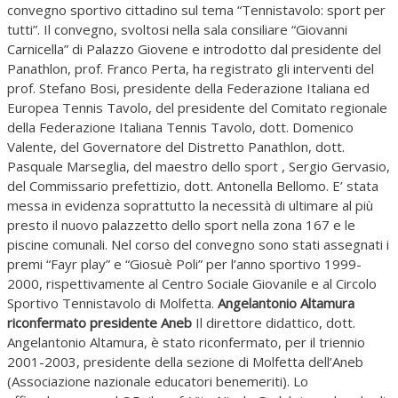
convegno sportivo cittadino sul tema “Tennistavolo: sport per
tutti”. Il convegno, svoltosi nella sala consiliare “Giovanni
Carnicella” di Palazzo Giovene e introdotto dal presidente del
Panathlon, prof. Franco Perta, ha registrato gli interventi del
prof. Stefano Bosi, presidente della Federazione Italiana ed
Europea Tennis Tavolo, del presidente del Comitato regionale
della Federazione Italiana Tennis Tavolo, dott. Domenico
Valente, del Governatore del Distretto Panathlon, dott.
Pasquale Marseglia, del maestro dello sport , Sergio Gervasio,
del Commissario prefettizio, dott. Antonella Bellomo. E’ stata
messa in evidenza soprattutto la necessità di ultimare al più
presto il nuovo palazzetto dello sport nella zona 167 e le
piscine comunali. Nel corso del convegno sono stati assegnati i
premi “Fayr play” e “Giosuè Poli” per l’anno sportivo 1999-
2000, rispettivamente al Centro Sociale Giovanile e al Circolo
Sportivo Tennistavolo di Molfetta.
Angelantonio Altamura
riconfermato presidente Aneb
Il direttore didattico, dott.
Angelantonio Altamura, è stato riconfermato, per il triennio
2001-2003, presidente della sezione di Molfetta dell’Aneb
(Associazione nazionale educatori benemeriti). Lo