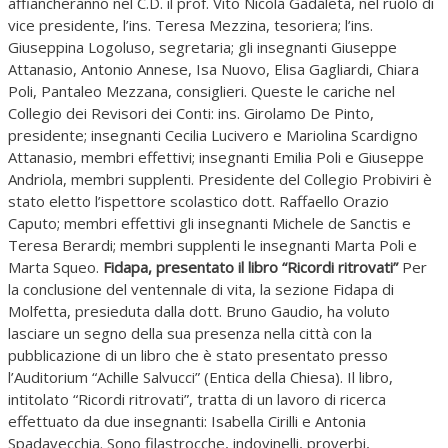
affiancheranno nel C.D. il prof. Vito Nicola Gadaleta, nel ruolo di
vice presidente, l’ins. Teresa Mezzina, tesoriera; l’ins.
Giuseppina Logoluso, segretaria; gli insegnanti Giuseppe
Attanasio, Antonio Annese, Isa Nuovo, Elisa Gagliardi, Chiara
Poli, Pantaleo Mezzana, consiglieri. Queste le cariche nel
Collegio dei Revisori dei Conti: ins. Girolamo De Pinto,
presidente; insegnanti Cecilia Lucivero e Mariolina Scardigno
Attanasio, membri effettivi; insegnanti Emilia Poli e Giuseppe
Andriola, membri supplenti. Presidente del Collegio Probiviri è
stato eletto l’ispettore scolastico dott. Raffaello Orazio
Caputo; membri effettivi gli insegnanti Michele de Sanctis e
Teresa Berardi; membri supplenti le insegnanti Marta Poli e
Marta Squeo.
Fidapa, presentato il libro “Ricordi ritrovati”
Per
la conclusione del ventennale di vita, la sezione Fidapa di
Molfetta, presieduta dalla dott. Bruno Gaudio, ha voluto
lasciare un segno della sua presenza nella città con la
pubblicazione di un libro che è stato presentato presso
l’Auditorium “Achille Salvucci” (Entica della Chiesa). Il libro,
intitolato “Ricordi ritrovati”, tratta di un lavoro di ricerca
effettuato da due insegnanti: Isabella Cirilli e Antonia
Spadavecchia. Sono filastrocche, indovinelli, proverbi,