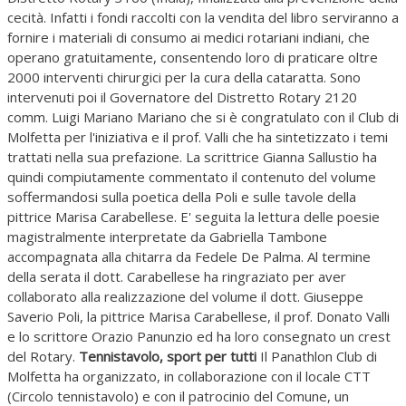
cecità. Infatti i fondi raccolti con la vendita del libro serviranno a
fornire i materiali di consumo ai medici rotariani indiani, che
operano gratuitamente, consentendo loro di praticare oltre
2000 interventi chirurgici per la cura della cataratta. Sono
intervenuti poi il Governatore del Distretto Rotary 2120
comm. Luigi Mariano Mariano che si è congratulato con il Club di
Molfetta per l'iniziativa e il prof. Valli che ha sintetizzato i temi
trattati nella sua prefazione. La scrittrice Gianna Sallustio ha
quindi compiutamente commentato il contenuto del volume
soffermandosi sulla poetica della Poli e sulle tavole della
pittrice Marisa Carabellese. E' seguita la lettura delle poesie
magistralmente interpretate da Gabriella Tambone
accompagnata alla chitarra da Fedele De Palma. Al termine
della serata il dott. Carabellese ha ringraziato per aver
collaborato alla realizzazione del volume il dott. Giuseppe
Saverio Poli, la pittrice Marisa Carabellese, il prof. Donato Valli
e lo scrittore Orazio Panunzio ed ha loro consegnato un crest
del Rotary.
Tennistavolo, sport per tutti
Il Panathlon Club di
Molfetta ha organizzato, in collaborazione con il locale CTT
(Circolo tennistavolo) e con il patrocinio del Comune, un