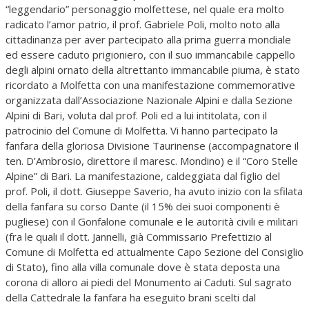
“leggendario” personaggio molfettese, nel quale era molto
radicato l’amor patrio, il prof. Gabriele Poli, molto noto alla
cittadinanza per aver partecipato alla prima guerra mondiale
ed essere caduto prigioniero, con il suo immancabile cappello
degli alpini ornato della altrettanto immancabile piuma, è stato
ricordato a Molfetta con una manifestazione commemorative
organizzata dall’Associazione Nazionale Alpini e dalla Sezione
Alpini di Bari, voluta dal prof. Poli ed a lui intitolata, con il
patrocinio del Comune di Molfetta. Vi hanno partecipato la
fanfara della gloriosa Divisione Taurinense (accompagnatore il
ten. D’Ambrosio, direttore il maresc. Mondino) e il “Coro Stelle
Alpine” di Bari. La manifestazione, caldeggiata dal figlio del
prof. Poli, il dott. Giuseppe Saverio, ha avuto inizio con la sfilata
della fanfara su corso Dante (il 15% dei suoi componenti è
pugliese) con il Gonfalone comunale e le autorità civili e militari
(fra le quali il dott. Jannelli, già Commissario Prefettizio al
Comune di Molfetta ed attualmente Capo Sezione del Consiglio
di Stato), fino alla villa comunale dove è stata deposta una
corona di alloro ai piedi del Monumento ai Caduti. Sul sagrato
della Cattedrale la fanfara ha eseguito brani scelti dal