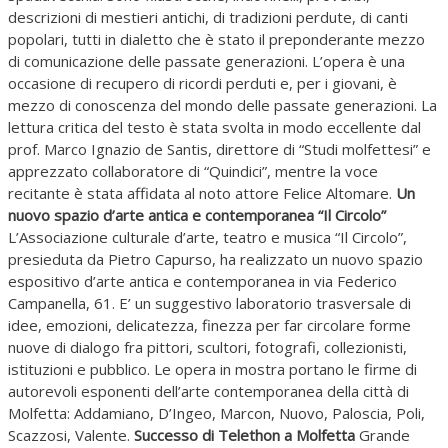
descrizioni di mestieri antichi, di tradizioni perdute, di canti
popolari, tutti in dialetto che è stato il preponderante mezzo
di comunicazione delle passate generazioni. L’opera è una
occasione di recupero di ricordi perduti e, per i giovani, è
mezzo di conoscenza del mondo delle passate generazioni. La
lettura critica del testo è stata svolta in modo eccellente dal
prof. Marco Ignazio de Santis, direttore di “Studi molfettesi” e
apprezzato collaboratore di “Quindici”, mentre la voce
recitante è stata affidata al noto attore Felice Altomare.
Un
nuovo spazio d’arte antica e contemporanea “Il Circolo”
L’Associazione culturale d’arte, teatro e musica “Il Circolo”,
presieduta da Pietro Capurso, ha realizzato un nuovo spazio
espositivo d’arte antica e contemporanea in via Federico
Campanella, 61. E’ un suggestivo laboratorio trasversale di
idee, emozioni, delicatezza, finezza per far circolare forme
nuove di dialogo fra pittori, scultori, fotografi, collezionisti,
istituzioni e pubblico. Le opera in mostra portano le firme di
autorevoli esponenti dell’arte contemporanea della città di
Molfetta: Addamiano, D’Ingeo, Marcon, Nuovo, Paloscia, Poli,
Scazzosi, Valente.
Successo di Telethon a Molfetta
Grande