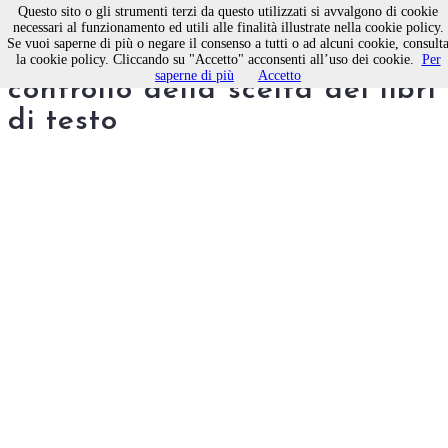
Questo sito o gli strumenti terzi da questo utilizzati si avvalgono di cookie
necessari al funzionamento ed utili alle finalità illustrate nella cookie policy.
Se vuoi saperne di più o negare il consenso a tutti o ad alcuni cookie, consult
I docenti di Molfetta contro il
la cookie policy. Cliccando su "Accetto" acconsenti all’uso dei cookie.
Per
saperne di più
Accetto
controllo della scelta dei libri
di testo