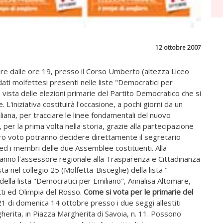
12 ottobre 2007
tire dalle ore 19, presso il Corso Umberto (altezza Liceo
didati molfettesi presenti nelle liste "Democratici per
n vista delle elezioni primarie del Partito Democratico che si
'iniziativa costituirà l'occasione, a pochi giorni da un
liana, per tracciare le linee fondamentali del nuovo
 per la prima volta nella storia, grazie alla partecipazione
l loro voto potranno decidere direttamente il segretario
 ed i membri delle due Assemblee costituenti. Alla
anno l'assessore regionale alla Trasparenza e Cittadinanza
ta nel collegio 25 (Molfetta-Bisceglie) della lista "
 della lista "Democratici per Emiliano", Annalisa Altomare,
ti ed Olimpia del Rosso.
Come si vota per le primarie del
 21 di domenica 14 ottobre presso i due seggi allestiti
rgherita, in Piazza Margherita di Savoia, n. 11. Possono