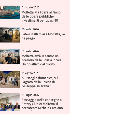
01 agosto 2026
Molfetta, via libera al Piano
delle opere pubbliche:
investimenti per quasi 40
milioni nel triennio 2026-2028
30 luglio 2026
Fatevi i fatti miei a Molfetta, ve
ne prego
31 luglio 2026
Molfetta avrà in centro un
presidio della Polizia locale.
Un obiettivo del nuovo
sindaco Manuel Minervini che
diviene realtà, con la speranza
01 agosto 2026
di maggiore efficienza e
A Bisceglie domenica, sul
presenza sul territorio
Sagrato della Chiesa di S.
Giuseppe, in scena il
“Rigoletto” con l’Orchestra
Sinfonica Federiciana
31 luglio 2026
Passaggio delle consegne al
Rotary Club di Molfetta: il
presidente Michele Catalano
succede a se stesso