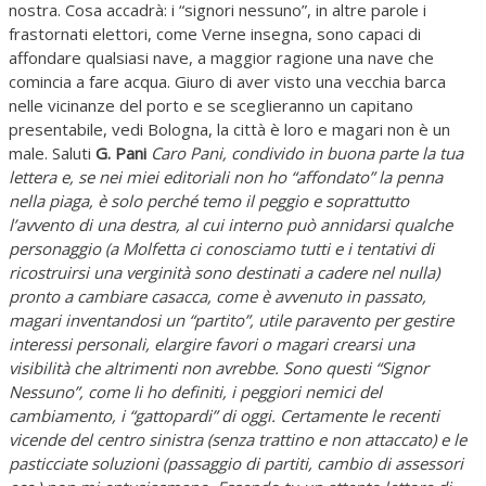
nostra. Cosa accadrà: i “signori nessuno”, in altre parole i
frastornati elettori, come Verne insegna, sono capaci di
affondare qualsiasi nave, a maggior ragione una nave che
comincia a fare acqua. Giuro di aver visto una vecchia barca
nelle vicinanze del porto e se sceglieranno un capitano
presentabile, vedi Bologna, la città è loro e magari non è un
male. Saluti
G. Pani
Caro Pani, condivido in buona parte la tua
lettera e, se nei miei editoriali non ho “affondato” la penna
nella piaga, è solo perché temo il peggio e soprattutto
l’avvento di una destra, al cui interno può annidarsi qualche
personaggio (a Molfetta ci conosciamo tutti e i tentativi di
ricostruirsi una verginità sono destinati a cadere nel nulla)
pronto a cambiare casacca, come è avvenuto in passato,
magari inventandosi un “partito”, utile paravento per gestire
interessi personali, elargire favori o magari crearsi una
visibilità che altrimenti non avrebbe. Sono questi “Signor
Nessuno”, come li ho definiti, i peggiori nemici del
cambiamento, i “gattopardi” di oggi. Certamente le recenti
vicende del centro sinistra (senza trattino e non attaccato) e le
pasticciate soluzioni (passaggio di partiti, cambio di assessori