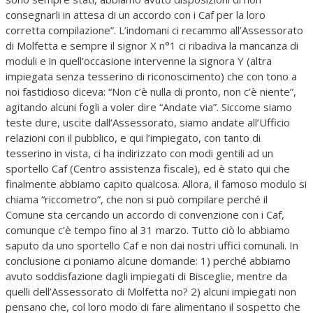
consegnarli in attesa di un accordo con i Caf per la loro
corretta compilazione”. L’indomani ci recammo all’Assessorato
di Molfetta e sempre il signor X n°1 ci ribadiva la mancanza di
moduli e in quell’occasione intervenne la signora Y (altra
impiegata senza tesserino di riconoscimento) che con tono a
noi fastidioso diceva: “Non c’è nulla di pronto, non c’è niente”,
agitando alcuni fogli a voler dire “Andate via”. Siccome siamo
teste dure, uscite dall’Assessorato, siamo andate all’Ufficio
relazioni con il pubblico, e qui l’impiegato, con tanto di
tesserino in vista, ci ha indirizzato con modi gentili ad un
sportello Caf (Centro assistenza fiscale), ed è stato qui che
finalmente abbiamo capito qualcosa. Allora, il famoso modulo si
chiama “riccometro”, che non si può compilare perché il
Comune sta cercando un accordo di convenzione con i Caf,
comunque c’è tempo fino al 31 marzo. Tutto ciò lo abbiamo
saputo da uno sportello Caf e non dai nostri uffici comunali. In
conclusione ci poniamo alcune domande: 1) perché abbiamo
avuto soddisfazione dagli impiegati di Bisceglie, mentre da
quelli dell’Assessorato di Molfetta no? 2) alcuni impiegati non
pensano che, col loro modo di fare alimentano il sospetto che