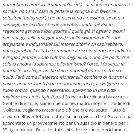
potrebbero cambiare il volto della città sul piano economico e
sociale, non sia il caso di gettare la spugna o di favorire
soluzioni “bolognesi”, che non servono a nessuno, se non a
danneggiare la città. Che ne sarebbe, infatti, del Piano
regolatore generale (per gestire il quale già si agitano alcuni
personaggi della maggioranza) e dello sviluppo delle zone
artigianale e industriale? Gli imprenditori non capirebbero,
non capirebbe la città e comunque il rischio di tornare indietro
è troppo grande. Sono l’ultimo degli illusi o uno dei pochi che
coltiva ancora la speranza e l’ottimismo? Forse. Ma senza la
fiducia (è una legge anche dell’economia) non si costruisce
nulla. Farò come il Maestro Montanelli: cercherò di turarmi il
naso e andare avanti (non rinunciando, però, a svolgere un
ruolo critico, quando necessario), sperando in una città
migliore per i miei figli. (f.d.s.)
Cronaca di ordinaria burocrazia
Gentile direttore, siamo due donne, madri, mogli e cittadine di
Molfetta. Vogliamo raccontare ciò che ci è accaduto. Tutto è
iniziato nell’aver letto in estate su una rivista, che il Governo ha
approntato un provvedimento per un sussidio in denaro per il
3° figlio minore. Finita l’estate, iniziate le scuole, decidiamo di