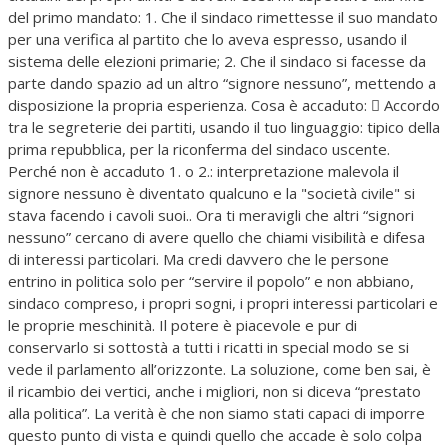
del primo mandato: 1. Che il sindaco rimettesse il suo mandato
per una verifica al partito che lo aveva espresso, usando il
sistema delle elezioni primarie; 2. Che il sindaco si facesse da
parte dando spazio ad un altro “signore nessuno”, mettendo a
disposizione la propria esperienza. Cosa è accaduto:  Accordo
tra le segreterie dei partiti, usando il tuo linguaggio: tipico della
prima repubblica, per la riconferma del sindaco uscente.
Perché non è accaduto 1. o 2.: interpretazione malevola il
signore nessuno è diventato qualcuno e la "società civile" si
stava facendo i cavoli suoi.. Ora ti meravigli che altri “signori
nessuno” cercano di avere quello che chiami visibilità e difesa
di interessi particolari. Ma credi davvero che le persone
entrino in politica solo per “servire il popolo” e non abbiano,
sindaco compreso, i propri sogni, i propri interessi particolari e
le proprie meschinità. Il potere è piacevole e pur di
conservarlo si sottostà a tutti i ricatti in special modo se si
vede il parlamento all’orizzonte. La soluzione, come ben sai, è
il ricambio dei vertici, anche i migliori, non si diceva “prestato
alla politica”. La verità è che non siamo stati capaci di imporre
questo punto di vista e quindi quello che accade è solo colpa