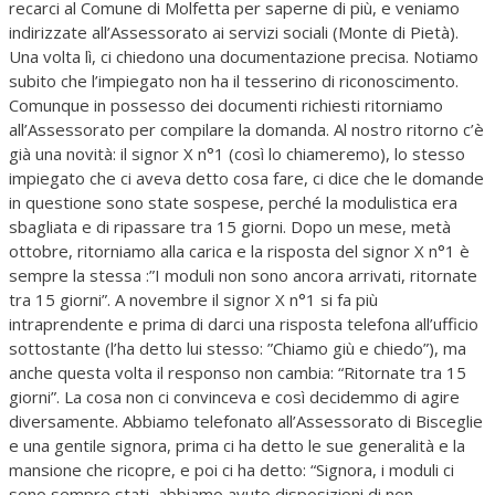
recarci al Comune di Molfetta per saperne di più, e veniamo
indirizzate all’Assessorato ai servizi sociali (Monte di Pietà).
Una volta lì, ci chiedono una documentazione precisa. Notiamo
subito che l’impiegato non ha il tesserino di riconoscimento.
Comunque in possesso dei documenti richiesti ritorniamo
all’Assessorato per compilare la domanda. Al nostro ritorno c’è
già una novità: il signor X n°1 (così lo chiameremo), lo stesso
impiegato che ci aveva detto cosa fare, ci dice che le domande
in questione sono state sospese, perché la modulistica era
sbagliata e di ripassare tra 15 giorni. Dopo un mese, metà
ottobre, ritorniamo alla carica e la risposta del signor X n°1 è
sempre la stessa :”I moduli non sono ancora arrivati, ritornate
tra 15 giorni”. A novembre il signor X n°1 si fa più
intraprendente e prima di darci una risposta telefona all’ufficio
sottostante (l’ha detto lui stesso: ”Chiamo giù e chiedo”), ma
anche questa volta il responso non cambia: “Ritornate tra 15
giorni”. La cosa non ci convinceva e così decidemmo di agire
diversamente. Abbiamo telefonato all’Assessorato di Bisceglie
e una gentile signora, prima ci ha detto le sue generalità e la
mansione che ricopre, e poi ci ha detto: “Signora, i moduli ci
sono sempre stati, abbiamo avuto disposizioni di non