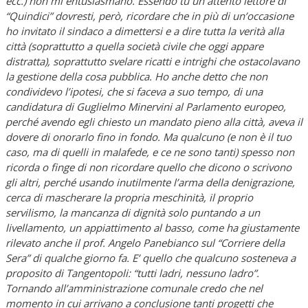
ecc.) non mi entusiasmano. Essendo tu un attento lettore di
“Quindici” dovresti, però, ricordare che in più di un’occasione
ho invitato il sindaco a dimettersi e a dire tutta la verità alla
città (soprattutto a quella società civile che oggi appare
distratta), soprattutto svelare ricatti e intrighi che ostacolavano
la gestione della cosa pubblica. Ho anche detto che non
condividevo l’ipotesi, che si faceva a suo tempo, di una
candidatura di Guglielmo Minervini al Parlamento europeo,
perché avendo egli chiesto un mandato pieno alla città, aveva il
dovere di onorarlo fino in fondo. Ma qualcuno (e non è il tuo
caso, ma di quelli in malafede, e ce ne sono tanti) spesso non
ricorda o finge di non ricordare quello che dicono o scrivono
gli altri, perché usando inutilmente l’arma della denigrazione,
cerca di mascherare la propria meschinità, il proprio
servilismo, la mancanza di dignità solo puntando a un
livellamento, un appiattimento al basso, come ha giustamente
rilevato anche il prof. Angelo Panebianco sul “Corriere della
Sera” di qualche giorno fa. E’ quello che qualcuno sosteneva a
proposito di Tangentopoli: “tutti ladri, nessuno ladro”.
Tornando all’amministrazione comunale credo che nel
momento in cui arrivano a conclusione tanti progetti che