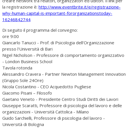
creare network tra relatori, organizzatori ed uditori. Il link per
la registrazione è:
http://www.eventbrite.it/e/registrazione-
why-human-capital-is-important-fororganizationstoday-
16246842744
Di seguito il programma del convegno:
ore 9:00
Giancarlo Tanucci - Prof. di Psicologia dell'Organizzazione
presso l'Università di Bari
Nigel Nicholson - Professore di comportamento organizzativo
- London Business School
Tavola rotonda
Alessandro Cravera - Partner Newton Management Innovation
(Gruppo Sole 24Ore)
Nicola Costantino - CEO Acquedotto Pugliese
Giacomo Pisani – Filosofo
Gaetano Veneto - Presidente Centro Studi Diritti dei Lavori
Giuseppe Scaratti, Professore di psicologia del lavoro e delle
organizzazioni - Università Cattolica - Milano
Guido Sarchielli, Professore di psicologia del lavoro -
Università di Bologna