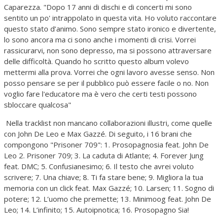
Caparezza. "Dopo 17 anni di dischi e di concerti mi sono
sentito un po' intrappolato in questa vita. Ho voluto raccontare
questo stato d’animo. Sono sempre stato ironico e divertente,
lo sono ancora ma ci sono anche i momenti di crisi. Vorrei
rassicurarvi, non sono depresso, ma si possono attraversare
delle difficoltà. Quando ho scritto questo album volevo
mettermi alla prova. Vorrei che ogni lavoro avesse senso. Non
posso pensare se per il pubblico può essere facile o no. Non
voglio fare l'educatore ma è vero che certi testi possono
sbloccare qualcosa"
Nella tracklist non mancano collaborazioni illustri, come quelle
con John De Leo e Max Gazzé. Di seguito, i 16 brani che
compongono "Prisoner 709": 1. Prosopagnosia feat. John De
Leo 2. Prisoner 709; 3. La caduta di Atlante; 4. Forever Jung
feat. DMC; 5. Confusianesimo; 6. Il testo che avrei voluto
scrivere; 7. Una chiave; 8. Ti fa stare bene; 9. Migliora la tua
memoria con un click feat. Max Gazzé; 10. Larsen; 11. Sogno di
potere; 12. L’uomo che premette; 13. Minimoog feat. John De
Leo; 14. L’infinito; 15. Autoipnotica; 16. Prosopagno Sia!