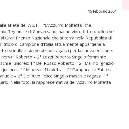
15 febbraio 2004
le atlete dell'A.S.T.T. “L'Azzurro Molfetta” che,
emio Regionale di Conversano, hanno vinto tutto quello che
o, al Gran Premio Nazionale che si terrà nella Repubblica di
Il titolo di Campione d'Italia attualmente appartiene al
e scintille insieme ai suoi ragazzi per la nuova edizione.
 Minervini Roberto – 2° Lozzi Roberto Singolo femminile
aschile juniores: 1° Del Rosso Roberto – 2° Marino Ignazio
 juniores: 1ª Minervini Nicoletta – 2ª Camporeale Fabrizia
manuele – 2° De Ruvo Felice Singolo maschile ragazzi: 1°
rlo. Nella foto, la rappresentativa dell'Azzurro Molfetta
.