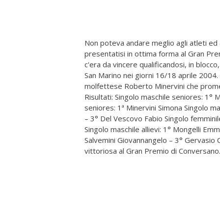
Non poteva andare meglio agli atleti ed al
presentatisi in ottima forma al Gran Pr
c'era da vincere qualificandosi, in blocc
San Marino nei giorni 16/18 aprile 2004. 
molfettese Roberto Minervini che promett
Risultati: Singolo maschile seniores: 1°
seniores: 1ª Minervini Simona Singolo m
– 3° Del Vescovo Fabio Singolo femminile
Singolo maschile allievi: 1° Mongelli Em
Salvemini Giovannangelo – 3° Gervasio Ca
vittoriosa al Gran Premio di Conversano