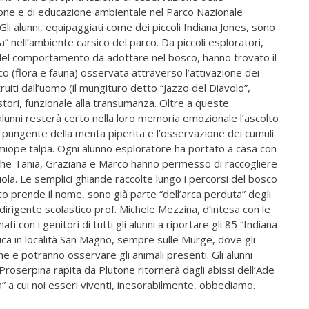
ione e di educazione ambientale nel Parco Nazionale
li alunni, equipaggiati come dei piccoli Indiana Jones, sono
ta” nell’ambiente carsico del parco. Da piccoli esploratori,
el comportamento da adottare nel bosco, hanno trovato il
sco (flora e fauna) osservata attraverso l’attivazione dei
ruiti dall’uomo (il mungituro detto “Jazzo del Diavolo”,
stori, funzionale alla transumanza. Oltre a queste
 alunni resterà certo nella loro memoria emozionale l’ascolto
o pungente della menta piperita e l’osservazione dei cumuli
la miope talpa. Ogni alunno esploratore ha portato a casa con
stiche Tania, Graziana e Marco hanno permesso di raccogliere
cuola. Le semplici ghiande raccolte lungo i percorsi del bosco
rco prende il nome, sono già parte “dell’arca perduta” degli
l dirigente scolastico prof. Michele Mezzina, d’intesa con le
 con i genitori di tutti gli alunni a riportare gli 85 “Indiana
tica in località San Magno, sempre sulle Murge, dove gli
e e potranno osservare gli animali presenti. Gli alunni
oserpina rapita da Plutone ritornerà dagli abissi dell’Ade
ita” a cui noi esseri viventi, inesorabilmente, obbediamo.