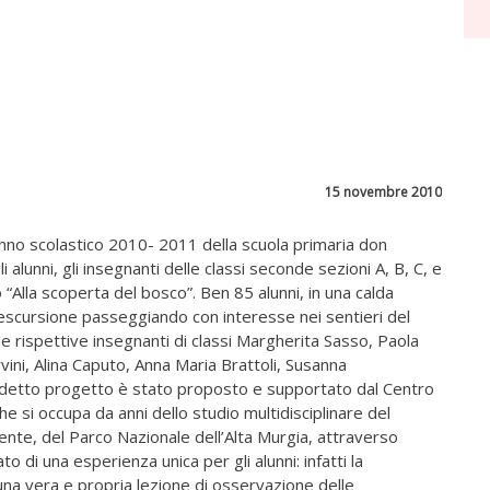
15 novembre 2010
l’anno scolastico 2010- 2011 della scuola primaria don
 alunni, gli insegnanti delle classi seconde sezioni A, B, C, e
“Alla scoperta del bosco”. Ben 85 alunni, in una calda
n escursione passeggiando con interesse nei sentieri del
le rispettive insegnanti di classi Margherita Sasso, Paola
ni, Alina Caputo, Anna Maria Brattoli, Susanna
uddetto progetto è stato proposto e supportato dal Centro
e si occupa da anni dello studio multidisciplinare del
mente, del Parco Nazionale dell’Alta Murgia, attraverso
to di una esperienza unica per gli alunni: infatti la
una vera e propria lezione di osservazione delle