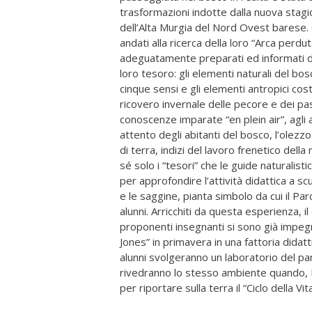
trasformazioni indotte dalla nuova stag
dell’Alta Murgia del Nord Ovest barese. G
andati alla ricerca della loro “Arca perdu
adeguatamente preparati ed informati d
loro tesoro: gli elementi naturali del bo
cinque sensi e gli elementi antropici cost
ricovero invernale delle pecore e dei pa
conoscenze imparate “en plein air”, agli
attento degli abitanti del bosco, l’olezz
di terra, indizi del lavoro frenetico del
sé solo i “tesori” che le guide naturali
per approfondire l’attività didattica a s
e le saggine, pianta simbolo da cui il Pa
alunni. Arricchiti da questa esperienza, i
proponenti insegnanti si sono già impegnati
Jones” in primavera in una fattoria didat
alunni svolgeranno un laboratorio del pan
rivedranno lo stesso ambiente quando, Pr
per riportare sulla terra il “Ciclo della V