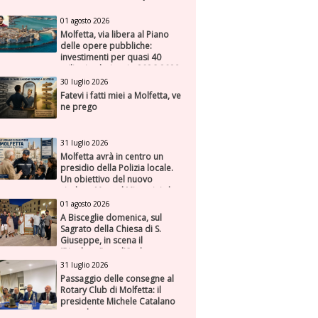
01 agosto 2026
Molfetta, via libera al Piano
delle opere pubbliche:
investimenti per quasi 40
milioni nel triennio 2026-2028
30 luglio 2026
Fatevi i fatti miei a Molfetta, ve
ne prego
31 luglio 2026
Molfetta avrà in centro un
presidio della Polizia locale.
Un obiettivo del nuovo
sindaco Manuel Minervini che
diviene realtà, con la speranza
01 agosto 2026
di maggiore efficienza e
A Bisceglie domenica, sul
presenza sul territorio
Sagrato della Chiesa di S.
Giuseppe, in scena il
“Rigoletto” con l’Orchestra
Sinfonica Federiciana
31 luglio 2026
Passaggio delle consegne al
Rotary Club di Molfetta: il
presidente Michele Catalano
succede a se stesso