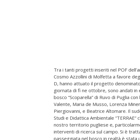
Tra i tanti progetti inseriti nel POF del
Cosmo Azzollini di Molfetta a favore degli
D, hanno attuato il progetto denominato 
giornata di fi ne ottobre, sono andati i
bosco “Scoparella” di Ruvo di Puglia con 
Valente, Maria de Musso, Lorenza Minervi
Piergiovanni, e Beatrice Altomare. Il s
Studi e Didattica Ambientale “TERRAE“ ch
nostro territorio pugliese e, particolar
interventi di ricerca sul campo. Si è tratta
passeggiata nel bosco in realtà è stata 