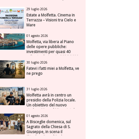
29 luglio 2026
Estate a Molfetta. Cinema in
Terrazza – Visioni tra Cielo e
Mare
01 agosto 2026
Molfetta, via libera al Piano
delle opere pubbliche:
investimenti per quasi 40
milioni nel triennio 2026-2028
30 luglio 2026
Fatevi i fatti miei a Molfetta, ve
ne prego
31 luglio 2026
Molfetta avrà in centro un
presidio della Polizia locale.
Un obiettivo del nuovo
sindaco Manuel Minervini che
diviene realtà, con la speranza
01 agosto 2026
di maggiore efficienza e
A Bisceglie domenica, sul
presenza sul territorio
Sagrato della Chiesa di S.
Giuseppe, in scena il
“Rigoletto” con l’Orchestra