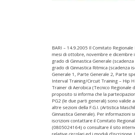
BARI – 14.9.2005 Il Comitato Regionale P
mesi di ottobre, novembre e dicembre i s
grado di Ginnastica Generale (scadenza is
grado di Ginnastica Ritmica (scadenza isc
Generale 1, Parte Generale 2, Parte spec
Interval Training/Circuit Training – Hi
Trainer di Aerobica (Tecnico Regionale di
proposito si informa che la partecipazion
PG2 (le due parti generali) sono valide a
altre sezioni della F.G.I. (Artistica Masch
Ginnastica Generale). Per informazioni sul
iscrizioni contattare il Comitato Region
(0805024164) o consultare il sito intern
relative circolari ed i moduli d'iscrizione