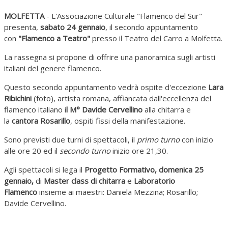
MOLFETTA
- L'Associazione Culturale "Flamenco del Sur"
presenta,
sabato 24 gennaio
, il secondo appuntamento
con
"Flamenco a Teatro"
presso il Teatro del Carro a Molfetta.
La rassegna si propone di offrire una panoramica sugli artisti
italiani del genere flamenco.
Questo secondo appuntamento vedrà ospite d'eccezione
Lara
Ribichini
(foto), artista romana, affiancata dall'eccellenza del
flamenco italiano i
l M° Davide Cervellino
alla chitarra e
la
cantora Rosarillo
, ospiti fissi della manifestazione.
Sono previsti due turni di spettacoli, il
primo turno
con inizio
alle ore 20 ed il
secondo turno
inizio ore 21,30.
Agli spettacoli si lega il
Progetto Formativo, domenica 25
gennaio,
di
Master class di chitarra
e
Laboratorio
Flamenco
insieme ai maestri: Daniela Mezzina; Rosarillo;
Davide Cervellino.