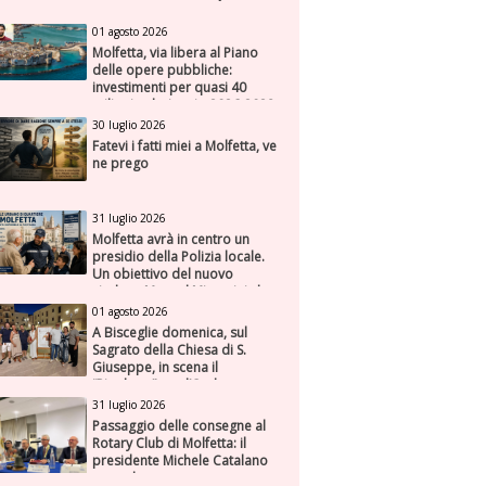
01 agosto 2026
Molfetta, via libera al Piano
delle opere pubbliche:
investimenti per quasi 40
milioni nel triennio 2026-2028
30 luglio 2026
Fatevi i fatti miei a Molfetta, ve
ne prego
31 luglio 2026
Molfetta avrà in centro un
presidio della Polizia locale.
Un obiettivo del nuovo
sindaco Manuel Minervini che
diviene realtà, con la speranza
01 agosto 2026
di maggiore efficienza e
A Bisceglie domenica, sul
presenza sul territorio
Sagrato della Chiesa di S.
Giuseppe, in scena il
“Rigoletto” con l’Orchestra
Sinfonica Federiciana
31 luglio 2026
Passaggio delle consegne al
Rotary Club di Molfetta: il
presidente Michele Catalano
succede a se stesso