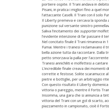
portiere ospite. Il Trani andava in debit
Pisani, in pratica i migliori fino a quel 
l’attaccante Caselli. Il Trani con il solo F
Il Liberty premeva e cercava la sponda ae
punizione sul versante sinistro pennella
Saliva l’incitamento dei
supporter
molfett
l’evidente intenzione di far passare il t
Nel concitato finale il Trani rimaneva i
Fumai. Mentre i tranesi reclamavano il tripl
bella azione tutta da raccontare. Dalla t
petto smorzava la palla per l’accorrente 
Tranesi annichiliti e molfettesi a cantare 
L’incredibile finale creava dei momenti d
corrette e festose. Solite scaramucce al t
pietre e bottiglie, per un arbitraggio rit
Con questo risultato il Liberty domenica 
vittoria o pareggio, mentre il Fortis Tran
Insomma, una gara che si annuncia a tinte
vittoria del Trani con un gol di scarto, a
piazzamento in campionato, cioè il Fortis