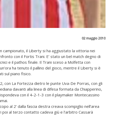
02 maggio 2010
campionato, il Liberty si ha aggiustato la vittoria nei
onfronto con il Fortis Trani. E’ stato un bel match degno di
nici e il pathos finale. Il Trani sceso a Molfetta con
un’ora ha tenuto il pallino del gioco, mentre il Liberty si è
i sul piano fisico.
2, con La Fortezza dietro le punte Uva-De Porras, con gli
mediana davanti alla linea di difesa formata da Chiapperino,
 rispondeva con il 4-2-1-3 con il playmaker Montecassino
umai.
iscopo al 2’ dalla fascia destra creava scompiglio nell’area
 poi al terzo contatto cadeva giù e l’arbitro Cassarà