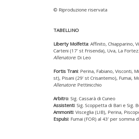
© Riproduzione riservata
TABELLINO
Liberty Molfetta
: Affinito, Chiapparino, 
Carteni (17’ st Frisenda), Uva, La Fortezz
Allenatore
: Di Leo
Fortis Trani
: Perina, Fabiano, Visconti, M
st), Pisani (29’ st Crisantemo), Fumai, 
Allenatore
: Pettinicchio
Arbitro
: Sig. Cassarà di Cuneo
Assistenti
: Sig. Scoppetta di Bari e Sig. B
Ammoniti
: Visceglia (LIB), Perina, Pis
Espulsi
: Fumai (FOR) al 43’ per somma d