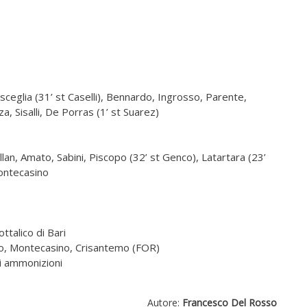
Visceglia (31’ st Caselli), Bennardo, Ingrosso, Parente,
a, Sisalli, De Porras (1’ st Suarez)
illan, Amato, Sabini, Piscopo (32’ st Genco), Latartara (23’
Montecasino
ottalico di Bari
copo, Montecasino, Crisantemo (FOR)
i ammonizioni
Autore:
Francesco Del Rosso