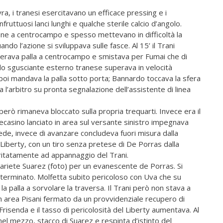
ra, i tranesi esercitavano un efficace pressing e i
ruttuosi lanci lunghi e qualche sterile calcio d’angolo.
ne a centrocampo e spesso mettevano in difficoltà la
do l’azione si sviluppava sulle fasce. Al 15’ il Trani
uperava palla a centrocampo e smistava per Fumai che di
 lo sgusciante esterno tranese superava in velocità
 e poi mandava la palla sotto porta; Bannardo toccava la sfera
a l’arbitro su pronta segnalazione dell’assistente di linea
però rimaneva bloccato sulla propria trequarti. Invece era il
tecasino lanciato in area sul versante sinistro impegnava
piede, invece di avanzare concludeva fuori misura dalla
 Liberty, con un tiro senza pretese di De Porras dalla
ritatamente ad appannaggio del Trani.
’ariete Suarez (foto) per un evanescente de Porras. Si
determinato. Molfetta subito pericoloso con Uva che su
 palla a sorvolare la traversa. Il Trani però non stava a
n area Pisani fermato da un provvidenziale recupero di
risenda e il tasso di pericolosità del Liberty aumentava. Al
nel mezzo, stacco di Suarez e respinta d’istinto del