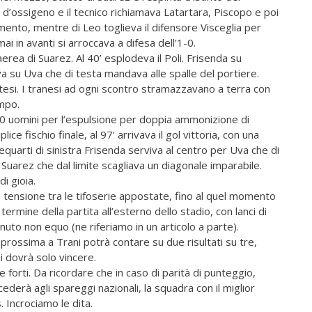
o d’ossigeno e il tecnico richiamava Latartara, Piscopo e poi
momento, mentre di Leo toglieva il difensore Visceglia per
umai in avanti si arroccava a difesa dell’1-0.
rea di Suarez. Al 40’ esplodeva il Poli. Frisenda su
va su Uva che di testa mandava alle spalle del portiere.
esi. I tranesi ad ogni scontro stramazzavano a terra con
empo.
n 10 uomini per l’espulsione per doppia ammonizione di
ice fischio finale, al 97’ arrivava il gol vittoria, con una
requarti di sinistra Frisenda serviva al centro per Uva che di
Suarez che dal limite scagliava un diagonale imparabile.
di gioia.
i tensione tra le tifoserie appostate, fino al quel momento
ermine della partita all’esterno dello stadio, con lanci di
enuto non equo (ne riferiamo in un articolo a parte).
prossima a Trani potrà contare su due risultati su tre,
i dovrà solo vincere.
 forti. Da ricordare che in caso di parità di punteggio,
ccederà agli spareggi nazionali, la squadra con il miglior
. Incrociamo le dita.