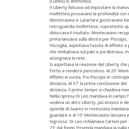
(Cuneo) lo ammoniva.
Il Liberty faticava ad impostare la manov
molfettesi provavano le profondità con inf
Montecasino e Latartara giostravano be
retroguardia molfettese, soprattutto quan
sbloccava il risultato. Montecasino rec
prima lanciava sulla destra per Piscopo,
Visceglia, aspettava l’uscita di Affinito
che rimbalzava sul palo e poi liberava, m
assegnava la rete.
Si aspettava la reazione del Liberty che 
Fortis a rendersi pericoloso. Al 20’ Mon
Affinito in uscita. Poi Piscopo in contro
distanza. Al 37’ la prima conclusione del
distanza. Il primo tempo si chiudeva me
Nella ripresa Di Leo mandava in campo l
vedeva un altro Liberty, più incisivo e 
sponda di Suarez in rovesciata mandava la
guardare e al 10’ Montecasino lanciava i
Ingrosso. Di Leo richiamava Carteni per F
23’ dal fondo Frisenda mandava la palla 