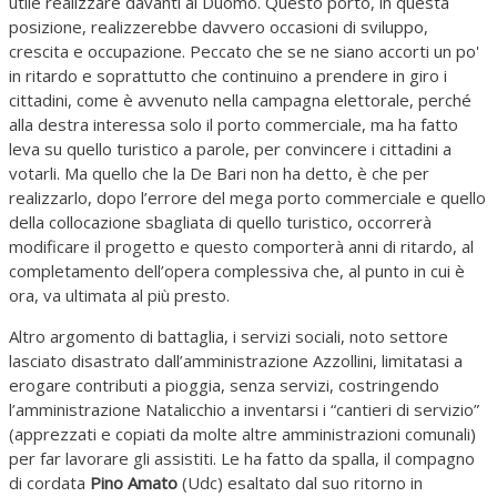
utile realizzare davanti al Duomo. Questo porto, in questa
posizione, realizzerebbe davvero occasioni di sviluppo,
crescita e occupazione. Peccato che se ne siano accorti un po'
in ritardo e soprattutto che continuino a prendere in giro i
cittadini, come è avvenuto nella campagna elettorale, perché
alla destra interessa solo il porto commerciale, ma ha fatto
leva su quello turistico a parole, per convincere i cittadini a
votarli. Ma quello che la De Bari non ha detto, è che per
realizzarlo, dopo l’errore del mega porto commerciale e quello
della collocazione sbagliata di quello turistico, occorrerà
modificare il progetto e questo comporterà anni di ritardo, al
completamento dell’opera complessiva che, al punto in cui è
ora, va ultimata al più presto.
Altro argomento di battaglia, i servizi sociali, noto settore
lasciato disastrato dall’amministrazione Azzollini, limitatasi a
erogare contributi a pioggia, senza servizi, costringendo
l’amministrazione Natalicchio a inventarsi i “cantieri di servizio”
(apprezzati e copiati da molte altre amministrazioni comunali)
per far lavorare gli assistiti. Le ha fatto da spalla, il compagno
di cordata
Pino Amato
(Udc) esaltato dal suo ritorno in