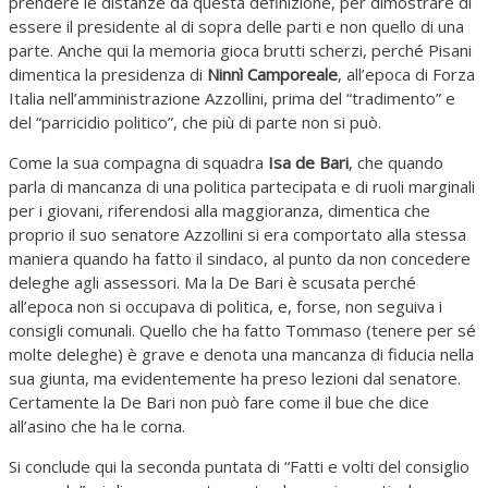
prendere le distanze da questa definizione, per dimostrare di
essere il presidente al di sopra delle parti e non quello di una
parte. Anche qui la memoria gioca brutti scherzi, perché Pisani
dimentica la presidenza di
Ninnì Camporeale
, all’epoca di Forza
Italia nell’amministrazione Azzollini, prima del “tradimento” e
del “parricidio politico”, che più di parte non si può.
Come la sua compagna di squadra
Isa de Bari
, che quando
parla di mancanza di una politica partecipata e di ruoli marginali
per i giovani, riferendosi alla maggioranza, dimentica che
proprio il suo senatore Azzollini si era comportato alla stessa
maniera quando ha fatto il sindaco, al punto da non concedere
deleghe agli assessori. Ma la De Bari è scusata perché
all’epoca non si occupava di politica, e, forse, non seguiva i
consigli comunali. Quello che ha fatto Tommaso (tenere per sé
molte deleghe) è grave e denota una mancanza di fiducia nella
sua giunta, ma evidentemente ha preso lezioni dal senatore.
Certamente la De Bari non può fare come il bue che dice
all’asino che ha le corna.
Si conclude qui la seconda puntata di “Fatti e volti del consiglio