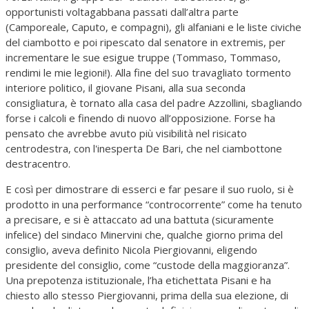
opportunisti voltagabbana passati dall’altra parte
(Camporeale, Caputo, e compagni), gli alfaniani e le liste civiche
del ciambotto e poi ripescato dal senatore in extremis, per
incrementare le sue esigue truppe (Tommaso, Tommaso,
rendimi le mie legioni!). Alla fine del suo travagliato tormento
interiore politico, il giovane Pisani, alla sua seconda
consigliatura, è tornato alla casa del padre Azzollini, sbagliando
forse i calcoli e finendo di nuovo all’opposizione. Forse ha
pensato che avrebbe avuto più visibilità nel risicato
centrodestra, con l'inesperta De Bari, che nel ciambottone
destracentro.
E così per dimostrare di esserci e far pesare il suo ruolo, si è
prodotto in una performance “controcorrente” come ha tenuto
a precisare, e si è attaccato ad una battuta (sicuramente
infelice) del sindaco Minervini che, qualche giorno prima del
consiglio, aveva definito Nicola Piergiovanni, eligendo
presidente del consiglio, come “custode della maggioranza”.
Una prepotenza istituzionale, l’ha etichettata Pisani e ha
chiesto allo stesso Piergiovanni, prima della sua elezione, di