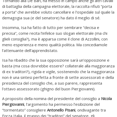
Tornando alla De Bari, ha messo in campo anche gli altri cavalli
di battaglia della campagna elettorale, la raccolta rifiuti “porta
a porta” che avrebbe voluto cancellare e l’ospedale sul quale la
demagogia sua (e del senatore) ha dato il meglio di sé.
Insomma, Isa ha fatto di tutto per sembrare “decisa e
precisa”, come recita l’infelice suo slogan elettorale (ma chi
glieli consiglia?), ma è apparsa come il clone di Azzollini, con
meno esperienza e meno qualità politica. Ma concediamole
l’attenuante dell’apprendistato.
Isa ha ribadito che la sua opposizione sarà un’opposizione e
basta (ma cosa dovrebbe essere? collaterale alla maggioranza
di ex traditori?), rigida e vigile, sostenendo che la maggioranza
non è una sintesi perfetta a fronte di sette assessorati e della
presidenza del consiglio che, a suo parere, rappresenta
l'ottavo assessorato (ghigno del buon Piergiovanni).
A proposito della nomina del presidente del consiglio a
Nicola
Piergiovanni
, l’argomento ha permesso l’esibizione del
“tormentato” consigliere
Antonello Pisani
, ondivagante tra
Forza Italia, il gruppo dei “traditori” del senatore, gli