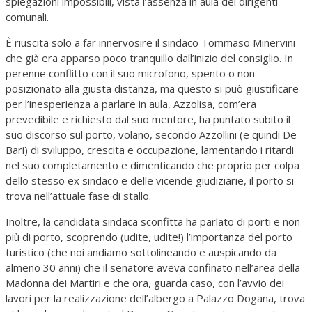
spiegazioni impossibili, vista l’assenza in aula dei dirigenti
comunali.
È riuscita solo a far innervosire il sindaco Tommaso Minervini
che già era apparso poco tranquillo dall’inizio del consiglio. In
perenne conflitto con il suo microfono, spento o non
posizionato alla giusta distanza, ma questo si può giustificare
per l’inesperienza a parlare in aula, Azzolisa, com’era
prevedibile e richiesto dal suo mentore, ha puntato subito il
suo discorso sul porto, volano, secondo Azzollini (e quindi De
Bari) di sviluppo, crescita e occupazione, lamentando i ritardi
nel suo completamento e dimenticando che proprio per colpa
dello stesso ex sindaco e delle vicende giudiziarie, il porto si
trova nell’attuale fase di stallo.
Inoltre, la candidata sindaca sconfitta ha parlato di porti e non
più di porto, scoprendo (udite, udite!) l’importanza del porto
turistico (che noi andiamo sottolineando e auspicando da
almeno 30 anni) che il senatore aveva confinato nell’area della
Madonna dei Martiri e che ora, guarda caso, con l’avvio dei
lavori per la realizzazione dell’albergo a Palazzo Dogana, trova