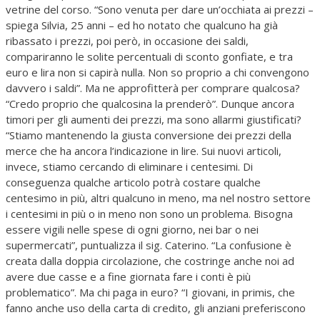
vetrine del corso. “Sono venuta per dare un’occhiata ai prezzi –
spiega Silvia, 25 anni – ed ho notato che qualcuno ha già
ribassato i prezzi, poi però, in occasione dei saldi,
compariranno le solite percentuali di sconto gonfiate, e tra
euro e lira non si capirà nulla. Non so proprio a chi convengono
davvero i saldi”. Ma ne approfitterà per comprare qualcosa?
“Credo proprio che qualcosina la prenderò”. Dunque ancora
timori per gli aumenti dei prezzi, ma sono allarmi giustificati?
“Stiamo mantenendo la giusta conversione dei prezzi della
merce che ha ancora l’indicazione in lire. Sui nuovi articoli,
invece, stiamo cercando di eliminare i centesimi. Di
conseguenza qualche articolo potrà costare qualche
centesimo in più, altri qualcuno in meno, ma nel nostro settore
i centesimi in più o in meno non sono un problema. Bisogna
essere vigili nelle spese di ogni giorno, nei bar o nei
supermercati”, puntualizza il sig. Caterino. “La confusione è
creata dalla doppia circolazione, che costringe anche noi ad
avere due casse e a fine giornata fare i conti è più
problematico”. Ma chi paga in euro? “I giovani, in primis, che
fanno anche uso della carta di credito, gli anziani preferiscono