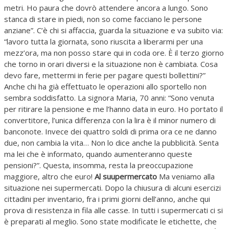
metri. Ho paura che dovrò attendere ancora a lungo. Sono
stanca di stare in piedi, non so come facciano le persone
anziane”. C’è chi si affaccia, guarda la situazione e va subito via:
“lavoro tutta la giornata, sono riuscita a liberarmi per una
mezz’ora, ma non posso stare qui in coda ore. È il terzo giorno
che torno in orari diversi e la situazione non è cambiata. Cosa
devo fare, mettermi in ferie per pagare questi bollettini?”
Anche chi ha già effettuato le operazioni allo sportello non
sembra soddisfatto. La signora Maria, 70 anni: “Sono venuta
per ritirare la pensione e me l’hanno data in euro. Ho portato il
convertitore, l’unica differenza con la lira è il minor numero di
banconote. Invece dei quattro soldi di prima ora ce ne danno
due, non cambia la vita… Non lo dice anche la pubblicità. Senta
ma lei che è informato, quando aumenteranno queste
pensioni?”. Questa, insomma, resta la preoccupazione
maggiore, altro che euro!
Al suupermercato
Ma veniamo alla
situazione nei supermercati. Dopo la chiusura di alcuni esercizi
cittadini per inventario, fra i primi giorni dell’anno, anche qui
prova di resistenza in fila alle casse. In tutti i supermercati ci si
è preparati al meglio. Sono state modificate le etichette, che