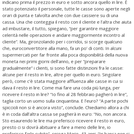
indicano prima il prezzo in euro e sotto ancora quello in lire. È
stato potenziato il personale, tutte le casse sono aperte negli
orari di punta e talvolta anche con due cassiere su di una
cassa. Una che conteggia il resto con il cliente e l’altra che aiuta
ad imbustare, il tutto, spiegano, “per garantire maggiore
celerità nelle operazioni e andare maggiormente incontro al
cliente”. Ma, gironzolando per i corridoi, si scorge qualcuno
che, euroconvertitore alla mano, fa un po’ di conti. In alcuni
supermercati per far fronte alla poca disponibilità della nuova
moneta nei primi giorni dell’anno, e per “preparare
gradualmente” i clienti, si sono fatte distinzioni fra le casse:
alcune per il resto in lire, altre per quello in euro. Singolare
però, come c’è stata maggiore affluenza alle casse in cui si
dava il resto in lire. Come mai fare una coda più lunga, per
ricevere il resto in lire? “Io fino al 28 febbraio pagherò in lire”,
taglia corto un uomo sulla cinquantina. E l’euro? “A parte pochi
spiccioli non si è ancora visto”, conclude. Chiediamo allora a chi
è in coda dall’altra cassa se pagherà in euro: “No, non ancora.
Sto esaurendo le lire ma preferisco ricevere il resto in euro,
presto ci si dovrà abituare a fare a meno delle lire, io
preferisco farlo subito”, spiega Mario, 43 anni. “In banca non si