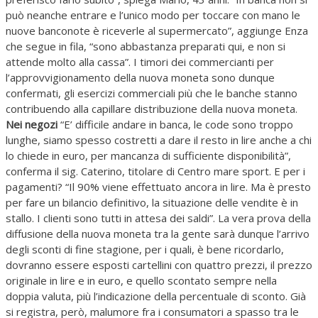
può neanche entrare e l’unico modo per toccare con mano le
nuove banconote è riceverle al supermercato”, aggiunge Enza
che segue in fila, “sono abbastanza preparati qui, e non si
attende molto alla cassa”. I timori dei commercianti per
l’approvvigionamento della nuova moneta sono dunque
confermati, gli esercizi commerciali più che le banche stanno
contribuendo alla capillare distribuzione della nuova moneta.
Nei negozi
“E’ difficile andare in banca, le code sono troppo
lunghe, siamo spesso costretti a dare il resto in lire anche a chi
lo chiede in euro, per mancanza di sufficiente disponibilità”,
conferma il sig. Caterino, titolare di Centro mare sport. E per i
pagamenti? “Il 90% viene effettuato ancora in lire. Ma è presto
per fare un bilancio definitivo, la situazione delle vendite è in
stallo. I clienti sono tutti in attesa dei saldi”. La vera prova della
diffusione della nuova moneta tra la gente sarà dunque l’arrivo
degli sconti di fine stagione, per i quali, è bene ricordarlo,
dovranno essere esposti cartellini con quattro prezzi, il prezzo
originale in lire e in euro, e quello scontato sempre nella
doppia valuta, più l’indicazione della percentuale di sconto. Già
si registra, però, malumore fra i consumatori a spasso tra le