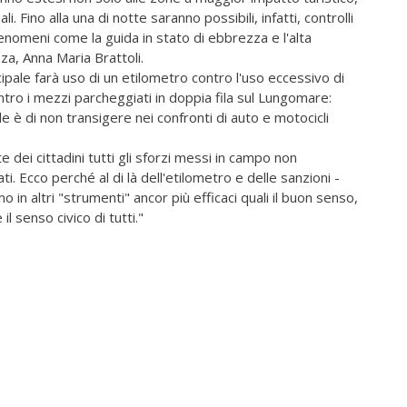
i. Fino alla una di notte saranno possibili, infatti, controlli
enomeni come la guida in stato di ebbrezza e l'alta
zza, Anna Maria Brattoli.
cipale farà uso di un etilometro contro l'uso eccessivo di
ntro i mezzi parcheggiati in doppia fila sul Lungomare:
e è di non transigere nei confronti di auto e motocicli
 dei cittadini tutti gli sforzi messi in campo non
. Ecco perché al di là dell'etilometro e delle sanzioni -
o in altri "strumenti" ancor più efficaci quali il buon senso,
l senso civico di tutti."