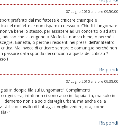
07 Luglio 2010 alle ore 09:50:00
 sport preferito dal molfettese è criticare chiunque e
ritica del molfettese non risparmia nessuno. Chiudi il lungomare
non va bene lo stesso, per assistere ad un concerto o ad altri
ie, adesso che si tengono a Molfetta, non va bene, o perchè si
glie, Barletta, o perchè i residenti nei pressi dell'anfiteatro
la critica. Ma invece di criticare sempre e comunque perchè non
 passare dalla sponda dei criticanti a quella dei criticati ?
so !
Rispondi
07 Luglio 2010 alle ore 09:38:00
iati in doppia fila sul Lungomare" Complimenti
co ogni sera, infattinon ci sono auto in doppia fila, ma solo in
l demerito non sia solo dei vigili urbani, ma anche della
viltà il suo cavallo di battaglia! Voglio vedere, ora, come
fila??
Rispondi