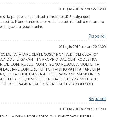
06 Luglio 2010 alle ore 22:04:00
e si fa portavoce dei cittadini molfettesi? Si tolga quel
 la realta. Nonostante lo sforzo dei carabinieri tutto è ritornato
lei grazie al buon tonino.
Rispondi
06 Luglio 2010 alle ore 20:44:00
COME FAI A DIRE CERTE COSE? NON VEDI, SEI CECATO?
TIVENDOLI E' GARANTITA PROPRIO DAL CENTRODESTRA.
NON C'E' CONTROLLO. NON CI SONO REGOLE A MOLFETTA
I LASCIARE CORRERE TUTTO. TANINO VATTI A FARE UNA
 DA QUESTA SUDDITANZA AL TUO PADRONE. SIAMO IN UN
NA SCELTA. DI QUI SI VEDE LA TUA POCHEZZA MENTALE.
 MEGLIO SE RAGIONERAI CON LA TUA TESTA CON CON
Rispondi
06 Luglio 2010 alle ore 19:20:00
O ALLA DEMAGOGIA SPICCIOLA SINISTRATA.EGREGI