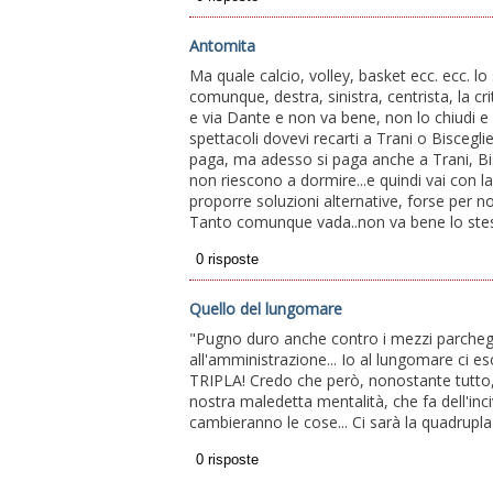
Antomita
Ma quale calcio, volley, basket ecc. ecc. lo
comunque, destra, sinistra, centrista, la c
e via Dante e non va bene, non lo chiudi e 
spettacoli dovevi recarti a Trani o Biscegl
paga, ma adesso si paga anche a Trani, Bisce
non riescono a dormire...e quindi vai con 
proporre soluzioni alternative, forse per non
Tanto comunque vada..non va bene lo stes
Quello del lungomare
"Pugno duro anche contro i mezzi parchegg
all'amministrazione... Io al lungomare ci es
TRIPLA! Credo che però, nonostante tutto, i
nostra maledetta mentalità, che fa dell'inci
cambieranno le cose... Ci sarà la quadrupla 