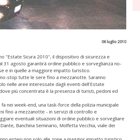
06 luglio 2010
no "Estate Sicura 2010", il dispositivo di sicurezza e
al 31 agosto garantirà ordine pubblico e sorveglianza no-
e e in quelle a maggiore impatto turistico.
li no-stop tutte le sere fino a mezzanotte. Saranno
olo nelle aree interessate dagli eventi dell'Estate
ove più concentrata è la presenza di turisti, pedoni ed
 fa nei week-end, una task-force della polizia municipale
ni fino a mezzanotte - in servizi di controllo e
ggiare eventuali situazioni di ordine pubblico e sorvegliare
 Dante, Banchina Seminario, Molfetta Vecchia, viale dei
ranno estesi non solo alle zone a maggior impatto turistico,