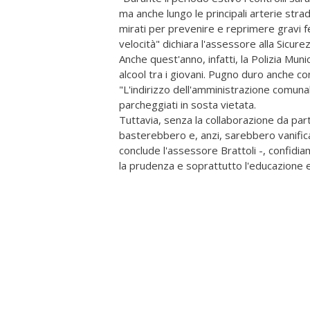
ma anche lungo le principali arterie stradal
mirati per prevenire e reprimere gravi f
velocità" dichiara l'assessore alla Sicure
Anche quest'anno, infatti, la Polizia Muni
alcool tra i giovani. Pugno duro anche co
"L'indirizzo dell'amministrazione comunal
parcheggiati in sosta vietata.
Tuttavia, senza la collaborazione da parte
basterebbero e, anzi, sarebbero vanificati
conclude l'assessore Brattoli -, confidiam
la prudenza e soprattutto l'educazione e i