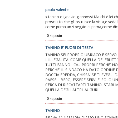
paolo valente
x tanino o ignazio giannossi Ma chi è lei ch
prosciutto che gli ostruisce la vista,e veda
come prima,anzi peggio di prima,come dice 
TANINO E' FUORI DI TESTA
TANINO SEI PROPRIO UBRIACO E SERVO. 
L'ILLEGALITA' COME QUELLA DEI FRUT
TUTTI FANNO I CA... PROPRI PERCHE' 
PERCHE' IL SINDACO HA DATO ORDINE D
DOCCIA FREDDA, CHISSA' SE TI SVEGLI
PAESE LIBERO, ESSERE SERVI E' SOLO U
CERCA DI RISCATTARTI TANINO, STARI
QUELLA DEGLI ALTRI. AUGURI
TANINO
BRAVA ANNAMARIA DIAMO UNO SCHIAFF