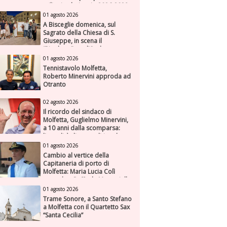
milioni nel triennio 2026-2028
01 agosto 2026
A Bisceglie domenica, sul
Sagrato della Chiesa di S.
Giuseppe, in scena il
“Rigoletto” con l’Orchestra
Sinfonica Federiciana
01 agosto 2026
Tennistavolo Molfetta,
Roberto Minervini approda ad
Otranto
02 agosto 2026
Il ricordo del sindaco di
Molfetta, Guglielmo Minervini,
a 10 anni dalla scomparsa:
l'attualità di una politica che
genera futuro
01 agosto 2026
Cambio al vertice della
Capitaneria di porto di
Molfetta: Maria Lucia Colì
succede a Raffaele Muscariello
01 agosto 2026
Trame Sonore, a Santo Stefano
a Molfetta con il Quartetto Sax
“Santa Cecilia”