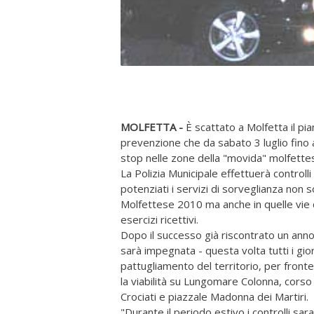
MOLFETTA -
È scattato a Molfetta il pia
prevenzione che da sabato 3 luglio fino 
stop nelle zone della "movida" molfettes
La Polizia Municipale effettuerà control
potenziati i servizi di sorveglianza non s
Molfettese 2010 ma anche in quelle vie d
esercizi ricettivi.
Dopo il successo già riscontrato un anno
sarà impegnata - questa volta tutti i gior
pattugliamento del territorio, per fronte
la viabilità su Lungomare Colonna, corso
Crociati e piazzale Madonna dei Martiri.
"Durante il periodo estivo i controlli sa