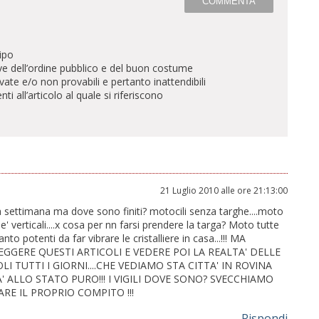
ipo
ve dell’ordine pubblico e del buon costume
te e/o non provabili e pertanto inattendibili
all’articolo al quale si riferiscono
21 Luglio 2010 alle ore 21:13:00
a settimana ma dove sono finiti? motocili senza targhe....moto
' verticali....x cosa per nn farsi prendere la targa? Moto tutte
to potenti da far vibrare le cristalliere in casa...!!! MA
LEGGERE QUESTI ARTICOLI E VEDERE POI LA REALTA' DELLE
I TUTTI I GIORNI....CHE VEDIAMO STA CITTA' IN ROVINA
A' ALLO STATO PURO!!! I VIGILI DOVE SONO? SVECCHIAMO
FARE IL PROPRIO COMPITO !!!
Rispondi