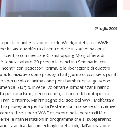
07 luglio 2009
trato per la manifestazione Turtle Week, indetta dal WWF
he ha visto Molfetta al centro delle iniziative nazionali.
sso il centro commerciale Granshopping Mongolfiera di
i è tenuta sabato 20 presso la banchina Seminario, con
incontri con pescatori, prima, e la liberazione di quattro
oi, le iniziative sono proseguite il giorno successivo, per il
 e lo spettacolo di animazione per i bambini di Mago Meox,
enica 5 luglio, invece, volontari e simpatizzanti hanno
ella pescaturismo, percorrendo, a bordo del motopesca
a Trani e ritorno. Ma l'impegno dei soci del WWF Molfetta a
chio proseguirà per tutta l'estate con una serie di iniziative
l centro di recupero WWF presente nella nostra città e
Diverse le manifestazioni in programma che si svolgeranno
rio: si andrà dai concerti agli spettacoli, dall'animazione