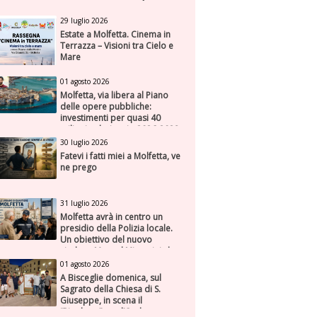
29 luglio 2026
Estate a Molfetta. Cinema in
Terrazza – Visioni tra Cielo e
Mare
01 agosto 2026
Molfetta, via libera al Piano
delle opere pubbliche:
investimenti per quasi 40
milioni nel triennio 2026-2028
30 luglio 2026
Fatevi i fatti miei a Molfetta, ve
ne prego
31 luglio 2026
Molfetta avrà in centro un
presidio della Polizia locale.
Un obiettivo del nuovo
sindaco Manuel Minervini che
diviene realtà, con la speranza
01 agosto 2026
di maggiore efficienza e
A Bisceglie domenica, sul
presenza sul territorio
Sagrato della Chiesa di S.
Giuseppe, in scena il
“Rigoletto” con l’Orchestra