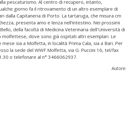
alla pescaturismo. Al centro di recupero, intanto,
ualche giorno fa il ritrovamento di un altro esemplare di
ari dalla Capitaneria di Porto. La tartaruga, che misura cm
hezza, presenta amo e lenza nell'intestino. Nei prossimi
Bello, della facoltà di Medicina Veterinaria dell'Università di
o molfettese, dove sono già ospitati altri esemplari. Le
mese sia a Molfetta, in località Prima Cala, sia a Bari. Per
resso la sede del WWF Molfetta, via G. Puccini 16, tel/fax
 21.30 o telefonare al n° 3466062937.
Autore: