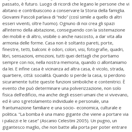
passato, è futuro. Luogo di ricordi che legano le persone che vi
abitano e contribuiscono a conservare la Storia della famiglia.
Giovanni Pascoli parlava di “nido” (così simile a quello di altri
esseri viventi, oltre l’uomo). Ognuno di noi crea gli spazi
all’interno della abitazione, conseguendo con la sistemazione
dei mobili e di altro, visibile o anche nascosto, a dar vita alla
armonia delle forme. Casa non è soltanto pareti, porte,
finestre, tetti, balconi: è odori, colori, visi, fotografie, quadri,
libri, sensazioni, emozioni, tutti quei dettagli che portiamo
sempre con noi, nella nostra memoria, quando ci allontaniamo
da lei. E infine casa è vicinanza ad altra casa, è vicolo, strada,
quartiere, città: socialità. Quando si perde la casa, si perdono
sicuramente tutte queste funzioni simboliche e contenitrici. È
evento che può determinare una polverizzazione, non solo
fisica dell’edificio, ma anche degli esseri umani che vi vivevano,
ed è uno sgretolamento individuale e personale, una
frantumazione familiare e una socio- economica, culturale e
politica. “La bomba è una mano gigante che viene a portare via
i palazzi e le case” (Ascanio Celestini 2005). Un pugno, un
gigantesco maglio, che non batte alla porta per poter entrare