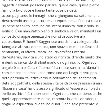
oggetti inanimati possono parlare, quelle case, quelle pietre
hanno la loro voce e hanno tante cose da dirci,
accompagnando le immagini che ci giungono da settimane, e
descrivendo una angoscia senza requie, senza fine. La casa è
un bene assoluto, comune alla intera umanità. Non è solo un
edificio. È un manufatto pieno di simboli e valori; manifesta un
concetto di appartenenza che non si circoscrive alla
costruzione. È “home”! Suggerisce una dimora collegata alla
famiglia e alla vita domestica, uno spazio intimo, un fascio di
sentimenti, di affetti. Racchiude, diversifica l’interno
dall’esterno, dà vita a uno stato di intimità, difende quello che
è dentro, cercando di allontanarlo da ogni rischio. Ogni suo
angolo è sacro. Casa è “domus”: ha radice sanscrita “dàma” in
comune con “duomo”. Casa come uno dei luoghi di sviluppo
della personalità, attraverso la coltivazione dei sentimenti,
della soggettività, della stessa vita psichica degli esseri umani.
“Essere a casa” ha lo stesso significato di “essere completi a
livello psichico”. Ci rappresenta. Ogni cosa che contiene, anche
quella apparentemente inutile, racconta la vita, i desideri, i
sogni, le aspirazioni di ognuno di noi. È non solo presente: è