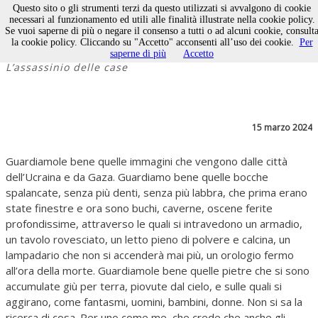
Questo sito o gli strumenti terzi da questo utilizzati si avvalgono di cookie
necessari al funzionamento ed utili alle finalità illustrate nella cookie policy.
Se vuoi saperne di più o negare il consenso a tutti o ad alcuni cookie, consult
Domicidio
la cookie policy. Cliccando su "Accetto" acconsenti all’uso dei cookie.
Per
saperne di più
Accetto
L’assassinio delle case
15 marzo 2024
Guardiamole bene quelle immagini che vengono dalle città
dell’Ucraina e da Gaza. Guardiamo bene quelle bocche
spalancate, senza più denti, senza più labbra, che prima erano
state finestre e ora sono buchi, caverne, oscene ferite
profondissime, attraverso le quali si intravedono un armadio,
un tavolo rovesciato, un letto pieno di polvere e calcina, un
lampadario che non si accenderà mai più, un orologio fermo
all’ora della morte. Guardiamole bene quelle pietre che si sono
accumulate giù per terra, piovute dal cielo, e sulle quali si
aggirano, come fantasmi, uomini, bambini, donne. Non si sa la
ricerca di cosa. Per uno come me, che crede che anche gli