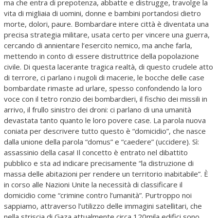
ma che entra di prepotenza, abbatte e distrugge, travolge la
vita di migliaia di uomini, donne e bambini portandosi dietro
morte, dolori, paure. Bombardare intere città è diventata una
precisa strategia militare, usata certo per vincere una guerra,
cercando di annientare l’esercito nemico, ma anche farla,
mettendo in conto di essere distruttrice della popolazione
civile. Di questa lacerante tragica realtà, di questo crudele atto
di terrore, ci parlano i nugoli di macerie, le bocche delle case
bombardate rimaste ad urlare, spesso confondendo la loro
voce con il tetro ronzio dei bombardieri, il fischio dei missili in
arrivo, il frullo sinistro dei droni: ci parlano di una umanità
devastata tanto quanto le loro povere case. La parola nuova
coniata per descrivere tutto questo è “domicidio”, che nasce
dalla unione della parola “domus” e “caedere” (uccidere). Sì:
assassinio della casa! Il concetto è entrato nel dibattito
pubblico e sta ad indicare precisamente “la distruzione di
massa delle abitazioni per rendere un territorio inabitabile”. È
in corso alle Nazioni Unite la necessità di classificare il
domicidio come “crimine contro l’umanità”. Purtroppo noi
sappiamo, attraverso l’utilizzo delle immagini satellitari, che
nella striscia di Gaza attualmente circa 120mila edifici sono