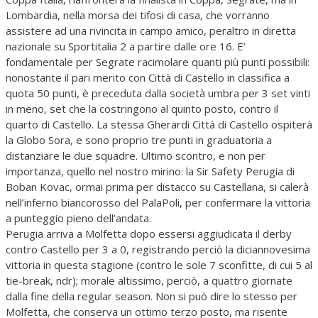
Lombardia, nella morsa dei tifosi di casa, che vorranno
assistere ad una rivincita in campo amico, peraltro in diretta
nazionale su Sportitalia 2 a partire dalle ore 16. E’
fondamentale per Segrate racimolare quanti più punti possibili:
nonostante il pari merito con Città di Castello in classifica a
quota 50 punti, è preceduta dalla società umbra per 3 set vinti
in meno, set che la costringono al quinto posto, contro il
quarto di Castello. La stessa Gherardi Città di Castello ospiterà
la Globo Sora, e sono proprio tre punti in graduatoria a
distanziare le due squadre. Ultimo scontro, e non per
importanza, quello nel nostro mirino: la Sir Safety Perugia di
Boban Kovac, ormai prima per distacco su Castellana, si calerà
nell’inferno biancorosso del PalaPoli, per confermare la vittoria
a punteggio pieno dell’andata.
Perugia arriva a Molfetta dopo essersi aggiudicata il derby
contro Castello per 3 a 0, registrando perciò la diciannovesima
vittoria in questa stagione (contro le sole 7 sconfitte, di cui 5 al
tie-break, ndr); morale altissimo, perciò, a quattro giornate
dalla fine della regular season. Non si può dire lo stesso per
Molfetta, che conserva un ottimo terzo posto, ma risente