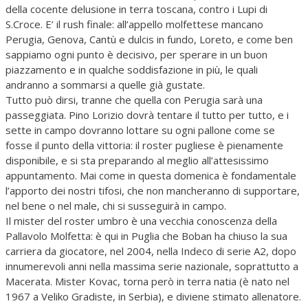
della cocente delusione in terra toscana, contro i Lupi di
S.Croce. E’ il rush finale: all’appello molfettese mancano
Perugia, Genova, Cantù e dulcis in fundo, Loreto, e come ben
sappiamo ogni punto è decisivo, per sperare in un buon
piazzamento e in qualche soddisfazione in più, le quali
andranno a sommarsi a quelle già gustate.
Tutto può dirsi, tranne che quella con Perugia sarà una
passeggiata. Pino Lorizio dovrà tentare il tutto per tutto, e i
sette in campo dovranno lottare su ogni pallone come se
fosse il punto della vittoria: il roster pugliese è pienamente
disponibile, e si sta preparando al meglio all’attesissimo
appuntamento. Mai come in questa domenica è fondamentale
l’apporto dei nostri tifosi, che non mancheranno di supportare,
nel bene o nel male, chi si susseguirà in campo.
Il mister del roster umbro è una vecchia conoscenza della
Pallavolo Molfetta: è qui in Puglia che Boban ha chiuso la sua
carriera da giocatore, nel 2004, nella Indeco di serie A2, dopo
innumerevoli anni nella massima serie nazionale, soprattutto a
Macerata. Mister Kovac, torna però in terra natia (è nato nel
1967 a Veliko Gradiste, in Serbia), e diviene stimato allenatore.