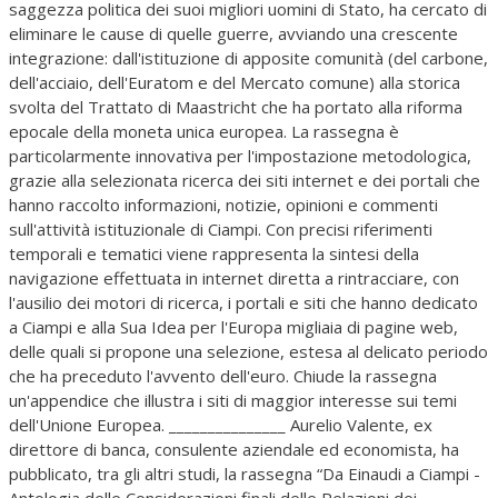
saggezza politica dei suoi migliori uomini di Stato, ha cercato di
eliminare le cause di quelle guerre, avviando una crescente
integrazione: dall'istituzione di apposite comunità (del carbone,
dell'acciaio, dell'Euratom e del Mercato comune) alla storica
svolta del Trattato di Maastricht che ha portato alla riforma
epocale della moneta unica europea. La rassegna è
particolarmente innovativa per l'impostazione metodologica,
grazie alla selezionata ricerca dei siti internet e dei portali che
hanno raccolto informazioni, notizie, opinioni e commenti
sull'attività istituzionale di Ciampi. Con precisi riferimenti
temporali e tematici viene rappresenta la sintesi della
navigazione effettuata in internet diretta a rintracciare, con
l'ausilio dei motori di ricerca, i portali e siti che hanno dedicato
a Ciampi e alla Sua Idea per l'Europa migliaia di pagine web,
delle quali si propone una selezione, estesa al delicato periodo
che ha preceduto l'avvento dell'euro. Chiude la rassegna
un'appendice che illustra i siti di maggior interesse sui temi
dell'Unione Europea. _______________ Aurelio Valente, ex
direttore di banca, consulente aziendale ed economista, ha
pubblicato, tra gli altri studi, la rassegna “Da Einaudi a Ciampi -
Antologia delle Considerazioni finali delle Relazioni dei