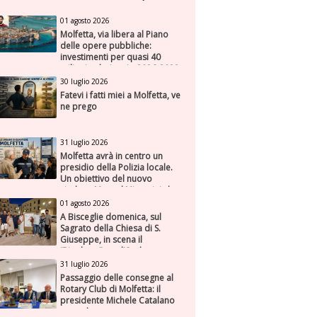
01 agosto 2026
Molfetta, via libera al Piano
delle opere pubbliche:
investimenti per quasi 40
milioni nel triennio 2026-2028
30 luglio 2026
Fatevi i fatti miei a Molfetta, ve
ne prego
31 luglio 2026
Molfetta avrà in centro un
presidio della Polizia locale.
Un obiettivo del nuovo
sindaco Manuel Minervini che
diviene realtà, con la speranza
01 agosto 2026
di maggiore efficienza e
A Bisceglie domenica, sul
presenza sul territorio
Sagrato della Chiesa di S.
Giuseppe, in scena il
“Rigoletto” con l’Orchestra
Sinfonica Federiciana
31 luglio 2026
Passaggio delle consegne al
Rotary Club di Molfetta: il
presidente Michele Catalano
succede a se stesso