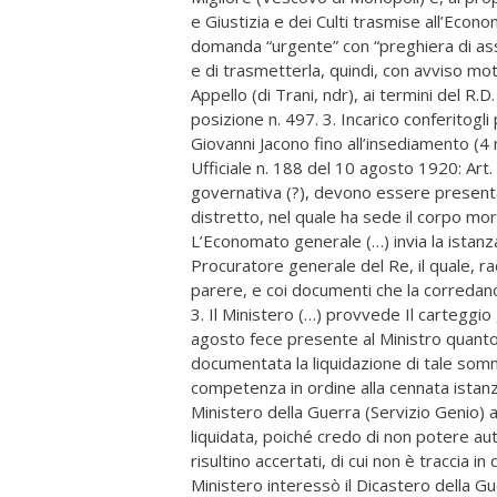
e Giustizia e dei Culti trasmise all’Econo
domanda “urgente” con “preghiera di as
e di trasmetterla, quindi, con avviso m
Appello (di Trani, ndr), ai termini del R.D
posizione n. 497. 3. Incarico conferitogl
Giovanni Jacono fino all’insediamento (4
Ufficiale n. 188 del 10 agosto 1920: Art.
governativa (?), devono essere presenta
distretto, nel quale ha sede il corpo mor
L’Economato generale (…) invia la ista
Procuratore generale del Re, il quale, ra
parere, e coi documenti che la corredano, a
3. Il Ministero (…) provvede Il carteggio
agosto fece presente al Ministro quanto 
documentata la liquidazione di tale somm
competenza in ordine alla cennata istanza
Ministero della Guerra (Servizio Genio) 
liquidata, poiché credo di non potere au
risultino accertati, di cui non è traccia i
Ministero interessò il Dicastero della Gu