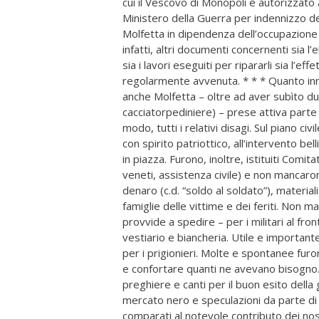
cui il Vescovo di Monopoli è autorizzato 
Ministero della Guerra per indennizzo dei
Molfetta in dipendenza dell’occupazione m
infatti, altri documenti concernenti sia l
sia i lavori eseguiti per ripararli sia l’e
regolarmente avvenuta. * * * Quanto inna
anche Molfetta – oltre ad aver subìto 
cacciatorpediniere) – prese attiva parte
modo, tutti i relativi disagi. Sul piano c
con spirito patriottico, all’intervento bel
in piazza. Furono, inoltre, istituiti Comi
veneti, assistenza civile) e non mancaro
denaro (c.d. “soldo al soldato”), material
famiglie delle vittime e dei feriti. Non m
provvide a spedire – per i militari al fron
vestiario e biancheria. Utile e importante s
per i prigionieri. Molte e spontanee furon
e confortare quanti ne avevano bisogno. S
preghiere e canti per il buon esito della
mercato nero e speculazioni da parte di a
comparati al notevole contributo dei nos