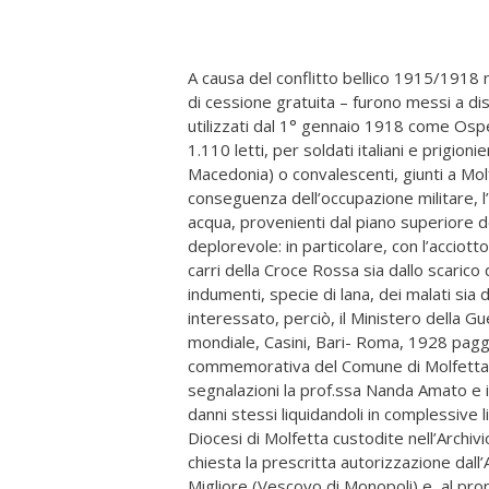
A causa del conflitto bellico 1915/1918 
di cessione gratuita – furono messi a d
utilizzati dal 1° gennaio 1918 come Ospe
1.110 letti, per soldati italiani e prigionie
Macedonia) o convalescenti, giunti a Mol
conseguenza dell’occupazione militare, l’E
acqua, provenienti dal piano superiore del
deplorevole: in particolare, con l’acciot
carri della Croce Rossa sia dallo scarico 
indumenti, specie di lana, dei malati sia d
interessato, perciò, il Ministero della Gu
mondiale, Casini, Bari- Roma, 1928 pagg
commemorativa del Comune di Molfetta, 
segnalazioni la prof.ssa Nanda Amato e il
danni stessi liquidandoli in complessive l
Diocesi di Molfetta custodite nell’Archivi
chiesta la prescritta autorizzazione da
Migliore (Vescovo di Monopoli) e, al prop