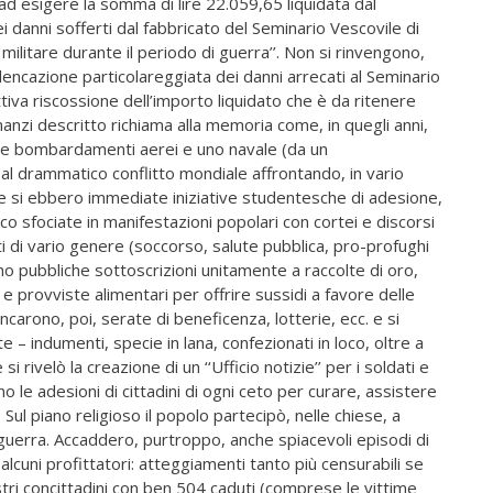
ad esigere la somma di lire 22.059,65 liquidata dal
 danni sofferti dal fabbricato del Seminario Vescovile di
ilitare durante il periodo di guerra’’. Non si rinvengono,
’elencazione particolareggiata dei danni arrecati al Seminario
ffettiva riscossione dell’importo liquidato che è da ritenere
nzi descritto richiama alla memoria come, in quegli anni,
due bombardamenti aerei e uno navale (da un
 al drammatico conflitto mondiale affrontando, in vario
ivile si ebbero immediate iniziative studentesche di adesione,
lico sfociate in manifestazioni popolari con cortei e discorsi
tati di vario genere (soccorso, salute pubblica, pro-profughi
no pubbliche sottoscrizioni unitamente a raccolte di oro,
i e provviste alimentari per offrire sussidi a favore delle
ancarono, poi, serate di beneficenza, lotterie, ecc. e si
te – indumenti, specie in lana, confezionati in loco, oltre a
i rivelò la creazione di un ‘‘Ufficio notizie’’ per i soldati e
o le adesioni di cittadini di ogni ceto per curare, assistere
ul piano religioso il popolo partecipò, nelle chiese, a
 guerra. Accaddero, purtroppo, anche spiacevoli episodi di
lcuni profittatori: atteggiamenti tanto più censurabili se
tri concittadini con ben 504 caduti (comprese le vittime