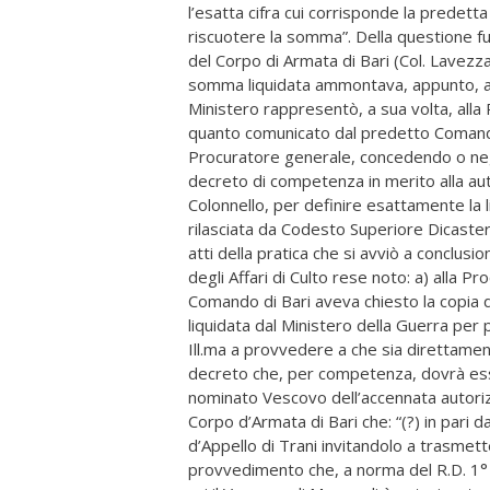
l’esatta cifra cui corrisponde la predetta
riscuotere la somma”. Della questione f
del Corpo di Armata di Bari (Col. Lavezzar
somma liquidata ammontava, appunto, a l
Ministero rappresentò, a sua volta, alla
quanto comunicato dal predetto Comando 
Procuratore generale, concedendo o nega
decreto di competenza in merito alla aut
Colonnello, per definire esattamente la li
rilasciata da Codesto Superiore Dicaster
atti della pratica che si avviò a conclusi
degli Affari di Culto rese noto: a) alla P
Comando di Bari aveva chiesto la copia 
liquidata dal Ministero della Guerra per
Ill.ma a provvedere a che sia direttamen
decreto che, per competenza, dovrà esse
nominato Vescovo dell’accennata autorizz
Corpo d’Armata di Bari che: “(?) in pari 
d’Appello di Trani invitandolo a trasm
provvedimento che, a norma del R.D. 1°