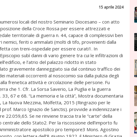
15 aprile 2024
numerosi locali del nostro Seminario Diocesano – con atto
isposizione della Croce Rossa per essere attrezzati e
dale territoriale di guerra n. 44, capace di complessivi ben
ri nemici, feriti o ammalati (molti di tifo, provenienti dalla
fetta con treni-ospedale per essere curati1. In
piscopio subì danni di vario genere tra cui le infiltrazioni di
l’edificio, e l’atrio del palazzo ridotto in stato
tolato gravemente danneggiato sia dal continuo traffico dei
dei materiali occorrenti al nosocomio sia dalla pulizia degli
alla frenetica attività e circolazione delle persone. Fu
erra che 1. Cfr. La Sorsa Saverio, La Puglia e la guerra
. 33, 67 e 68. “La memoria e la città”, Mostra documentaria
La Nuova Mezzina, Molfetta, 2015 (Ringrazio per le
 prof. Marco Ignazio de Sanctis). provvide a indennizzare i
ire 22.059,65. Se ne rinviene traccia tra le “carte” della
o centrale dello Stato2. Per la riscossione dell’importo fu
ll’Amministratore apostolico pro tempore3 Mons. Agostino
osito, con lettera dell’8 giugno 1922, il Ministero di Grazia