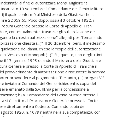
 indennità’’ al fine di autorizzare Mons. Migliore “a
u incaricato 19 settembre il Comandante del Genio Militare
i) il quale confermò al Ministero della Giustizia che la
ire 22.059,65. Poco dopo, ossia il 3 ottobre 1922, il
 Procura Generale presso la Corte di Appello di Trani
e, contestualmente, trasmise gli sulla relazione del
ndo la chiesta autorizzazione”. allegati per ‘‘l’emanando
orizzazione chiesta (…)”. Il 20 dicembre, però, il medesimo
quidazione dei danni, chiese la ‘‘copia dell’autorizzazione
o al Vescovo di Monopoli (…)”. Fu, questo, uno degli ultimi
one il 17 gennaio 1923 quando il Ministero della Giustizia e
rocura Generale presso la Corte di Appello di Trani che il
del provvedimento di autorizzazione a riscuotere la somma
 poter provvedere al pagamento. “Pertanto, (…) pregasi V.S.
te inviata al Comando del Genio richiedente, copia del
re emanato dalla S.V. Ill.ma per la concessione al
azione’’; b) al Comandante del Genio Militare presso il
data si è scritto al Procuratore Generale presso la Corte
ettere direttamente a Codesto Comando copia del
 agosto 1920, n. 1079 rientra nella sua competenza, con