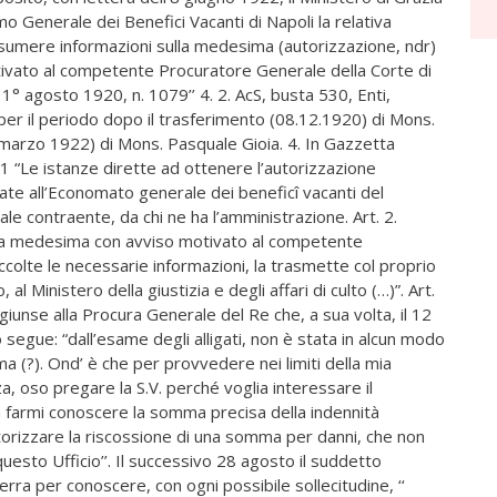
mo Generale dei Benefici Vacanti di Napoli la relativa
sumere informazioni sulla medesima (autorizzazione, ndr)
otivato al competente Procuratore Generale della Corte di
. 1° agosto 1920, n. 1079’’ 4. 2. AcS, busta 530, Enti,
i per il periodo dopo il trasferimento (08.12.1920) di Mons.
 marzo 1922) di Mons. Pasquale Gioia. 4. In Gazzetta
 1 “Le istanze dirette ad ottenere l’autorizzazione
te all’Economato generale dei beneficî vacanti del
ale contraente, da chi ne ha l’amministrazione. Art. 2.
nza medesima con avviso motivato al competente
ccolte le necessarie informazioni, la trasmette col proprio
l Ministero della giustizia e degli affari di culto (…)”. Art.
 giunse alla Procura Generale del Re che, a sua volta, il 12
segue: “dall’esame degli alligati, non è stata in alcun modo
a (?). Ond’ è che per provvedere nei limiti della mia
, oso pregare la S.V. perché voglia interessare il
a farmi conoscere la somma precisa della indennità
torizzare la riscossione di una somma per danni, che non
n questo Ufficio’’. Il successivo 28 agosto il suddetto
erra per conoscere, con ogni possibile sollecitudine, ‘‘