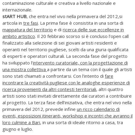
contaminazione culturale e creativa a livello nazionale e
internazionale.
stART HUB
, che entra nel vivo nella primavera del 2012,si
articola in
tre fasi
. La prima fase è consistita in una sorta di
mappatura del territorio
e di
ricerca delle sue eccellenze in
ambito artistico
. Il 20 febbraio scorso si è concluso l’open call
finalizzato alla selezione di sei giovani artisti residenti e
operanti nel territorio pugliese, scelti da una giuria qualificata
di esperti e operatori culturali. La seconda fase del progetto
ha sviluppato l’
intervento curatoriale, con la progettazione di
una mostra collettiva
a partire da un tema con il quale gli artisti
sono stati chiamati a confrontarsi. Con l’intento di
fare
incontrare la creatività pugliese con le analoghe esperienze di
ricerca provenienti da altri contesti territoriali
, altri quattro
artisti sono stati invitati direttamente dai curatori a contribuire
al progetto. La terza fase dell’iniziativa, che entra nel vivo nella
primavera del 2012, prevede infine
un ricco calendario di
eventi, esposizioni itineranti, workshop e incontri che avranno il
loro culmine a Bari
, in una sorta di ideale ritorno a casa, tra
giugno e luglio.