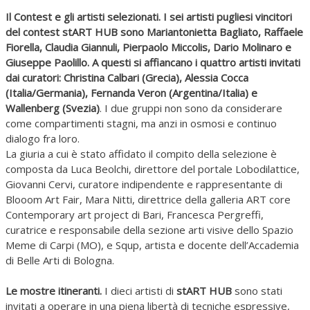
Il Contest e gli artisti selezionati.
I sei artisti pugliesi vincitori
del contest
stART HUB
sono
Mariantonietta Bagliato, Raffaele
Fiorella, Claudia Giannuli, Pierpaolo Miccolis, Dario Molinaro e
Giuseppe Paolillo. A questi si affiancano i quattro artisti invitati
dai curatori: Christina Calbari (Grecia), Alessia Cocca
(Italia/Germania), Fernanda Veron (Argentina/Italia) e
Wallenberg (Svezia)
. I due gruppi non sono da considerare
come compartimenti stagni, ma anzi in osmosi e continuo
dialogo fra loro.
La giuria a cui è stato affidato il compito della selezione è
composta da Luca Beolchi, direttore del portale Lobodilattice,
Giovanni Cervi, curatore indipendente e rappresentante di
Blooom Art Fair, Mara Nitti, direttrice della galleria ART core
Contemporary art project di Bari, Francesca Pergreffi,
curatrice e responsabile della sezione arti visive dello Spazio
Meme di Carpi (MO), e Squp, artista e docente dell’Accademia
di Belle Arti di Bologna.
Le mostre itineranti.
I dieci artisti di
stART HUB
sono stati
invitati a operare in una piena libertà di tecniche espressive,