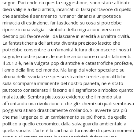
sogno. Partendo da questa suggestione, sono state affidate
dieci valigie a dieci artisti, incaricati di farsi portavoce di quello
che sarebbe il sentimento "umano" dinanzi a un’ipotetica
minaccia di estinzione, fantasticando su cosa si potrebbe
riporre in una valigia - simbolo della migrazione verso un
destino più favorevole- da lasciare in eredità a un'altra civiltà.
La fantasticheria dell’artista diventa prezioso lascito che
potrebbe consentire a un’umanità futura di conoscere i nostri
sogni, le nostre paure, le nostre ambizioni e i nostri fallimenti.
Il 2012 è, nella vulgata pop di antiche e catastrofiche profezie,
l'anno della fine del mondo. Ma lungi dal voler speculare su
alcuna delle svariate e spesso strambe teorie apocalittiche
sulla scomparsa imminente del nostro pianeta, ne è stato
piuttosto considerato il fascino e il significato simbolico quanto
mai attuale. Sembra piuttosto evidente che il mondo stia
affrontando una rivoluzione e che gli schemi sui quali sembrava
poggiarsi stiano drasticamente crollando. Si avverte ora più
che mai l'urgenza di un cambiamento su più fronti, da quello
politico a quello economico, dalla salvaguardia ambientale a
quella sociale. L'arte è la cartina di tornasole di questi momenti
critici e all'artista spetta la responsabilità di fornire una