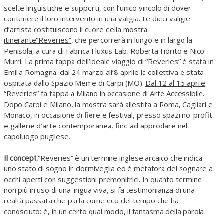
scelte linguistiche e supporti, con l’unico vincolo di dover
contenere il loro intervento in una valigia. Le
dieci valigie
d’artista costituiscono il cuore della mostra
itinerante“Reveries”
, che percorrerà in lungo e in largo la
Penisola, a cura di Fabrica Fluxus Lab, Roberta Fiorito e Nico
Murri. La prima tappa dell’ideale viaggio di “Reveries” è stata in
Emilia Romagna: dal 24 marzo all’8 aprile la collettiva è stata
ospitata dallo Spazio Meme di Carpi (MO).
Dal 12 al 15 aprile
“Reveries” fa tappa a Milano in occasione di
Arte Accessibile
.
Dopo Carpi e Milano, la mostra sarà allestita a Roma, Cagliari e
Monaco, in occasione di fiere e festival, presso spazi no-profit
e gallerie d’arte contemporanea, fino ad approdare nel
capoluogo pugliese.
Il concept.
“Reveries” è un termine inglese arcaico che indica
uno stato di sogno in dormiveglia ed é metafora del sognare a
occhi aperti con suggestioni premonitrici. In quanto termine
non più in uso di una lingua viva, si fa testimonianza di una
realtà passata che parla come eco del tempo che ha
conosciuto: è, in un certo qual modo, il fantasma della parola