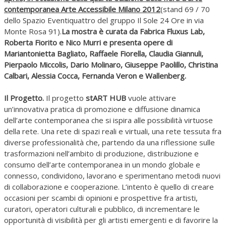
contemporanea Arte Accessibile Milano 2012
(stand 69 / 70
dello Spazio Eventiquattro del gruppo Il Sole 24 Ore in via
Monte Rosa 91).
La mostra è curata da Fabrica Fluxus Lab,
Roberta Fiorito e Nico Murri e presenta opere di
Mariantonietta Bagliato, Raffaele Fiorella, Claudia Giannuli,
Pierpaolo Miccolis, Dario Molinaro, Giuseppe Paolillo, Christina
Calbari, Alessia Cocca, Fernanda Veron e Wallenberg.
Il Progetto.
Il progetto
stART HUB
vuole attivare
un’innovativa pratica di promozione e diffusione dinamica
dell’arte contemporanea che si ispira alle possibilità virtuose
della rete. Una rete di spazi reali e virtuali, una rete tessuta fra
diverse professionalità che, partendo da una riflessione sulle
trasformazioni nell’ambito di produzione, distribuzione e
consumo dell’arte contemporanea in un mondo globale e
connesso, condividono, lavorano e sperimentano metodi nuovi
di collaborazione e cooperazione. L’intento è quello di creare
occasioni per scambi di opinioni e prospettive fra artisti,
curatori, operatori culturali e pubblico, di incrementare le
opportunità di visibilità per gli artisti emergenti e di favorire la