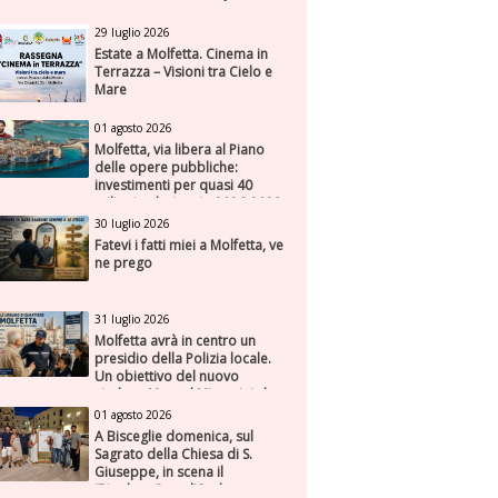
29 luglio 2026
Estate a Molfetta. Cinema in
Terrazza – Visioni tra Cielo e
Mare
01 agosto 2026
Molfetta, via libera al Piano
delle opere pubbliche:
investimenti per quasi 40
milioni nel triennio 2026-2028
30 luglio 2026
Fatevi i fatti miei a Molfetta, ve
ne prego
31 luglio 2026
Molfetta avrà in centro un
presidio della Polizia locale.
Un obiettivo del nuovo
sindaco Manuel Minervini che
diviene realtà, con la speranza
01 agosto 2026
di maggiore efficienza e
A Bisceglie domenica, sul
presenza sul territorio
Sagrato della Chiesa di S.
Giuseppe, in scena il
“Rigoletto” con l’Orchestra