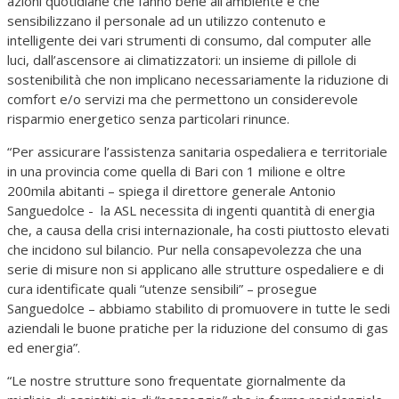
azioni quotidiane che fanno bene all’ambiente e che
sensibilizzano il personale ad un utilizzo contenuto e
intelligente dei vari strumenti di consumo, dal computer alle
luci, dall’ascensore ai climatizzatori: un insieme di pillole di
sostenibilità che non implicano necessariamente la riduzione di
comfort e/o servizi ma che permettono un considerevole
risparmio energetico senza particolari rinunce.
“Per assicurare l’assistenza sanitaria ospedaliera e territoriale
in una provincia come quella di Bari con 1 milione e oltre
200mila abitanti – spiega il direttore generale Antonio
Sanguedolce - la ASL necessita di ingenti quantità di energia
che, a causa della crisi internazionale, ha costi piuttosto elevati
che incidono sul bilancio. Pur nella consapevolezza che una
serie di misure non si applicano alle strutture ospedaliere e di
cura identificate quali “utenze sensibili” – prosegue
Sanguedolce – abbiamo stabilito di promuovere in tutte le sedi
aziendali le buone pratiche per la riduzione del consumo di gas
ed energia”.
“Le nostre strutture sono frequentate giornalmente da