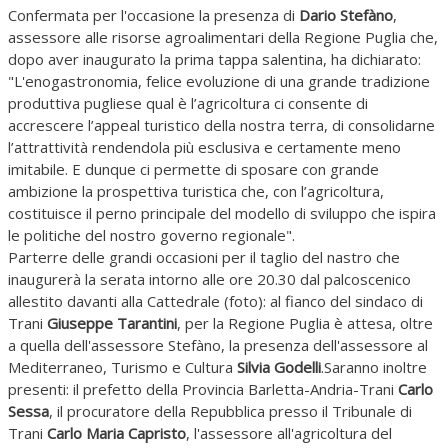
Confermata per l'occasione la presenza di
Dario Stefàno
,
assessore alle risorse agroalimentari della Regione Puglia che,
dopo aver inaugurato la prima tappa salentina, ha dichiarato:
"L'enogastronomia, felice evoluzione di una grande tradizione
produttiva pugliese qual è l’agricoltura ci consente di
accrescere l’appeal turistico della nostra terra, di consolidarne
l’attrattività rendendola più esclusiva e certamente meno
imitabile. E dunque ci permette di sposare con grande
ambizione la prospettiva turistica che, con l’agricoltura,
costituisce il perno principale del modello di sviluppo che ispira
le politiche del nostro governo regionale".
Parterre delle grandi occasioni per il taglio del nastro che
inaugurerà la serata intorno alle ore 20.30 dal palcoscenico
allestito davanti alla Cattedrale (foto): al fianco del sindaco di
Trani
Giuseppe Tarantini
, per la Regione Puglia è attesa, oltre
a quella dell'assessore Stefàno, la presenza dell'assessore al
Mediterraneo, Turismo e Cultura
Silvia Godelli
.Saranno inoltre
presenti: il prefetto della Provincia Barletta-Andria-Trani
Carlo
Sessa
, il procuratore della Repubblica presso il Tribunale di
Trani
Carlo Maria Capristo
, l'assessore all'agricoltura del