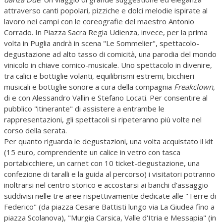
attraverso canti popolari, pizziche e dolci melodie ispirate al
lavoro nei campi con le coreografie del maestro Antonio
Corrado. In Piazza Sacra Regia Udienza, invece, per la prima
volta in Puglia andrà in scena "Le Sommelier", spettacolo-
degustazione ad alto tasso di comicità, una parodia del mondo
vinicolo in chiave comico-musicale. Uno spettacolo in divenire,
tra calici e bottiglie volanti, equilibrismi estremi, bicchieri
musicali e bottiglie sonore a cura della compagnia
Freakclown
,
di e con Alessandro Vallin e Stefano Locati. Per consentire al
pubblico "itinerante" di assistere a entrambe le
rappresentazioni, gli spettacoli si ripeteranno più volte nel
corso della serata.
Per quanto riguarda le degustazioni, una volta acquistato il kit
(15 euro, comprendente un calice in vetro con tasca
portabicchiere, un carnet con 10 ticket-degustazione, una
confezione di taralli e la guida al percorso) i visitatori potranno
inoltrarsi nel centro storico e accostarsi ai banchi d'assaggio
suddivisi nelle tre aree rispettivamente dedicate alle "Terre di
Federico" (da piazza Cesare Battisti lungo via La Giudea fino a
piazza Scolanova), "Murgia Carsica, Valle d'Itria e Messapia" (in