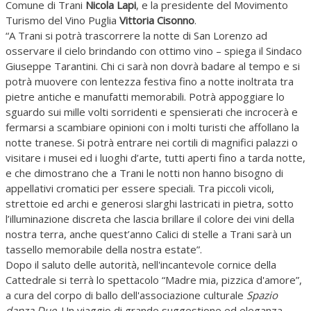
Comune di Trani
Nicola Lapi
, e la presidente del Movimento
Turismo del Vino Puglia
Vittoria Cisonno
.
“A Trani si potrà trascorrere la notte di San Lorenzo ad
osservare il cielo brindando con ottimo vino – spiega il Sindaco
Giuseppe Tarantini. Chi ci sarà non dovrà badare al tempo e si
potrà muovere con lentezza festiva fino a notte inoltrata tra
pietre antiche e manufatti memorabili. Potrà appoggiare lo
sguardo sui mille volti sorridenti e spensierati che incrocerà e
fermarsi a scambiare opinioni con i molti turisti che affollano la
notte tranese. Si potrà entrare nei cortili di magnifici palazzi o
visitare i musei ed i luoghi d’arte, tutti aperti fino a tarda notte,
e che dimostrano che a Trani le notti non hanno bisogno di
appellativi cromatici per essere speciali. Tra piccoli vicoli,
strettoie ed archi e generosi slarghi lastricati in pietra, sotto
l’illuminazione discreta che lascia brillare il colore dei vini della
nostra terra, anche quest’anno Calici di stelle a Trani sarà un
tassello memorabile della nostra estate”.
Dopo il saluto delle autorità, nell'incantevole cornice della
Cattedrale si terrà lo spettacolo “Madre mia, pizzica d'amore”,
a cura del corpo di ballo dell'associazione culturale
Spazio
danza Due
. Un viaggio di grande suggestione ed eleganza