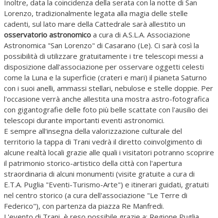
Inoltre, data la coincidenza della serata con la notte di San
Lorenzo, tradizionalmente legata alla magia delle stelle
cadenti, sul lato mare della Cattedrale sarà allestito un
osservatorio astronomico
a cura di A.S.L.A. Associazione
Astronomica "San Lorenzo" di Casarano (Le). Ci sarà così la
possibilità di utilizzare gratuitamente i tre telescopi messi a
disposizione dall'associazione per osservare oggetti celesti
come la Luna e la superficie (crateri e mari) il pianeta Saturno
con i suoi anelli, ammassi stellari, nebulose e stelle doppie. Per
l'occasione verrà anche allestita una mostra astro-fotografica
con gigantografie delle foto più belle scattate con l'ausilio dei
telescopi durante importanti eventi astronomici.
E sempre all'insegna della valorizzazione culturale del
territorio la tappa di Trani vedrà il diretto coinvolgimento di
alcune realtà locali grazie alle quali i visitatori potranno scoprire
il patrimonio storico-artistico della città con l'apertura
straordinaria di alcuni monumenti (visite gratuite a cura di
E.T.A. Puglia "Eventi-Turismo-Arte") e itinerari guidati, gratuiti
nel centro storico (a cura dell'associazione "Le Terre di
Federico"), con partenza da piazza Re Manfredi.
L'evento di Trani, è reso possibile grazie a: Regione Puglia,