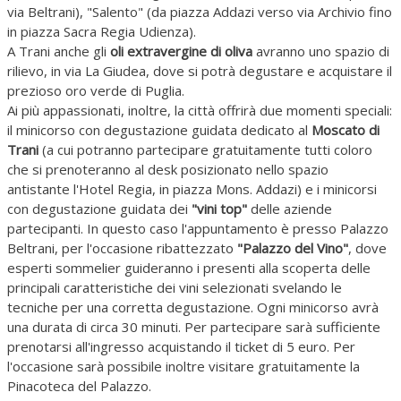
via Beltrani), "Salento" (da piazza Addazi verso via Archivio fino
in piazza Sacra Regia Udienza).
A Trani anche gli
oli extravergine di oliva
avranno uno spazio di
rilievo, in via La Giudea, dove si potrà degustare e acquistare il
prezioso oro verde di Puglia.
Ai più appassionati, inoltre, la città offrirà due momenti speciali:
il minicorso con degustazione guidata dedicato al
Moscato di
Trani
(a cui potranno partecipare gratuitamente tutti coloro
che si prenoteranno al desk posizionato nello spazio
antistante l'Hotel Regia, in piazza Mons. Addazi) e i minicorsi
con degustazione guidata dei
"vini top"
delle aziende
partecipanti. In questo caso l'appuntamento è presso Palazzo
Beltrani, per l'occasione ribattezzato
"Palazzo del Vino"
, dove
esperti sommelier guideranno i presenti alla scoperta delle
principali caratteristiche dei vini selezionati svelando le
tecniche per una corretta degustazione. Ogni minicorso avrà
una durata di circa 30 minuti. Per partecipare sarà sufficiente
prenotarsi all'ingresso acquistando il ticket di 5 euro. Per
l'occasione sarà possibile inoltre visitare gratuitamente la
Pinacoteca del Palazzo.