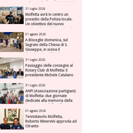
milioni nel triennio 2026-2028
31 luglio 2026
Molfetta avrà in centro un
presidio della Polizia locale.
Un obiettivo del nuovo
sindaco Manuel Minervini che
diviene realtà, con la speranza
01 agosto 2026
di maggiore efficienza e
A Bisceglie domenica, sul
presenza sul territorio
Sagrato della Chiesa di S.
Giuseppe, in scena il
“Rigoletto” con l’Orchestra
Sinfonica Federiciana
31 luglio 2026
Passaggio delle consegne al
Rotary Club di Molfetta: il
presidente Michele Catalano
succede a se stesso
31 luglio 2026
ANPI (Associazione partigiani)
di Molfetta: due giornate
dedicate alla memoria della
Resistenza e dell'antifascismo
01 agosto 2026
Tennistavolo Molfetta,
Roberto Minervini approda ad
Otranto