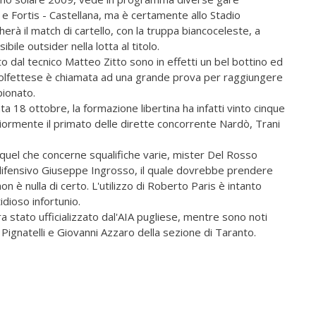
 e Fortis - Castellana, ma è certamente allo Stadio
herà il match di cartello, con la truppa biancoceleste, a
bile outsider nella lotta al titolo.
to dal tecnico Matteo Zitto sono in effetti un bel bottino ed
olfettese è chiamata ad una grande prova per raggiungere
pionato.
ta 18 ottobre, la formazione libertina ha infatti vinto cinque
iormente il primato delle dirette concorrente Nardò, Trani
quel che concerne squalifiche varie, mister Del Rosso
 difensivo Giuseppe Ingrosso, il quale dovrebbe prendere
n è nulla di certo. L'utilizzo di Roberto Paris è intanto
idioso infortunio.
a stato ufficializzato dal'AIA pugliese, mentre sono noti
io Pignatelli e Giovanni Azzaro della sezione di Taranto.