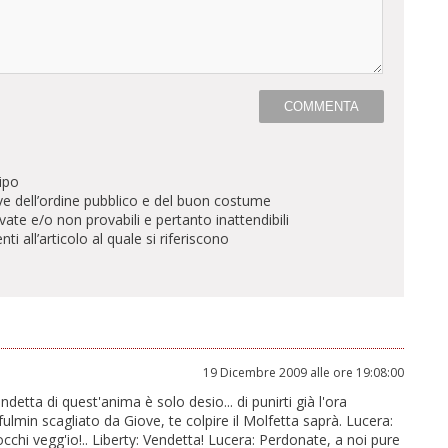
ipo
ve dell’ordine pubblico e del buon costume
te e/o non provabili e pertanto inattendibili
all’articolo al quale si riferiscono
19 Dicembre 2009 alle ore 19:08:00
detta di quest'anima è solo desio... di punirti già l'ora
ulmin scagliato da Giove, te colpire il Molfetta saprà. Lucera:
occhi vegg'io!.. Liberty: Vendetta! Lucera: Perdonate, a noi pure