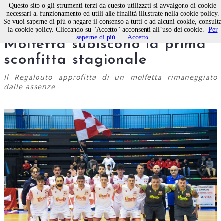
Questo sito o gli strumenti terzi da questo utilizzati si avvalgono di cookie
necessari al funzionamento ed utili alle finalità illustrate nella cookie policy.
Se vuoi saperne di più o negare il consenso a tutti o ad alcuni cookie, consult
Calcio a 5 maschile, le Aquile
la cookie policy. Cliccando su "Accetto" acconsenti all’uso dei cookie.
Per
saperne di più
Accetto
Molfetta subiscono la prima
sconfitta stagionale
Il Regalbuto approfitta di un molfetta rimaneggiato
dalle assenze