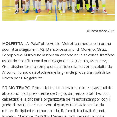
01 novembre 2021
MOLFETTA
- Al PalaPoli le Aquile Molfetta rimediano la prima
sconfitta stagione in A2. Biancorossi privi di Moreno, Ortiz,
Lopopolo e Murolo nella ripresa cedono nella seconda frazione
uscendo sconfitti con il punteggio di 0-2 (Castro, Martinez).
Grandissimo primo tempo di sacrificio e la traversa colpita da
Antonio Toma; da sottolineare la grande prova tra i pali di La
Rocca per il Regalbuto.
PRIMO TEMPO. Prima del fischio iniziale solito e insostituibile
abbraccio tra il presidente de Giglio, dirigenza, staff tecnico,
calcettisti e la tifoseria organizzata del “sestoincampo” con il
grido di battaglia: Vincenzo!! Il quintetto iniziale scelto da
mister Rutigliani è composto da: Rafanelli tra i pali, Adami,
Koseky, Murolo e Dell’Olio. L’avvio è molto equilibrato: La