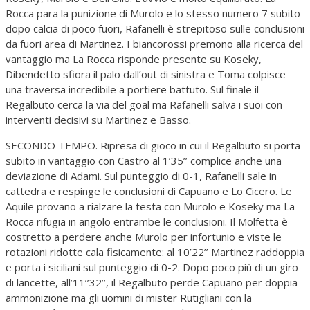
Rocca para la punizione di Murolo e lo stesso numero 7 subito
dopo calcia di poco fuori, Rafanelli è strepitoso sulle conclusioni
da fuori area di Martinez. I biancorossi premono alla ricerca del
vantaggio ma La Rocca risponde presente su Koseky,
Dibendetto sfiora il palo dall’out di sinistra e Toma colpisce
una traversa incredibile a portiere battuto. Sul finale il
Regalbuto cerca la via del goal ma Rafanelli salva i suoi con
interventi decisivi su Martinez e Basso.
SECONDO TEMPO. Ripresa di gioco in cui il Regalbuto si porta
subito in vantaggio con Castro al 1’35’’ complice anche una
deviazione di Adami. Sul punteggio di 0-1, Rafanelli sale in
cattedra e respinge le conclusioni di Capuano e Lo Cicero. Le
Aquile provano a rialzare la testa con Murolo e Koseky ma La
Rocca rifugia in angolo entrambe le conclusioni. Il Molfetta è
costretto a perdere anche Murolo per infortunio e viste le
rotazioni ridotte cala fisicamente: al 10’22’’ Martinez raddoppia
e porta i siciliani sul punteggio di 0-2. Dopo poco più di un giro
di lancette, all’11’’32’’, il Regalbuto perde Capuano per doppia
ammonizione ma gli uomini di mister Rutigliani con la