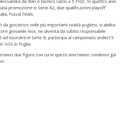
Alessandra de Bari è tecnico calcio a 5 FIGC. In quattro anni
una promozione in Serie A2, due qualificazioni playoff
lia, Futsal Finals.
da giocatrice nelle più importanti realtà pugliesi, si abilita
ettore giovanile Nox, ne diventa da subito responsabile
15 ad esordire in Serie B, partecipa al campionato under15
C-SGS in Puglia.
veranno due figure con cui in questi anni hanno condiviso già
so.