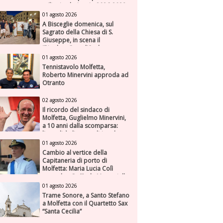
milioni nel triennio 2026-2028
01 agosto 2026
A Bisceglie domenica, sul
Sagrato della Chiesa di S.
Giuseppe, in scena il
“Rigoletto” con l’Orchestra
Sinfonica Federiciana
01 agosto 2026
Tennistavolo Molfetta,
Roberto Minervini approda ad
Otranto
02 agosto 2026
Il ricordo del sindaco di
Molfetta, Guglielmo Minervini,
a 10 anni dalla scomparsa:
l'attualità di una politica che
genera futuro
01 agosto 2026
Cambio al vertice della
Capitaneria di porto di
Molfetta: Maria Lucia Colì
succede a Raffaele Muscariello
01 agosto 2026
Trame Sonore, a Santo Stefano
a Molfetta con il Quartetto Sax
“Santa Cecilia”