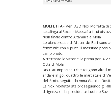
Foto Cosmo de Pinto
MOLFETTA
- Per l'ASD Nox Molfetta di c
casalinga al Soccer Massafra il cui bis 
rush finale contro Altamura e Mola.
Le biancorosse di Mister de Bari sono attu
femminile con 6 punti, il massimo possib
campionato.
Altrettante le vittorie: la prima per 3-2
Città di Mola.
Risultati importanti che tengono alto il 
andare in gol: quattro le marcature di V
dell'Ernia, seguite da Anna Giacò e Rosit
La Nox Molfetta sta proseguendo gli allena
dirigenza e dal presidente Luciano Savi.