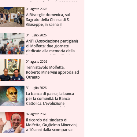
milioni nel triennio 2026-2028
01 agosto 2026
A Bisceglie domenica, sul
Sagrato della Chiesa di S.
Giuseppe, in scena il
“Rigoletto” con l’Orchestra
Sinfonica Federiciana
31 luglio 2026
ANPI (Associazione partigiani)
di Molfetta: due giornate
dedicate alla memoria della
Resistenza e dell'antifascismo
01 agosto 2026
Tennistavolo Molfetta,
Roberto Minervini approda ad
Otranto
31 luglio 2026
La banca di paese, la banca
per la comunità: la Banca
Cattolica. L’evoluzione
finanziaria della città di
Molfetta (Parte seconda)
02 agosto 2026
Il ricordo del sindaco di
Molfetta, Guglielmo Minervini,
a 10 anni dalla scomparsa:
l'attualità di una politica che