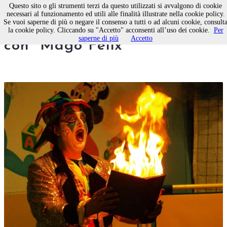
Questo sito o gli strumenti terzi da questo utilizzati si avvalgono di cookie
necessari al funzionamento ed utili alle finalità illustrate nella cookie policy.
Se vuoi saperne di più o negare il consenso a tutti o ad alcuni cookie, consult
Bisceglie, aspettando Natale
la cookie policy. Cliccando su "Accetto" acconsenti all’uso dei cookie.
Per
saperne di più
Accetto
con “Mago Felix”