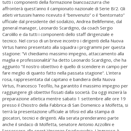
tutti i componenti della formazione biancoazzurra che
affronterà quest'anno il campionato nazionale di Serie B/2. Gli
atleti virtussini hanno ricevuto il “benvenuto” o il “bentornato”
ufficiale dal presidente del sodalizio, Andrea Bellifemine, dal
general manager, Leonardo Scardigno, da coach Sergio
Carolillo e da tutti i componenti dello staff dirigenziale e
tecnico. Nel corso di un breve incontro i dirigenti della Nuova
Virtus hanno presentato alla squadra i programmi per questa
stagione: “Vi chiediamo massimo impegno, attaccamento alla
maglia e professionalità” ha detto Leonardo Scardigno, che ha
aggiunto “Il nostro obiettivo è quello di scendere in campo per
fare meglio di quanto fatto nella passata stagione”. L'intera
rosa, rappresentata dal capitano e bandiera della Nuova
Virtus, Francesco Teofilo, ha garantito il massimo impegno per
raggiungere gli obiettivi fissati dalla società. Da oggi inizierà la
preparazione atletica mentre sabato 1 settembre alle ore 19
presso il Chiostro della Fabbrica di San Domenico a Molfetta, si
terrà la presentazione ufficiale ai tifosi ed alla stampa di
giocatori, tecnici e dirigenti. Alla serata prenderanno parte
anche il sindaco di Molfetta, senatore Antonio Azzollini e
l'assessore allo sport Vincenzo Spadavecchia. L'ingresso è