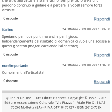
che altro alla virtus e a starle vicino! sempre!! xk io anke qnd
perdono continuo a gridare e a perdere la voce!! sempre forza
virtus!!!!!!
Rispondi
24 Ottobre 2009 alle ore 13:06:00
Karlino
Speriamo per i due punti ma anche per il gioco.
Indipendentemente dal risultato di domenica ci vuole una scossa a
questi giocatori (magari cacciando l'allenatore!)
Rispondi
24 Ottobre 2009 alle ore 11:36:00
nonèimportante
Complimenti all'articolista!
Rispondi
Quindici OnLine - Tutti i diritti riservati. Copyright © 1997 - 2026
Editore Associazione Culturale "Via Piazza" - Viale Pio XI, 11/A5 -
70056 Molfetta (BA) - P.IVA 04710470727 - ISSN 2612-758X