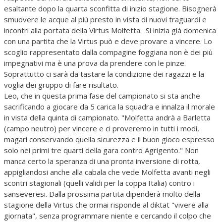
esaltante dopo la quarta sconfitta di inizio stagione. Bisognerà
smuovere le acque al più presto in vista di nuovi traguardi e
incontri alla portata della Virtus Molfetta. Si inizia già domenica
con una partita che la Virtus può e deve provare a vincere. Lo
scoglio rappresentato dalla compagine foggiana non è dei più
impegnativi ma è una prova da prendere con le pinze.
Soprattutto ci sarà da tastare la condizione dei ragazzi e la
voglia dei gruppo di fare risultato.
Leo, che in questa prima fase del campionato si sta anche
sacrificando a giocare da 5 carica la squadra e innalza il morale
in vista della quinta di campionato. "Molfetta andrà a Barletta
(campo neutro) per vincere e ci proveremo in tutti i modi,
magari conservando quella sicurezza e il buon gioco espresso
solo nei primi tre quarti della gara contro Agrigento." Non
manca certo la speranza di una pronta inversione di rotta,
appigliandosi anche alla cabala che vede Molfetta avanti negli
scontri stagionali (quelli validi per la coppa Italia) contro i
sanseveresi. Dalla prossima partita dipenderà molto della
stagione della Virtus che ormai risponde al diktat "vivere alla
giornata", senza programmare niente e cercando il colpo che