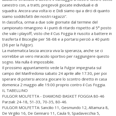
canestro con, a tratti, pregevoli giocate individuali e di
squadra. Ancora una volta io e Didi siamo qui a dirci di quanto
siamo soddisfatti dei nostri ragazzi".
In classifica, ormai a due sole giornate dal termine del
campionato rimangono 4 i punti di ritardo rispetto al 5° posto
che vale i playoff, visto che il Cus Foggia è riuscito a battere in
trasferta il Bisceglie per 58-68 e a portarsi perciò a 40 punti
(36 per la Fulgor).
La matematica lascia ancora viva la speranza, anche se ci
vorrebbe un vero miracolo sportivo per raggiungere questo
sogno. Ma nulla è impossibile.
Il prossimo appuntamento vede la Fulgor impegnata sul
campo del Manfredonia sabato 24 aprile alle 17.30, per poi
sperare di potersi ancora giocare lo scontro diretto in casa
domenica 2 maggio alle 19.00 proprio contro il Cus Foggia.
IL TABELLINO
FULGOR MOLFETTA - DIAMOND BASKET FOGGIA 80-46
Parziali: 24-18, 51-33, 70-35, 80-46.
FULGOR MOLFETTA: Sancilio 11, Gesmundo 12, Altamura 8,
De Virgilio 16, De Gennaro 11, Caula 9, Spadavecchia 5,