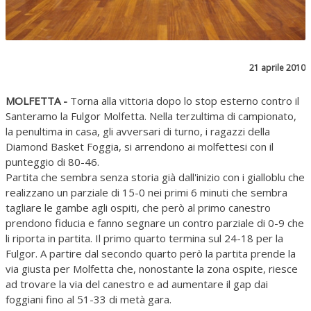
21 aprile 2010
MOLFETTA -
Torna alla vittoria dopo lo stop esterno contro il
Santeramo la Fulgor Molfetta. Nella terzultima di campionato,
la penultima in casa, gli avversari di turno, i ragazzi della
Diamond Basket Foggia, si arrendono ai molfettesi con il
punteggio di 80-46.
Partita che sembra senza storia già dall'inizio con i gialloblu che
realizzano un parziale di 15-0 nei primi 6 minuti che sembra
tagliare le gambe agli ospiti, che però al primo canestro
prendono fiducia e fanno segnare un contro parziale di 0-9 che
li riporta in partita. Il primo quarto termina sul 24-18 per la
Fulgor. A partire dal secondo quarto però la partita prende la
via giusta per Molfetta che, nonostante la zona ospite, riesce
ad trovare la via del canestro e ad aumentare il gap dai
foggiani fino al 51-33 di metà gara.