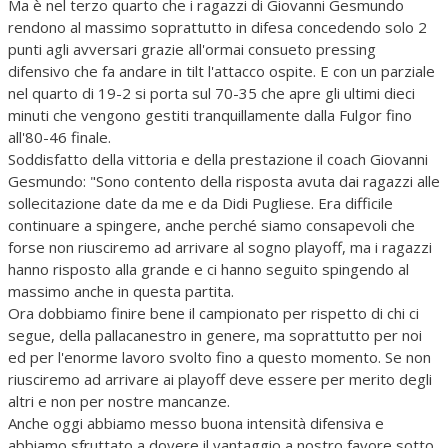
Ma è nel terzo quarto che i ragazzi di Giovanni Gesmundo
rendono al massimo soprattutto in difesa concedendo solo 2
punti agli avversari grazie all'ormai consueto pressing
difensivo che fa andare in tilt l'attacco ospite. E con un parziale
nel quarto di 19-2 si porta sul 70-35 che apre gli ultimi dieci
minuti che vengono gestiti tranquillamente dalla Fulgor fino
all'80-46 finale.
Soddisfatto della vittoria e della prestazione il coach Giovanni
Gesmundo: "Sono contento della risposta avuta dai ragazzi alle
sollecitazione date da me e da Didi Pugliese. Era difficile
continuare a spingere, anche perché siamo consapevoli che
forse non riusciremo ad arrivare al sogno playoff, ma i ragazzi
hanno risposto alla grande e ci hanno seguito spingendo al
massimo anche in questa partita.
Ora dobbiamo finire bene il campionato per rispetto di chi ci
segue, della pallacanestro in genere, ma soprattutto per noi
ed per l'enorme lavoro svolto fino a questo momento. Se non
riusciremo ad arrivare ai playoff deve essere per merito degli
altri e non per nostre mancanze.
Anche oggi abbiamo messo buona intensità difensiva e
abbiamo sfruttato a dovere il vantaggio a nostro favore sotto