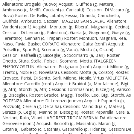
Allenatore: Brogialdi (nuovo) Acquisti: Giuffrida (g, Matera),
Ambruoso (c, Melfi), Cacciani (a, Canicattì). Cessioni: Di Viccaro (g,
Ruvo) Roster: De Bellis, Labate, Fessia, Orlando, Carrichiello,
Giuffrida, Ambruoso, Cacciani. MAZZEO SAN SEVERO Allenatore:
Vandoni (conf.) Acquisti: Montuori (p, Ribera), Magnani (p, Cecina).
Cessioni: Di Lembo (p, Palestrina), Gaeta (a, Gragnano), Gueye (g,
Ferentino), Gennari (c, Trapani) Roster: Montuori, Magnani, Rea,
Naso, Favia. Basket CORATO Allenatore: Gatta (conf.) Acquisti:
Polselli (c, Spar Pu), Scorrano (g, Vado), Motta (a, Ostuni).
Cessioni: Raffaelli (g, Bisceglie), Scoccimarro (a, Bari). Roster:
Onetto, Stura, Stella, Polselli, Scorrano, Motta. ITALGREEN
ENERGY OSTUNI Allenatore: Putignano (conf.) Acquisti: Milone (g,
Trento), Nobile (c, Novellara). Cessioni: Motta (a, Corato). Roster:
Crovace, Parisi, Di Santo, Sarli, Milone, Nobile. Virtus MOLFETTA
Allenatore: Carorillo (conf.) Acquisti: Braidot (a, Monfalcone), Bigi
(g, Atri), Storchi (a, Atri) Cessioni: Tommasini (c, Bisceglie), Varisco
(g, Bisceglie). Roster: Braidot, Maggi, Teofilo, Leo, Bigi, Storchi. As
POTENZA Allenatore: Di Lorenzo (nuovo) Acquisti: Paparella (p,
Pozzuoli), Cerella (g, Delta Sa). Cessioni: Mainoldi (a-c, Matera),
Serazzi (p, Ceglie), Marino (a, Bisceglie). Roster: Paparella, Cerella,
Nocioni, Rato, Villani. LABOREST TROCA' BERNALDA Allenatore:
Genovese (conf.) Acquisti: Ricciotti (p, Massafra), Maran (g,
Catania), Babetto (c, Catania), Gasparello (p, Fidenza). Cessioni:De