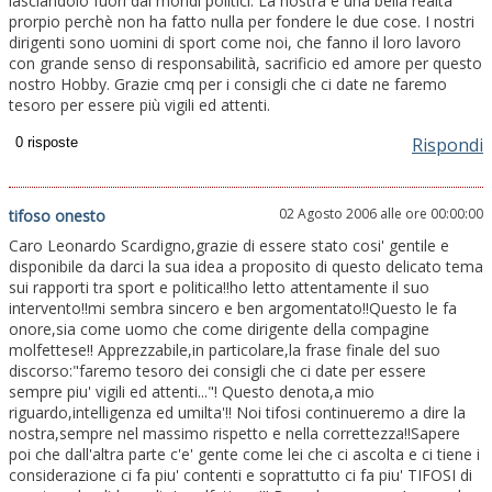
lasciandolo fuori dai mondi politici. La nostra è una bella realtà
prorpio perchè non ha fatto nulla per fondere le due cose. I nostri
dirigenti sono uomini di sport come noi, che fanno il loro lavoro
con grande senso di responsabilità, sacrificio ed amore per questo
nostro Hobby. Grazie cmq per i consigli che ci date ne faremo
tesoro per essere più vigili ed attenti.
Rispondi
02 Agosto 2006 alle ore 00:00:00
tifoso onesto
Caro Leonardo Scardigno,grazie di essere stato cosi' gentile e
disponibile da darci la sua idea a proposito di questo delicato tema
sui rapporti tra sport e politica!!ho letto attentamente il suo
intervento!!mi sembra sincero e ben argomentato!!Questo le fa
onore,sia come uomo che come dirigente della compagine
molfettese!! Apprezzabile,in particolare,la frase finale del suo
discorso:"faremo tesoro dei consigli che ci date per essere
sempre piu' vigili ed attenti..."! Questo denota,a mio
riguardo,intelligenza ed umilta'!! Noi tifosi continueremo a dire la
nostra,sempre nel massimo rispetto e nella correttezza!!Sapere
poi che dall'altra parte c'e' gente come lei che ci ascolta e ci tiene i
considerazione ci fa piu' contenti e soprattutto ci fa piu' TIFOSI di