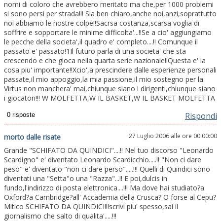
nomi di coloro che avrebbero meritato ma che,per 1000 problemi
si sono persi per strada!!! Sia ben chiaro,anche noi,anzi,soprattutto
noi abbiamo le nostre colpe!!Sacrsa costanza,scarsa voglia di
soffrire e sopportare le minime difficolta'...!!Se a cio' aggiungiamo
le pecche della societa',il quadro e' completo....!! Comunque il
passato e' passato!1Il futuro parla di una societa' che sta
crescendo e che gioca nella quarta serie nazionale!!Questa e' la
cosa piu' importante!!Xcio',a prescindere dalle esperienze personali
passate,il mio appoggio,la mia passione,il mio sostegno per la
Virtus non manchera' mai,chiunque siano i dirigenti,chiunque siano
i giocatori!!! W MOLFETTA,W IL BASKET,W IL BASKET MOLFETTA
Rispondi
27 Luglio 2006 alle ore 00:00:00
morto dalle risate
Grande "SCHIFATO DA QUINDICI"....!! Nel tuo discorso "Leonardo
Scardigno" e' diventato Leonardo Scardicchio.....!! "Non ci dare
peso" e' diventato "non ci dare perso".....!!! Quelli di Quindici sono
diventati una "Setta"o una "Razza"...!! E poi,dulcis in
fundo,l'indirizzo di posta elettronica....!!! Ma dove hai studiato?a
Oxford?a Cambridge?all' Accademia della Crusca? O forse al Cepu?
Mitico SCHIFATO DA QUINDICI!!!scrivi piu' spesso,sai il
giornalismo che salto di qualita'.....!!!