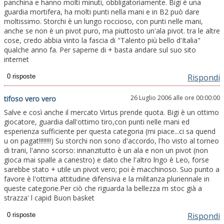
panchina e hanno molti minuti, obbligatoriamente. Bigi è una
guardia mortifera, ha molti punti nella mani e in B2 può dare
moltissimo. Storchi è un lungo roccioso, con punti nelle mani,
anche se non è un pivot puro, ma piuttosto un'ala pivot. tra le altre
cose, credo abbia vinto la fascia di "Talento più bello d'Italia"
qualche anno fa. Per saperne di + basta andare sul suo sito
internet
Rispondi
26 Luglio 2006 alle ore 00:00:00
tifoso vero vero
Salve e così anche il mercato Virtus prende quota. Bigi è un ottimo
giocatore, guardia dall'ottimo tiro,con punti nelle mani ed
esperienza sufficiente per questa categoria (mi piace...ci sa quend
u on pagat!!!!!!!!) Su storchi non sono d'accordo, l'ho visto al torneo
di trani, l'anno scorso: innanzitutto è un ala e non un pivot (non
gioca mai spalle a canestro) e dato che l'altro lngo è Leo, forse
sarebbe stato + utile un pivot vero; poi è macchinoso. Suo punto a
favore è l'ottima attitudine difensiva e la militanza pluriennale in
queste categorie.Per ciò che riguarda la bellezza m stoc già a
strazza' l capid Buon basket
Rispondi