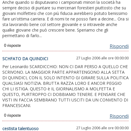
Anche quando si disputavano i campionati minori la società ha
sempre deciso di puntare su mercenari forestieri piuttosto che su
giovani molfettesi che con più fiducia avrebbero potuto benissimo
fare un'ottima carriera. E di nomi te ne posso fare a decine... Ora si
sta lavorando bene col settore giovanile e si intravede anche
qualke giovane che può crescere bene. Speriamo che gli
permettano di farlo...
Rispondi
27 Luglio 2006 alle ore 00:00:00
SCHFATO DA QUINDICI
Per Leonardo SCARDICCHIO: NON CI DAR PERSO A QUELLO CHE
SCRIVONO. LA MAGGIOR PARTE APPARTENGONO ALLA SETTA
DI QUINDICI, CON IL SOLO INTENTO GI GIRARE SULLA POLITICA
QUALSIASI NOTIZIA. BRUTTA RAZZA LORO E ANCOR PEGGIO
CHI LI ISTIGA. QUESTO è IL GIORNALISMO A MOLFETTA E
QUESTO, PURTROPPO CI DOBBIAMO TENERE. E PENSARE CHE
VISTI IN FACCIA SEMBRANO TUTTI USCITI DA UN CONVENTO DI
FRANCESCANI.
Rispondi
27 Luglio 2006 alle ore 00:00:00
cestista talentuoso