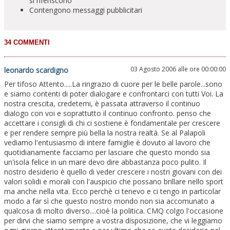
si riferiscono
Contengono messaggi pubblicitari
03 Agosto 2006 alle ore 00:00:00
leonardo scardigno
Per tifoso Attento.....La ringrazio di cuore per le belle parole...sono
e siamo contenti di poter dialogare e confrontarci con tutti Voi. La
nostra crescita, credetemi, è passata attraverso il continuo
dialogo con voi e soprattutto il continuo confronto. penso che
accettare i consigli di chi ci sostiene è fondamentale per crescere
e per rendere sempre più bella la nostra realtà. Se al Palapoli
vediamo l'entusiasmo di intere famiglie è dovuto al lavoro che
quotidianamente facciamo per lasciare che questo mondo sia
un'isola felice in un mare devo dire abbastanza poco pulito. Il
nostro desiderio è quello di veder crescere i nostri giovani con dei
valori solidi e morali con l'auspicio che possano brillare nello sport
ma anche nella vita. Ecco perchè ci tenevo e ci tengo in particolar
modo a far sì che questo nostro mondo non sia accomunato a
qualcosa di molto diverso....cioè la politica. CMQ colgo l'occasione
per dirvi che siamo sempre a vostra disposizione, che vi leggiamo