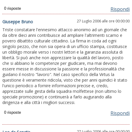
Rispondi
27 Luglio 2006 alle ore 00:00:00
Giuseppe Bruno
Triste constatare l'ennesimo attacco anonimo ad un giornale che
da oltre dieci anni contribuisce ad ampliare l'altrimenti scarno e
povero dibattito culturale cittadino. La firma in coda ad ogni
singolo pezzo, che non sia opera di un ufficio stampa, costituisce
un obbligo morale verso i nostri lettori e la garanzia assoluta di
libertà. Si può anche non apprezzare la qualità del lavoro, posto
che si abbiano le competenze per giudicare, ma mai devono
essere messe in discussione la passione e la professionalità che
guidano il nostro "lavoro". Nel caso specifico della Virtus la
questione è veramente ridicola, visto che per anni quindici è stato
l'unico periodico a fornire informazioni precise e, credo,
apprezzate sulle gesta della squadra molfettese (non ultimo lo
speciale promozione) e continuerà a farlo augurando alla
dirigenza e alla città i migliori successi.
Rispondi
27 Luglio 2006 alle ore 00:00:00