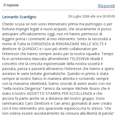
Rispondi
28 Luglio 2006 alle ore 00:00:00
Leonardo Scardigno
Chiedo scusa se non sono intervenuto prima ma purtroppo o per
fortuna impegni legati a nuovi acquisti, che sicuramente vi posso
anticipare ufficializzeremo oggi, non mi hanno permesso di
leggere prima i commenti al mio intervento. Sento la necessità a
nome di Tutta la DIRIGENZA di RINGRAZIARE MILLE VOLTE il
direttore di QUINDICI e i suoi più stretti collaboratori per
l'interesse che hanno sempre avuto per la nostra squadra. Tempo
fa in un'intervista rilasciata all'emittente TELESVEVA ribadii il
concetto che la crescita esponenziale della nostra società è
passata, passa e passerà attraverso l'interesse che hanno e spero
avranno le varie testate giornalistiche. Quindici in primis è stata
sempre al nostro fianco in maniera attenta e scrivendo sempre
con la massima obiettività. Siamo onorati di avere avuto con noi
"nella nostra Dirigenza" l'amico da sempre Michele Bruno che è
stato il nostro ADDETTO STAMPA PER ECCELLENZA e che
ancora fa parte anche se a distanza del nostro gruppo. Sono
rammaricato Caro Direttore e Cari amici giornalisti di aver creato
con il mio intervento uno spiacevole equivoco,ma lo stesso "che
non voleva essere assolutamente da censura alla libertà di parola"