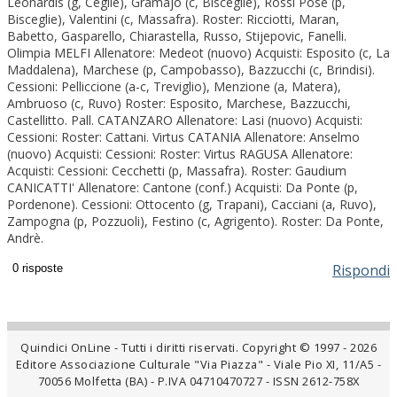
Leonardis (g, Ceglie), Gramajo (c, Bisceglie), Rossi Pose (p,
Bisceglie), Valentini (c, Massafra). Roster: Ricciotti, Maran,
Babetto, Gasparello, Chiarastella, Russo, Stijepovic, Fanelli.
Olimpia MELFI Allenatore: Medeot (nuovo) Acquisti: Esposito (c, La
Maddalena), Marchese (p, Campobasso), Bazzucchi (c, Brindisi).
Cessioni: Pelliccione (a-c, Treviglio), Menzione (a, Matera),
Ambruoso (c, Ruvo) Roster: Esposito, Marchese, Bazzucchi,
Castellitto. Pall. CATANZARO Allenatore: Lasi (nuovo) Acquisti:
Cessioni: Roster: Cattani. Virtus CATANIA Allenatore: Anselmo
(nuovo) Acquisti: Cessioni: Roster: Virtus RAGUSA Allenatore:
Acquisti: Cessioni: Cecchetti (p, Massafra). Roster: Gaudium
CANICATTI' Allenatore: Cantone (conf.) Acquisti: Da Ponte (p,
Pordenone). Cessioni: Ottocento (g, Trapani), Cacciani (a, Ruvo),
Zampogna (p, Pozzuoli), Festino (c, Agrigento). Roster: Da Ponte,
Andrè.
Rispondi
Quindici OnLine - Tutti i diritti riservati. Copyright © 1997 - 2026
Editore Associazione Culturale "Via Piazza" - Viale Pio XI, 11/A5 -
70056 Molfetta (BA) - P.IVA 04710470727 - ISSN 2612-758X