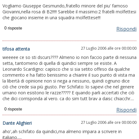
Vogliamo Giuseppe Gesmundo,fratello minore del piu' famoso
Giovanni,nella rosa di B2!!!!! Sarebbe il massimo:2 fratelli molfettesi
che giocano insieme in una squadra molfettese!!!
Rispondi
27 Luglio 2006 alle ore 00:00:00
tifosa attenta
weeeee ce so sti dscurs???? Almeno io non faccio parte di nessuna
setta, tantomeno di quella di quindici sempre se esiste. A
Leonardo Scardigno: capisco che si sia setito offeso da qualche
commento e ha fatto benissimo a chiarire il suo punto di vista ma
la libertà di opinione non si nega a nessuno, quindi ognuno dice
ciò che crede sia più giusto. Per Schifato: lo sapevi che nel genere
umano non esistono le razze????? E quando parli accertati che ciò
che dici corrisponda al vero. ca do sim tutt brav a daisc chiacchr....
Rispondi
27 Luglio 2006 alle ore 00:00:00
Dante Alighieri
aho',ah schifato da quindici,ma almeno impara a scrivere in
italiano.....