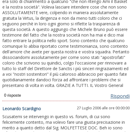
era solo di chiarimento a qualcuno "che non ritengo Ami il Basket
e la nostra società". Voleva lasciare intendere cose che non sono
ASSOLUTAMENTE vere, colpendo in maniera assolutamente
gratuita la Virtus, la dirigenza e non da meno tutti coloro che ci
seguono perchè in loro ogni giorno si riflette la trasparenza di
questa società. A questo aggiungo che Michele Bruno può essere
testimone del fatto che la nostra società non ha mai e dico mai
fatto entrare la politica nello sport. Sono contento che qualcuno
comunque lo abbia riportato come testimonianza, sono contento
dell'amore che avete per questa nostra e vostra squadra. Pertanto
dissociandomi assolutamente per come sono stati "apostrofati"
coloro che scrivono su quindici, colgo l'occasione per rinnovare a
tutto lo staff del Direttore de Sanctis i più sinceri ringraziamenti ed
a voi "nostri sostenitori" il più caloroso abbraccio per quanto fate
quotidianamente dandoci forza ad affrontare i problemi che si
presentano di volta in volta. GRAZIE A TUTTI. IL Vostro General
Rispondi
27 Luglio 2006 alle ore 00:00:00
Leonardo Scardigno
Scusatemi se intervengo in questo vs. forum, di cui sono
felicemente contento, ma volevo fare una giusta precisazione in
merito a quanto detto dal Sig. MOLFETTESE DOC. Beh io sono