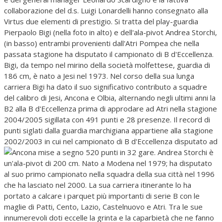
collaborazione del d.s. Luigi Lonardelli hanno consegnato alla
Virtus due elementi di prestigio. Si tratta del play-guardia
Pierpaolo Bigi (nella foto in alto) e dell'ala-pivot Andrea Storchi,
(in basso) entrambi provenienti dall'Atri Pompea che nella
passata stagione ha disputato il campionato di B d'Eccellenza.
Bigi, da tempo nel mirino della società molfettese, guardia di
186 cm, è nato a Jesi nel 1973. Nel corso della sua lunga
carriera Bigi ha dato il suo significativo contributo a squadre
del calibro di Jesi, Ancona e Olbia, alternando negli ultimi anni la
B2 alla B d'Eccellenza prima di approdare ad Atri nella stagione
2004/2005 sigillata con 491 punti e 28 presenze. Il record di
punti siglati dalla guardia marchigiana appartiene alla stagione
2002/2003 in cui nel campionato di B d'Eccellenza disputato ad
Ancona mise a segno 520 punti in 32 gare.
Andrea Storchi è
un'ala-pivot di 200 cm. Nato a Modena nel 1979; ha disputato
al suo primo campionato nella squadra della sua città nel 1996
che ha lasciato nel 2000. La sua carriera itinerante lo ha
portato a calcare i parquet più importanti di serie B con le
maglie di Patti, Cento, Lazio, Castelnuovo e Atri. Tra le sue
innumerevoli doti eccelle la grinta e la caparbietà che ne fanno