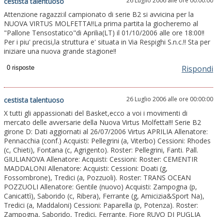
26 Luglio 2006 alle ore 00:00:00
cestista talentuoso
Attenzione ragazzi:il campionato di serie B2 si avvicina per la
NUOVA VIRTUS MOLFETTA!!La prima partita la giocheremo al
"Pallone Tensostatico"di Aprilia(LT) il 01/10/2006 alle ore 18:00!!
Per i piu' precisi,la struttura e' situata in Via Respighi S.n.c.!! Sta per
iniziare una nuova grande stagione!!
Rispondi
26 Luglio 2006 alle ore 00:00:00
cestista talentuoso
X tutti gli appassionati del Basket,ecco a voi i movimenti di
mercato delle avversarie della Nuova Virtus Molfetta!!! Serie B2
girone D: Dati aggiornati al 26/07/2006 Virtus APRILIA Allenatore:
Pennacchia (conf.) Acquisti: Pellegrini (a, Viterbo) Cessioni: Rhodes
(c, Chieti), Fontana (c, Agrigento). Roster: Pellegrini, Fanti. Pall.
GIULIANOVA Allenatore: Acquisti: Cessioni: Roster: CEMENTIR
MADDALONI Allenatore: Acquisti: Cessioni: Doati (g,
Fossombrone), Tredici (a, Pozzuoli). Roster: TRANS OCEAN
POZZUOLI Allenatore: Gentile (nuovo) Acquisti: Zampogna (p,
Canicattì), Saborido (c, Ribera), Ferrante (g, Amicizia&Sport Na),
Tredici (a, Maddaloni) Cessioni: Paparella (p, Potenza). Roster:
Zampogna, Saborido, Tredici, Ferrante. Fiore RUVO DI PUGLIA