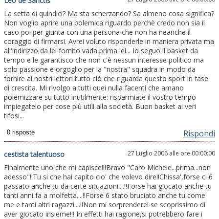
Leo de Sanctis
La setta di quindici? Ma sta scherzando? Sa almeno cosa significa?
Non voglio aprire una polemica riguardo perchè credo non sia il
caso poi per giunta con una persona che non ha neanche il
coraggio di firmarsi. Avrei voluto risponderle in maniera privata ma
all'indirizzo da lei fornito vada prima lei... Io seguo il basket da
tempo e le garantisco che non c'è nessun interesse politico ma
solo passione e orgoglio per la "nostra" squadra in modo da
fornire ai nostri lettori tutto ciò che riguarda questo sport in fase
di crescita. Mi rivolgo a tutti quei nulla facenti che amano
polemizzare su tutto inutilmente: risparmiate il vostro tempo
impiegatelo per cose più utili alla società. Buon basket ai veri
tifosi...
Rispondi
27 Luglio 2006 alle ore 00:00:00
cestista talentuoso
Finalmente uno che mi capisce!!!Bravo "Caro Michele...prima...non
adesso"!!Tu si che hai capito cio' che volevo dire!!Chissa',forse ci 6
passato anche tu da certe situazioni....!!Forse hai giocato anche tu
tanti anni fa a molfetta....!!Forse 6 stato bruciato anche tu come
me e tanti altri ragazzi....!!Non mi sorprenderei se scoprissimo di
aver giocato insieme!!! In effetti hai ragione,si potrebbero fare i