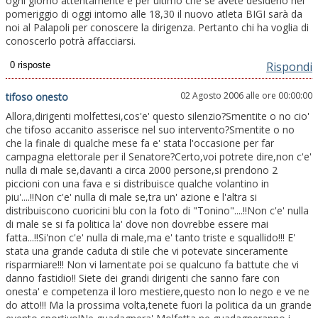
ogni giorno attentamente e per ultimo che se avete desiderio nel
pomeriggio di oggi intorno alle 18,30 il nuovo atleta BIGI sarà da
noi al Palapoli per conoscere la dirigenza. Pertanto chi ha voglia di
conoscerlo potrà affacciarsi.
Rispondi
02 Agosto 2006 alle ore 00:00:00
tifoso onesto
Allora,dirigenti molfettesi,cos'e' questo silenzio?Smentite o no cio'
che tifoso accanito asserisce nel suo intervento?Smentite o no
che la finale di qualche mese fa e' stata l'occasione per far
campagna elettorale per il Senatore?Certo,voi potrete dire,non c'e'
nulla di male se,davanti a circa 2000 persone,si prendono 2
piccioni con una fava e si distribuisce qualche volantino in
piu'....!!Non c'e' nulla di male se,tra un' azione e l'altra si
distribuiscono cuoricini blu con la foto di "Tonino"....!!Non c'e' nulla
di male se si fa politica la' dove non dovrebbe essere mai
fatta...!!Si'non c'e' nulla di male,ma e' tanto triste e squallido!!! E'
stata una grande caduta di stile che vi potevate sinceramente
risparmiare!!! Non vi lamentate poi se qualcuno fa battute che vi
danno fastidio!! Siete dei grandi dirigenti che sanno fare con
onesta' e competenza il loro mestiere,questo non lo nego e ve ne
do atto!!! Ma la prossima volta,tenete fuori la politica da un grande