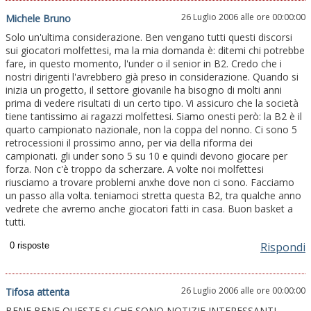
26 Luglio 2006 alle ore 00:00:00
Michele Bruno
Solo un'ultima considerazione. Ben vengano tutti questi discorsi
sui giocatori molfettesi, ma la mia domanda è: ditemi chi potrebbe
fare, in questo momento, l'under o il senior in B2. Credo che i
nostri dirigenti l'avrebbero già preso in considerazione. Quando si
inizia un progetto, il settore giovanile ha bisogno di molti anni
prima di vedere risultati di un certo tipo. Vi assicuro che la società
tiene tantissimo ai ragazzi molfettesi. Siamo onesti però: la B2 è il
quarto campionato nazionale, non la coppa del nonno. Ci sono 5
retrocessioni il prossimo anno, per via della riforma dei
campionati. gli under sono 5 su 10 e quindi devono giocare per
forza. Non c'è troppo da scherzare. A volte noi molfettesi
riusciamo a trovare problemi anxhe dove non ci sono. Facciamo
un passo alla volta. teniamoci stretta questa B2, tra qualche anno
vedrete che avremo anche giocatori fatti in casa. Buon basket a
tutti.
Rispondi
26 Luglio 2006 alle ore 00:00:00
Tifosa attenta
BENE BENE QUESTE SI CHE SONO NOTIZIE INTERESSANTI.