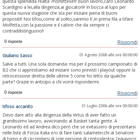
questa splendida realta' molfettese!!! Buon lavoro,caro Leonardo
Scardigno a lei,alla dirigenza,ai giocatori!! In bocca al lupo per
questa nuova stagione che sta per iniziare piena di buoni
propositi!! Noi tifosi,come al solito,saremo li',in prima fila a tifare
Molfetta,con la passione e il calore che da sempre ci
contraddistinguono!!
Rispondi
01 Agosto 2006 alle ore 00:00:00
Giuliano Sasso
Salve a tutti. Una sola domanda: ma per il prossimo campionato di
B2 che ci apprestiamo ad iniziare sono previsti i playout oppure la
retrocessione diretta delle ultime 5 come ho letto da qualche
parte? Grazie in anticipo a chi vorrà rispondermi.
Rispondi
31 Luglio 2006 alle ore 00:00:00
tifoso accanito
Devo dare atto alla dirigenza della Virtus di aver fatto un
grandissimo lavoro, avvicinando al Basket tanta gente. A
Leonardo ed ad Andrea dico però che se evitassero di presentarsi
nelle liste di Forza Italia e/o di fare tanti salamelecchi al Senatore
di turno e di circondarsi di sole persone di centrodestra; l'equivoco