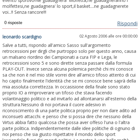
evento sportivo!Ne guadagnera' Molfetta,ne guadagneranno i
molfettesi,ne guadagnera' lo sport,il basket....ne guadagnerete
voi...!! Senza rancore!!!
Rispondi
02 Agosto 2006 alle ore 00:00:00
leonardo scardigno
Salve a tutti, rispondo all'amico Sasso sull'argomento
retrocessioni per dirgli che purtroppo solo per questo anno, causa
un malsano riordino dei Campionati a cura FIP e Lega, le
retrocessioni sono 5 e sono dirette senza passare dalla formula
PLAY-OUT. Invece senza alcuna polemica perchè chi mi conosce
sa che non è nel mio stile vorrei dire all'amico tifoso attento di cui
ho capito finalmente l'identità che se mi conosce bene saprà della
mia assoluta correttezza. In occasisione della finale sono stato
proprio IO a rimproverare un tifoso che stava facendo
volantinaggio politico e ad invitarlo ad allontanarsi all'esterno della
struttura.Nessuno di noi portava il cuore adesivo in
riconoscimento di una parte politica proprio per non dare adito ad
inconsueti attacchi. e penso che si possa dire che nessuno della
Virtus abbia fatto qualcosa che possa aver offeso l'una o l'altra
parte politica. Indipendentemente dalle idee politiche di ognuno di
noi penso che sia giusto rispettatre il mondo dello sport