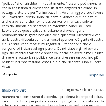
"politico" si chiarirebbe immediatamente. Nessuno può smentire
che la finalissima di quest'anno sia stata organizzata come un
battage elettorale per Tonino Azzollini. Volantinaggio a suo favore
nel Palazzetto, distribuzione da parte di Annese di cuori azzurri
anche a persone che non lo desiseravano; mancava solo un
comizio ufficiale del senatore ed avremmo concluso. Caro
Leonardo se questi episodi si evitano e si prevengono,
probabilmente la gente non dice cose spiacevoli. Ricordatevi che
tra la vostra tifoseria come tra i vostri sponsor, c'è gente di destra
e di sinistra. Vedo moltissimi ragazzi di Rifondazione che vi
vengono ad incitare ad ogni partita. Quindi siate vigili ad evitare
ogni strumentalizzazione e anche voi anche se avete tutto il diritto
di avere la vostra idea politica, cercate di essere un pochino più
prudenti nel manifestarla, visto il ruolo che ricoprite. Ciao e Forza
Virtus
Rispondi
31 Luglio 2006 alle ore 00:00:00
tifoso vero vero
mamma mia come sono d'accordo. Il problema è sempre il solito,
c'è chi si fa il culo per portare avanti un progetto impegnativo e chi
si butta sul carro dei vincitori. Il connubio sport-politica purtroppo