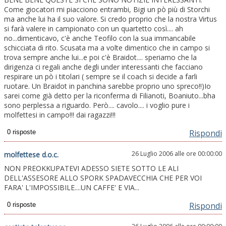
Come giocatori mi piacciono entrambi, Bigi un pò più di Storchi
ma anche lui ha il suo valore. Si credo proprio che la nostra Virtus
si farà valere in campionato con un quartetto così.... ah
no...dimenticavo, c'è anche Teofilo con la sua immancabile
schicciata di rito. Scusata ma a volte dimentico che in campo si
trova sempre anche lui...e poi c'è Braidot.... speriamo che la
dirigenza ci regali anche degli under interessanti che facciano
respirare un pò i titolari ( sempre se il coach si decide a farli
ruotare. Un Braidot in panchina sarebbe proprio uno spreco!!)Io
sarei come già detto per la riconferma di Filianoti, Boaniuto...bha
sono perplessa a riguardo. Però.... cavolo.... i voglio pure i
molfettesi in campo!!! dai ragazzi!!!
Rispondi
26 Luglio 2006 alle ore 00:00:00
molfettese d.o.c.
NON PREOKKUPATEVI ADESSO SIETE SOTTO LE ALI
DELL'ASSESORE ALLO SPORK SPADAVECCHIA CHE PER VOI
FARA' L'IMPOSSIBILE....UN CAFFE' E VIA...
Rispondi