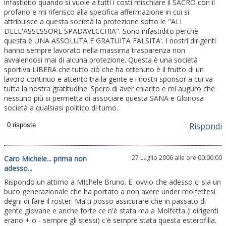
infastidito quando si vuole a tutti i costi mischiare il SACRO con il
profano e mi riferisco alla specifica affermazione in cui si
attribuisce a questa società la protezione sotto le "ALI
DELL'ASSESSORE SPADAVECCHIA". Sono infastidito perchè
questa è UNA ASSOLUTA E GRATUITA FALSITA'. I nostri dirigenti
hanno sempre lavorato nella massima trasparenza non
avvalendosi mai di alcuna protezione. Questa è una società
sportiva LIBERA che tutto ciò che ha ottenuto è il frutto di un
lavoro continuo e attento tra la gente e i nostri sponsor a cui va
tutta la nostra gratitudine. Spero di aver chiarito e mi auguro che
nessuno più si permetta di associare questa SANA e Gloriosa
società a qualsiasi politico di turno.
Rispondi
27 Luglio 2006 alle ore 00:00:00
Caro Michele... prima non
adesso...
Rispondo un attimo a MIchele Bruno. E' ovvio che adesso ci sia un
buco generazionale che ha portato a non avere under molfettesi
degni di fare il roster. Ma ti posso assicurare che in passato di
gente giovane e anche forte ce n'è stata ma a Molfetta (i dirigenti
erano + o - sempre gli stessi) c'è sempre stata questa esterofilia.